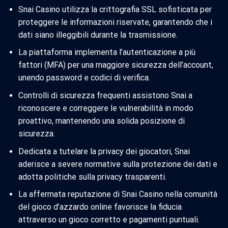
Snai Casino utilizza la crittografia SSL sofisticata per
proteggere le informazioni riservate, garantendo che i
dati siano illeggibili durante la trasmissione.
La piattaforma implementa l’autenticazione a più
fattori (MFA) per una maggiore sicurezza dell’account,
unendo password e codici di verifica.
Controlli di sicurezza frequenti assistono Snai a
riconoscere e correggere le vulnerabilità in modo
proattivo, mantenendo una solida posizione di
sicurezza.
Dedicata a tutelare la privacy dei giocatori, Snai
aderisce a severe normative sulla protezione dei dati e
adotta politiche sulla privacy trasparenti.
La affermata reputazione di Snai Casino nella comunità
del gioco d’azzardo online favorisce la fiducia
attraverso un gioco corretto e pagamenti puntuali.