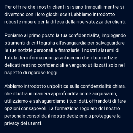
Per offrire che i nostri clienti si siano tranquilli mentre si
divertono con i loro giochi scelti, abbiamo introdotto
robuste misure per la difesa della riservatezza dei clienti.
Poniamo al primo posto la tua confidenzialità, impiegando
strumenti di crittografia all’avanguardia per salvaguardare
le tue notizie personali e finanziarie. I nostri sistemi di
tutela dei informazioni garantiscono che i tuoi notizie
delicati restino confidenziali e vengano utilizzati solo nel
rispetto di rigorose leggi.
Abbiamo introdotto un’politica sulla confidenzialità chiara,
che illustra in maniera approfondita come acquisiamo,
utilizziamo e salvaguardiamo i tuoi dati, offrendoti di fare
opzioni consapevoli. La formazione regolare del nostro
personale consolida il nostro dedizione a proteggere la
privacy dei utenti.