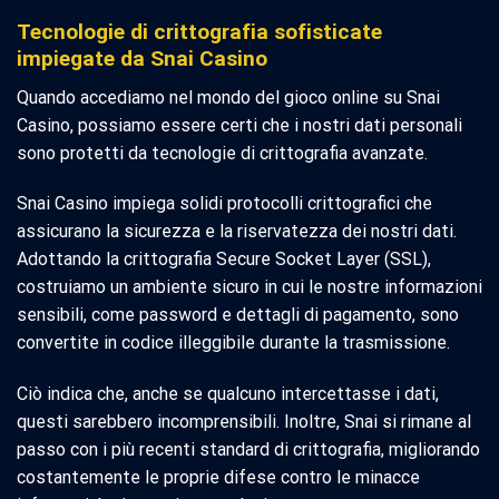
Tecnologie di crittografia sofisticate
impiegate da Snai Casino
Quando accediamo nel mondo del gioco online su Snai
Casino, possiamo essere certi che i nostri dati personali
sono protetti da tecnologie di crittografia avanzate.
Snai Casino impiega solidi protocolli crittografici che
assicurano la sicurezza e la riservatezza dei nostri dati.
Adottando la crittografia Secure Socket Layer (SSL),
costruiamo un ambiente sicuro in cui le nostre informazioni
sensibili, come password e dettagli di pagamento, sono
convertite in codice illeggibile durante la trasmissione.
Ciò indica che, anche se qualcuno intercettasse i dati,
questi sarebbero incomprensibili. Inoltre, Snai si rimane al
passo con i più recenti standard di crittografia, migliorando
costantemente le proprie difese contro le minacce