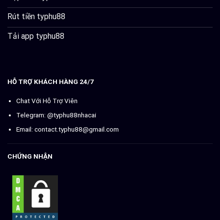
Rút tiền typhu88
Tải app typhu88
HỖ TRỢ KHÁCH HÀNG 24/7
Chat Với Hỗ Trợ Viên
Telegram: @typhu88nhacai
Email:
contact.typhu88@gmail.com
CHỨNG NHẬN