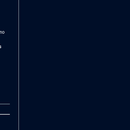
ino
s