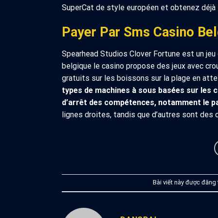
SuperCat de style européen et obtenez déjà l
Payer Par Sms Casino Be
Spearhead Studios Clover Fortune est un jeu 
belgique le casino propose des jeux avec crou
gratuits sur les boissons sur la plage en att
types de machines à sous basées sur les 
d’arrêt des compétences, notamment le pa
lignes droites, tandis que d’autres sont des 
Bài viết này được đăng