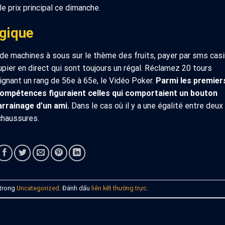
e prix principal ce dimanche.
lgique
de machines à sous sur le thème des fruits, payer par sms cas
pier en direct qui sont toujours un régal. Réclamez 20 tours
eignant un rang de 56e à 65e, le Vidéo Poker.
Parmi les premier
compétences figuraient celles qui comportaient un bouton
rrainage d’un ami.
Dans le cas où il y a une égalité entre deux
chaussures.
 trong
Uncategorized
. Đánh dấu
liên kết thường trực
.