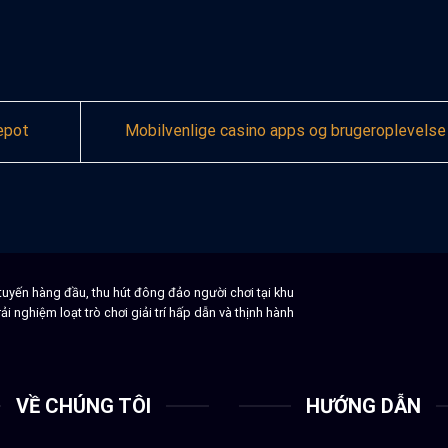
epot
Mobilvenlige casino apps og brugeroplevels
uyến hàng đầu, thu hút đông đảo người chơi tại khu
i nghiệm loạt trò chơi giải trí hấp dẫn và thịnh hành
VỀ CHÚNG TÔI
HƯỚNG DẪN