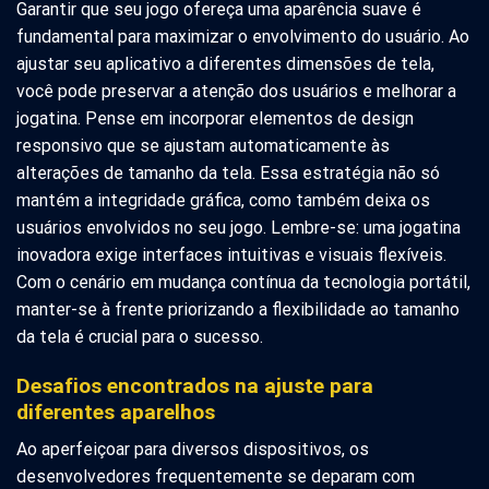
Garantir que seu jogo ofereça uma aparência suave é
fundamental para maximizar o envolvimento do usuário. Ao
ajustar seu aplicativo a diferentes dimensões de tela,
você pode preservar a atenção dos usuários e melhorar a
jogatina. Pense em incorporar elementos de design
responsivo que se ajustam automaticamente às
alterações de tamanho da tela. Essa estratégia não só
mantém a integridade gráfica, como também deixa os
usuários envolvidos no seu jogo. Lembre-se: uma jogatina
inovadora exige interfaces intuitivas e visuais flexíveis.
Com o cenário em mudança contínua da tecnologia portátil,
manter-se à frente priorizando a flexibilidade ao tamanho
da tela é crucial para o sucesso.
Desafios encontrados na ajuste para
diferentes aparelhos
Ao aperfeiçoar para diversos dispositivos, os
desenvolvedores frequentemente se deparam com