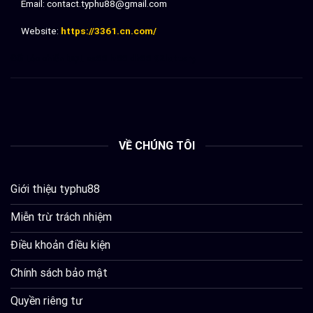
Email:
contact.typhu88@gmail.com
Website:
https://3361.cn.com/
Đối tác chiến lượt:
sx88
lv88
dh88
92lottery
VỀ CHÚNG TÔI
Giới thiệu typhu88
Miễn trừ trách nhiệm
Điều khoản điều kiện
Chính sách bảo mật
Quyền riêng tư