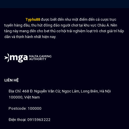
success
Strategies
for
smarter
Typhu88
được biết đến như một điểm đến cá cược trực
gameplay
tuyến hàng đầu, thu hút đông đảo người chơi tại khu vực Châu Á. Nền
tảng này mang đến cho bet thủ cơ hội trải nghiệm loạt trò chơi giải trí hấp
dẫn và thịnh hành nhất hiện nay.
LIÊN HỆ
Địa Chỉ: 468 Đ. Nguyễn Văn Cừ, Ngọc Lâm, Long Biên, Hà Nội
100000, Việt Nam
Postcode: 100000
Điện thoại: 0915963222