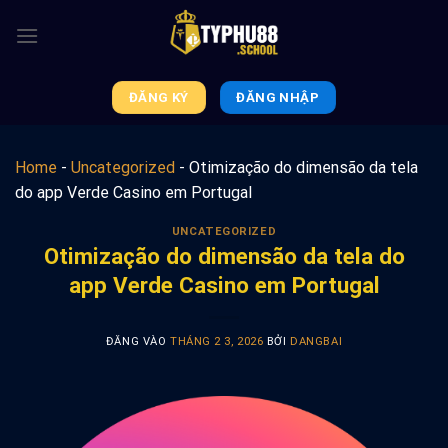
Bỏ
qua
nội
dung
ĐĂNG KÝ
ĐĂNG NHẬP
Home
-
Uncategorized
-
Otimização do dimensão da tela
do app Verde Casino em Portugal
UNCATEGORIZED
Otimização do dimensão da tela do
app Verde Casino em Portugal
ĐĂNG VÀO
THÁNG 2 3, 2026
BỞI
DANGBAI