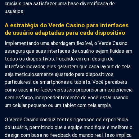
cruciais para satisfazer uma base diversificada de
usuários.
A estratégia do Verde Casino para interfaces
de usuário adaptadas para cada dispositivo
Implementando uma abordagem flexível, o Verde Casino
assegura que suas interfaces de usuário sejam fluidas em
todos os dispositivos. Focando em um design de
interface inovador, eles garantem que cada layout de tela
seja meticulosamente ajustado para dispositivos
particulares, de smartphones a tablets. Você perceberá
como suas interfaces versáteis proporcionam experiência
sem esforço, independentemente de você estar usando
um celular pequeno ou um tablet com tela ampla.
O Verde Casino conduz testes rigorosos de experiência
do usuário, permitindo que a equipe modifique e melhore o
design com base no feedback do mundo real. Isso implica