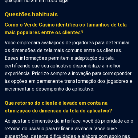
qualquer hora e em todo lugar.
Questões habituais
Como o Verde Casino identifica os tamanhos de tela
mais populares entre os clientes?
Você empregará avaliações de jogadores para determinar
os dimensões de tela mais comuns entre os clientes.
Esses informações permitem a adaptação da tela,
certificando que seu aplicativo disponibilize a melhor
experiência. Priorize sempre a inovação para corresponder
às opções em permanente transformação dos jogadores e
incrementar o desempenho do aplicativo.
Que retorno do cliente é levado em conta na
otimização do dimensão da tela do aplicativo?
Ao ajustar o dimensão da interface, você dá prioridade ao o
retorno do usuário para refinar a vivência. Você ouve
sugestões, detecta dificuldades e elabora com apoio nas