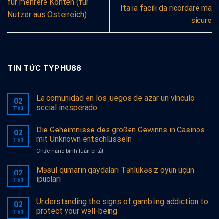
für mehrere Konten (für
Italia facili da ricordare ma
Nutzer aus Österreich)
sicure
TIN TỨC TYPHU88
La comunidad en los juegos de azar un vínculo
02
social inesperado
Th3
Die Geheimnisse des großen Gewinns in Casinos
02
mit Unknown entschlüsseln
Th3
ở
Chức năng bình luận bị tắt
Die
Geheimnisse
Məsul qumarın qaydaları Təhlükəsiz oyun üçün
02
des
ipucları
Th3
großen
Gewinns
Understanding the signs of gambling addiction to
in
02
Casinos
protect your well-being
Th3
mit