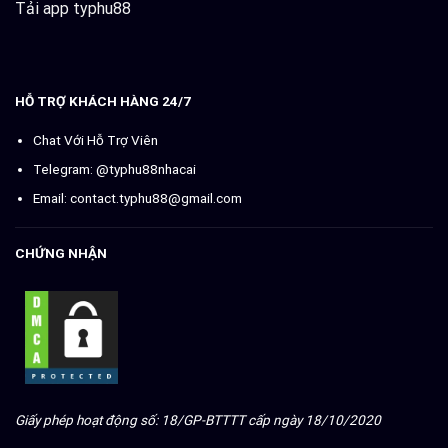
Tải app typhu88
HỖ TRỢ KHÁCH HÀNG 24/7
Chat Với Hỗ Trợ Viên
Telegram: @typhu88nhacai
Email:
contact.typhu88@gmail.com
CHỨNG NHẬN
Giấy phép hoạt động số: 18/GP-BTTTT cấp ngày 18/10/2020