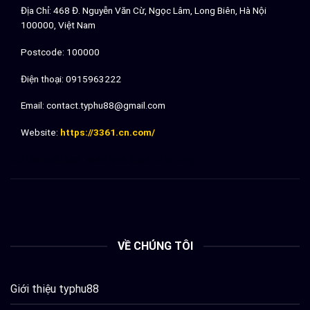
Địa Chỉ: 468 Đ. Nguyễn Văn Cừ, Ngọc Lâm, Long Biên, Hà Nội
100000, Việt Nam
Postcode: 100000
Điện thoại: 0915963222
Email:
contact.typhu88@gmail.com
Website:
https://3361.cn.com/
Đối tác chiến lượt:
sx88
lv88
dh88
92lottery
VỀ CHÚNG TÔI
Giới thiệu typhu88