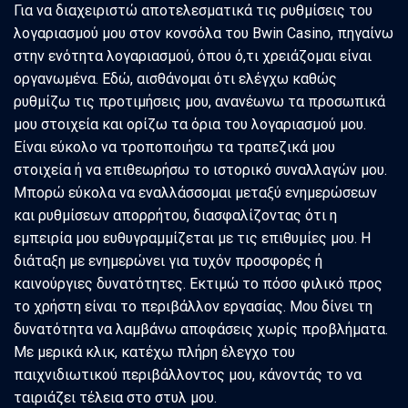
Για να διαχειριστώ αποτελεσματικά τις ρυθμίσεις του
λογαριασμού μου στον κονσόλα του Bwin Casino, πηγαίνω
στην ενότητα λογαριασμού, όπου ό,τι χρειάζομαι είναι
οργανωμένα. Εδώ, αισθάνομαι ότι ελέγχω καθώς
ρυθμίζω τις προτιμήσεις μου, ανανέωνω τα προσωπικά
μου στοιχεία και ορίζω τα όρια του λογαριασμού μου.
Είναι εύκολο να τροποποιήσω τα τραπεζικά μου
στοιχεία ή να επιθεωρήσω το ιστορικό συναλλαγών μου.
Μπορώ εύκολα να εναλλάσσομαι μεταξύ ενημερώσεων
και ρυθμίσεων απορρήτου, διασφαλίζοντας ότι η
εμπειρία μου ευθυγραμμίζεται με τις επιθυμίες μου. Η
διάταξη με ενημερώνει για τυχόν προσφορές ή
καινούργιες δυνατότητες. Εκτιμώ το πόσο φιλικό προς
το χρήστη είναι το περιβάλλον εργασίας. Μου δίνει τη
δυνατότητα να λαμβάνω αποφάσεις χωρίς προβλήματα.
Με μερικά κλικ, κατέχω πλήρη έλεγχο του
παιχνιδιωτικού περιβάλλοντος μου, κάνοντάς το να
ταιριάζει τέλεια στο στυλ μου.