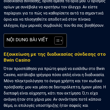
διαδικασία σύνδεσης, όρισα άμεσα τα όριά μου. Ο ορισμός
ορίων με συνέβαλε να κρατήσω τον έλεγχο. Αν είστε
περίεργοι για το πώς να καθορίσετε αυτά τα σημαντικά
όρια και να πλοηγηθείτε αποδοτικά στον πίνακα
ελέγχου, έχω μερικές συμβουλές που θα σας βοηθήσουν.
NỘI DUNG BÀI VIẾT
Εξοικείωση με της διαδικασίας σύνδεσης στο
Bwin Casino
Όταν προσπάθησα για πρώτη φορά να εισέλθω στο Bwin
Casino, κατάλαβα γρήγορα πόσο απλή είναι η διαδικασία.
Μόνο πληκτρολόγησα το όνομα χρήστη και τον κωδικό
πρόσβασής μου και μέσα σε δευτερόλεπτα, ήμουν μέσα. Η
διεπαφή είναι εύχρηστη, κάτι που εκτίμησα. Ό,τι είχα
ανάγκη ήταν στα χέρια μου. Αν συνάντησα ποτέ κάποιο
θέμα, οι επιλογές υποστήριξης ήταν σαφείς και