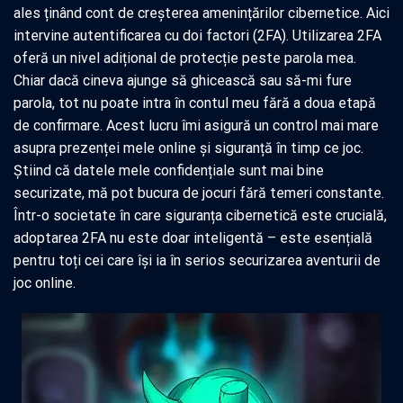
ales ținând cont de creșterea amenințărilor cibernetice. Aici
intervine autentificarea cu doi factori (2FA). Utilizarea 2FA
oferă un nivel adițional de protecție peste parola mea.
Chiar dacă cineva ajunge să ghicească sau să-mi fure
parola, tot nu poate intra în contul meu fără a doua etapă
de confirmare. Acest lucru îmi asigură un control mai mare
asupra prezenței mele online și siguranță în timp ce joc.
Știind că datele mele confidențiale sunt mai bine
securizate, mă pot bucura de jocuri fără temeri constante.
Într-o societate în care siguranța cibernetică este crucială,
adoptarea 2FA nu este doar inteligentă – este esențială
pentru toți cei care își ia în serios securizarea aventurii de
joc online.