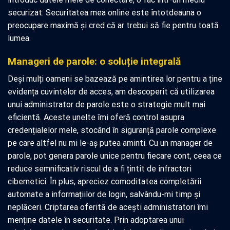
securizat. Securitatea mea online este întotdeauna o
preocupare maximă și cred că ar trebui să fie pentru toată
lumea.
Manageri de parole: o soluție integrală
Deși mulți oameni se bazează pe amintirea lor pentru a ține
evidența cuvintelor de acces, am descoperit că utilizarea
unui administrator de parole este o strategie mult mai
eficientă. Aceste unelte îmi oferă control asupra
credențialelor mele, stocând în siguranță parole complexe
pe care altfel nu mi le-aș putea aminti. Cu un manager de
parole, pot genera parole unice pentru fiecare cont, ceea ce
reduce semnificativ riscul de a fi țintit de infractori
cibernetici. În plus, apreciez comoditatea completării
automate a informațiilor de login, salvându-mi timp și
neplăceri. Criptarea oferită de acești administratori îmi
menține datele în securitate. Prin adoptarea unui