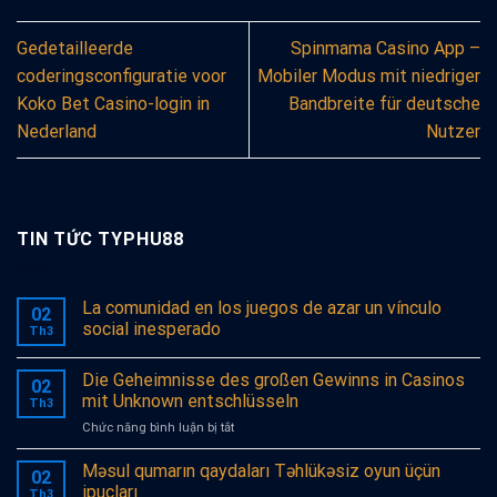
Gedetailleerde
Spinmama Casino App –
coderingsconfiguratie voor
Mobiler Modus mit niedriger
Koko Bet Casino-login in
Bandbreite für deutsche
Nederland
Nutzer
TIN TỨC TYPHU88
La comunidad en los juegos de azar un vínculo
02
social inesperado
Th3
Die Geheimnisse des großen Gewinns in Casinos
02
mit Unknown entschlüsseln
Th3
ở
Chức năng bình luận bị tắt
Die
Geheimnisse
Məsul qumarın qaydaları Təhlükəsiz oyun üçün
02
des
ipucları
Th3