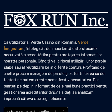
Ca utilizator al Verde Casino din România,
Verde
Înregistrare
, înțeleg cât de importantă este stocarea
securizată a acreditărilor pentru protejarea informațiilor
noastre personale. Gândiți-vă la riscul utilizării unor parole
slabe sau al reutilizării lor în diferite conturi. Profitând de
unelte precum managerii de parole și autentificarea cu doi
factori, ne putem crește semnificativ securitatea. Dar
sunteți pe deplin informat de cele mai bune practici pentru
gestionarea acreditărilor dvs.? Haideți să analizăm
împreună câteva strategii eficiente.