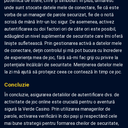
puternică de litere, cifre și simboluri. În plus, urmăresc
unde sunt stocate datele mele de conectare, fie că este
vorba de un manager de parole securizat, fie de o notă
scrisă de mână într-un loc sigur. De asemenea, activez
autentificarea cu doi factori ori de câte ori este posibil,
adăugând un nivel suplimentar de securitate care îmi oferă
liniște sufletească. Prin gestionarea activă a datelor mele
de conectare, dețin controlul și mă pot bucura cu încredere
de experiența mea de joc, fără să-mi fac griji cu privire la
potențiale încălcări de securitate. Menținerea datelor mele
la zi mă ajută să protejez ceea ce contează în timp ce joc.
Concluzie
În concluzie, asigurarea detaliilor de autentificare dvs. de
activitate de joc online este crucială pentru o aventură
sigură la Verde Casino. Prin utilizarea managerilor de
parole, activarea verificării în doi pași și respectând cele
mai bune strategii pentru formarea cheilor de securitate,