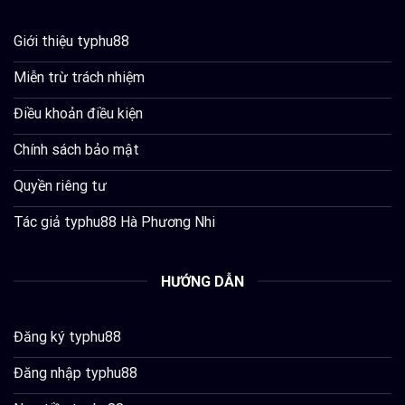
Giới thiệu typhu88
Miễn trừ trách nhiệm
Điều khoản điều kiện
Chính sách bảo mật
Quyền riêng tư
Tác giả typhu88 Hà Phương Nhi
HƯỚNG DẪN
Đăng ký typhu88
Đăng nhập typhu88