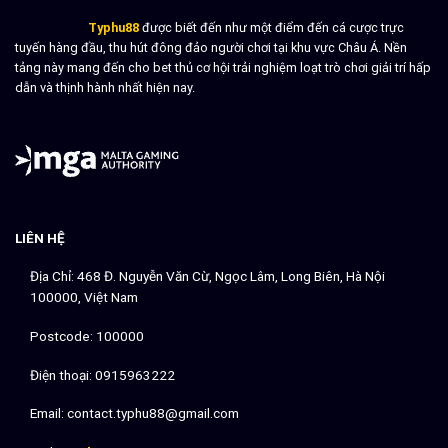
for
smarter
Typhu88
được biết đến như một điểm đến cá cược trực
gameplay
tuyến hàng đầu, thu hút đông đảo người chơi tại khu vực Châu Á. Nền
tảng này mang đến cho bet thủ cơ hội trải nghiệm loạt trò chơi giải trí hấp
dẫn và thịnh hành nhất hiện nay.
LIÊN HỆ
Địa Chỉ: 468 Đ. Nguyễn Văn Cừ, Ngọc Lâm, Long Biên, Hà Nội
100000, Việt Nam
Postcode: 100000
Điện thoại: 0915963222
Email:
contact.typhu88@gmail.com