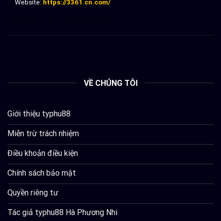
Website:
https://3361.cn.com/
Đối tác chiến lượt:
sx88
lv88
dh88
92lottery
VỀ CHÚNG TÔI
Giới thiệu typhu88
Miễn trừ trách nhiệm
Điều khoản điều kiện
Chính sách bảo mật
Quyền riêng tư
Tác giả typhu88 Hà Phương Nhi