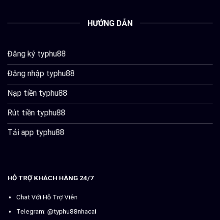
HƯỚNG DẪN
Đăng ký typhu88
Đăng nhập typhu88
Nạp tiền typhu88
Rút tiền typhu88
Tải app typhu88
HỖ TRỢ KHÁCH HÀNG 24/7
Chat Với Hỗ Trợ Viên
Telegram: @typhu88nhacai