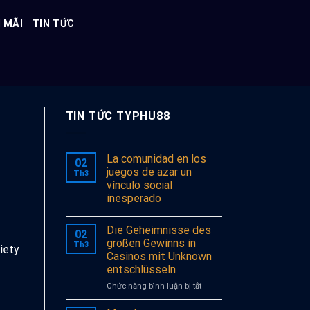
 MÃI
TIN TỨC
TIN TỨC TYPHU88
La comunidad en los
02
juegos de azar un
Th3
vínculo social
inesperado
Die Geheimnisse des
02
großen Gewinns in
Th3
iety
Casinos mit Unknown
entschlüsseln
ở
Chức năng bình luận bị tắt
Die
Geheimnisse