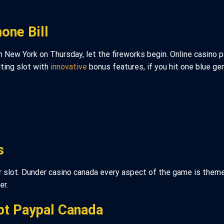
one Bill
New York on Thursday, let the fireworks begin. Online casino 
iting slot with
innovative
bonus features, if you hit one blue g
s
ar slot. Dunder casino canada every aspect of the game is them
er.
pt Paypal Canada