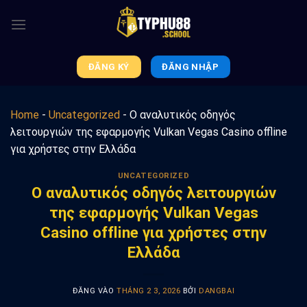
Bỏ
qua
nội
dung
ĐĂNG KÝ
ĐĂNG NHẬP
Home
-
Uncategorized
-
Ο αναλυτικός οδηγός
λειτουργιών της εφαρμογής Vulkan Vegas Casino offline
για χρήστες στην Ελλάδα
UNCATEGORIZED
Ο αναλυτικός οδηγός λειτουργιών
της εφαρμογής Vulkan Vegas
Casino offline για χρήστες στην
Ελλάδα
ĐĂNG VÀO
THÁNG 2 3, 2026
BỞI
DANGBAI