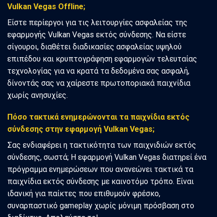
Vulkan Vegas Offline;
Είστε περίεργοι για τις λειτουργίες ασφαλείας της
εφαρμογής Vulkan Vegas εκτός σύνδεσης. Να είστε
σίγουροι, διαθέτει διαδικασίες ασφαλείας υψηλού
επιπέδου και κρυπτογράφηση εφαρμογών τελευταίας
τεχνολογίας για να κρατά τα δεδομένα σας ασφαλή,
δίνοντάς σας να χαίρεστε πρωτοποριακά παιχνίδια
χωρίς ανησυχίες.
Πόσο τακτικά ενημερώνονται τα παιχνίδια εκτός
σύνδεσης στην εφαρμογή Vulkan Vegas;
Σας ενδιαφέρει η τακτικότητα των παιχνιδιών εκτός
σύνδεσης, σωστά; Η εφαρμογή Vulkan Vegas διατηρεί ένα
πρόγραμμα ενημερώσεων που ανανεώνει τακτικά τα
παιχνίδια εκτός σύνδεσης με καινοτόμο τρόπο. Είναι
ιδανική για παίκτες που επιθυμούν φρέσκο,
συναρπαστικό gameplay χωρίς μόνιμη πρόσβαση στο