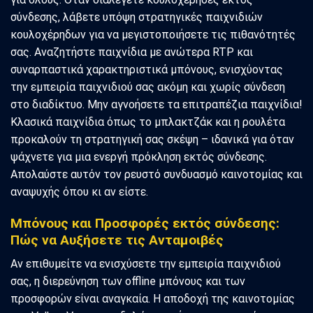
σύνδεσης, λάβετε υπόψη στρατηγικές παιχνιδιών
κουλοχέρηδων για να μεγιστοποιήσετε τις πιθανότητές
σας. Αναζητήστε παιχνίδια με ανώτερα RTP και
συναρπαστικά χαρακτηριστικά μπόνους, ενισχύοντας
την εμπειρία παιχνιδιού σας ακόμη και χωρίς σύνδεση
στο διαδίκτυο. Μην αγνοήσετε τα επιτραπέζια παιχνίδια!
Κλασικά παιχνίδια όπως το μπλακτζάκ και η ρουλέτα
προκαλούν τη στρατηγική σας σκέψη – ιδανικά για όταν
ψάχνετε για μια ενεργή πρόκληση εκτός σύνδεσης.
Απολαύστε αυτόν τον ρευστό συνδυασμό καινοτομίας και
αναψυχής όπου κι αν είστε.
Μπόνους και Προσφορές εκτός σύνδεσης:
Πώς να Αυξήσετε τις Ανταμοιβές
Αν επιθυμείτε να ενισχύσετε την εμπειρία παιχνιδιού
σας, η διερεύνηση των offline μπόνους και των
προσφορών είναι αναγκαία. Η αποδοχή της καινοτομίας