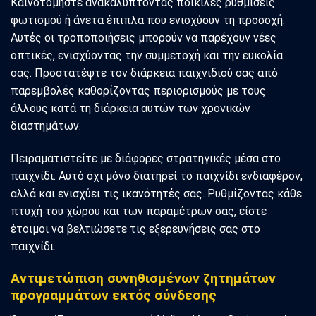
Καινοτομήστε ανακαλύπτοντας ποικίλες ρυθμίσεις
φωτισμού ή άνετα έπιπλα που ενισχύουν τη προσοχή.
Αυτές οι τροποποιήσεις μπορούν να παρέχουν νέες
οπτικές, ενισχύοντας την συμμετοχή και την ευκολία
σας. Προστατέψτε τον διάρκεια παιχνιδιού σας από
παρεμβολές καθορίζοντας περιορισμούς με τους
άλλους κατά τη διάρκεια αυτών των χρονικών
διαστημάτων.
Πειραματιστείτε με διάφορες στρατηγικές μέσα στο
παιχνίδι. Αυτό όχι μόνο διατηρεί το παιχνίδι ενδιαφέρον,
αλλά και ενισχύει τις ικανότητές σας. Ρυθμίζοντας κάθε
πτυχή του χώρου και των παραμέτρων σας, είστε
έτοιμοι να βελτιώσετε τις εξερευνήσεις σας στο
παιχνίδι.
Αντιμετώπιση συνηθισμένων ζητημάτων
προγραμμάτων εκτός σύνδεσης