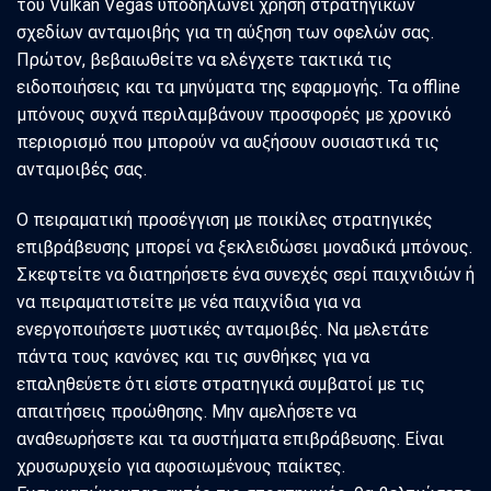
του Vulkan Vegas υποδηλώνει χρήση στρατηγικών
σχεδίων ανταμοιβής για τη αύξηση των οφελών σας.
Πρώτον, βεβαιωθείτε να ελέγχετε τακτικά τις
ειδοποιήσεις και τα μηνύματα της εφαρμογής. Τα offline
μπόνους συχνά περιλαμβάνουν προσφορές με χρονικό
περιορισμό που μπορούν να αυξήσουν ουσιαστικά τις
ανταμοιβές σας.
Ο πειραματική προσέγγιση με ποικίλες στρατηγικές
επιβράβευσης μπορεί να ξεκλειδώσει μοναδικά μπόνους.
Σκεφτείτε να διατηρήσετε ένα συνεχές σερί παιχνιδιών ή
να πειραματιστείτε με νέα παιχνίδια για να
ενεργοποιήσετε μυστικές ανταμοιβές. Να μελετάτε
πάντα τους κανόνες και τις συνθήκες για να
επαληθεύετε ότι είστε στρατηγικά συμβατοί με τις
απαιτήσεις προώθησης. Μην αμελήσετε να
αναθεωρήσετε και τα συστήματα επιβράβευσης. Είναι
χρυσωρυχείο για αφοσιωμένους παίκτες.