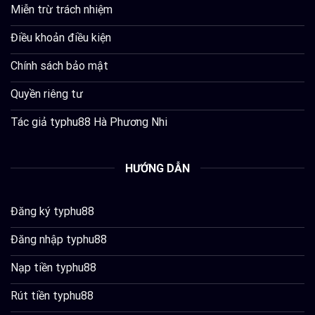
Miễn trừ trách nhiệm
Điều khoản điều kiện
Chính sách bảo mật
Quyền riêng tư
Tác giả typhu88 Hà Phương Nhi
HƯỚNG DẪN
Đăng ký typhu88
Đăng nhập typhu88
Nạp tiền typhu88
Rút tiền typhu88