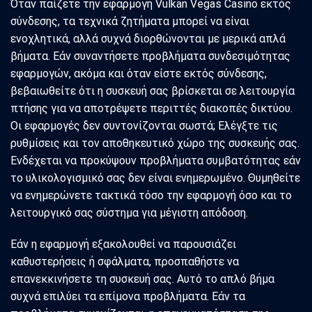
Όταν παίζετε την εφαρμογή Vulkan Vegas Casino εκτός
σύνδεσης, τα τεχνικά ζητήματα μπορεί να είναι
ενοχλητικά, αλλά συχνά διορθώνονται με μερικά απλά
βήματα. Εάν συναντήσετε προβλήματα συνδεσιμότητας
εφαρμογών, ακόμα και όταν είστε εκτός σύνδεσης,
βεβαιωθείτε ότι η συσκευή σας βρίσκεται σε λειτουργία
πτήσης για να αποτρέψετε περιττές διακοπές δικτύου.
Οι εφαρμογές δεν συντονίζονται σωστά; Ελέγξτε τις
ρυθμίσεις και τον αποθηκευτικό χώρο της συσκευής σας.
Ενδέχεται να προκύψουν προβλήματα συμβατότητας εάν
το υλικολογισμικό σας δεν είναι ενημερωμένο. Θυμηθείτε
να ενημερώνετε τακτικά τόσο την εφαρμογή όσο και το
λειτουργικό σας σύστημα για μέγιστη απόδοση.
Εάν η εφαρμογή εξακολουθεί να παρουσιάζει
καθυστερήσεις ή σφάλματα, προσπαθήστε να
επανεκκινήσετε τη συσκευή σας. Αυτό το απλό βήμα
συχνά επιλύει τα επίμονα προβλήματα. Εάν τα