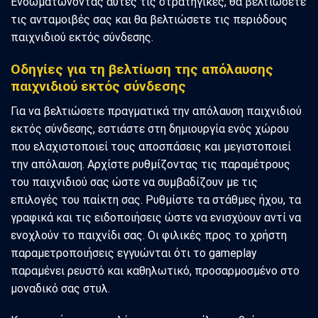
Ενσωματώνοντας αυτές τις στρατηγικές, θα βελτιώσετε
τις ανταμοιβές σας και θα βελτιώσετε τις περιόδους
παιχνιδιού εκτός σύνδεσης.
Οδηγίες για τη βελτίωση της απόλαυσης
παιχνιδιού εκτός σύνδεσης
Για να βελτιώσετε πραγματικά την απόλαυση παιχνιδιού
εκτός σύνδεσης, εστιάστε στη δημιουργία ενός χώρου
που ελαχιστοποιεί τους αποσπάσεις και μεγιστοποιεί
την απόλαυση. Αρχίστε ρυθμίζοντας τις παραμέτρους
του παιχνιδιού σας ώστε να συμβαδίζουν με τις
επιλογές του παίκτη σας. Ρυθμίστε τα στάθμες ήχου, τα
γραφικά και τις ειδοποιήσεις ώστε να ενισχύουν αντί να
ενοχλούν το παιχνίδι σας. Οι φιλικές προς το χρήστη
παραμετροποιήσεις εγγυώνται ότι το gameplay
παραμένει ρευστό και καθηλωτικό, προσαρμοσμένο στο
μοναδικό σας στυλ.