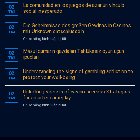
La comunidad en los juegos de azar un vínculo
02
social inesperado
Th3
Die Geheimnisse des großen Gewinns in Casinos
02
mit Unknown entschlüsseln
Th3
ở
Chức năng bình luận bị tắt
Die
Geheimnisse
Məsul qumarın qaydaları Təhlükəsiz oyun üçün
02
des
ipucları
Th3
großen
Gewinns
Understanding the signs of gambling addiction to
in
02
Casinos
protect your well-being
Th3
mit
Unknown
Unlocking secrets of casino success Strategies
entschlüsseln
02
for smarter gameplay
Th3
ở
Chức năng bình luận bị tắt
Unlocking
secrets
of
casino
success
Strategies