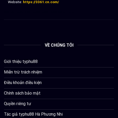
Website:
https://3361.cn.com/
Đối tác chiến lượt:
sx88
lv88
dh88
92lottery
VỀ CHÚNG TÔI
Giới thiệu typhu88
Miễn trừ trách nhiệm
Điều khoản điều kiện
Chính sách bảo mật
Quyền riêng tư
Tác giả typhu88 Hà Phương Nhi