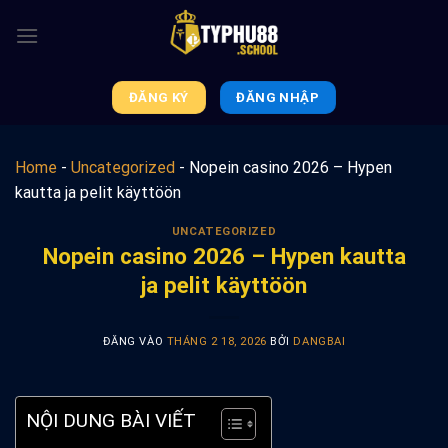
Bỏ
qua
nội
dung
ĐĂNG KÝ
ĐĂNG NHẬP
Home
-
Uncategorized
-
Nopein casino 2026 – Hypen
kautta ja pelit käyttöön
UNCATEGORIZED
Nopein casino 2026 – Hypen kautta
ja pelit käyttöön
ĐĂNG VÀO
THÁNG 2 18, 2026
BỞI
DANGBAI
NỘI DUNG BÀI VIẾT