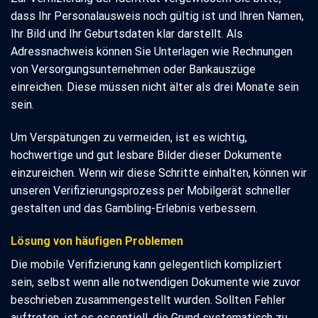
dass Ihr Personalausweis noch gültig ist und Ihren Namen,
Ihr Bild und Ihr Geburtsdaten klar darstellt. Als
Adressnachweis können Sie Unterlagen wie Rechnungen
von Versorgungsunternehmen oder Bankauszüge
einreichen. Diese müssen nicht älter als drei Monate sein
sein.
Um Verspätungen zu vermeiden, ist es wichtig,
hochwertige und gut lesbare Bilder dieser Dokumente
einzureichen. Wenn wir diese Schritte einhalten, können wir
unseren Verifizierungsprozess per Mobilgerät schneller
gestalten und das Gambling-Erlebnis verbessern.
Lösung von häufigen Problemen
Die mobile Verifizierung kann gelegentlich kompliziert
sein, selbst wenn alle notwendigen Dokumente wie zuvor
beschrieben zusammengestellt wurden. Sollten Fehler
auftreten, ist es essentiell, die Grund systematisch zu