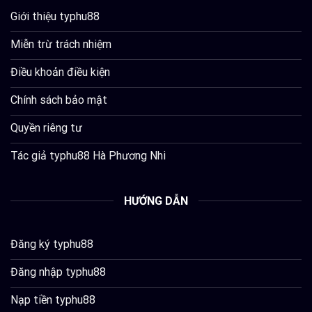
Giới thiệu typhu88
Miễn trừ trách nhiệm
Điều khoản điều kiện
Chính sách bảo mật
Quyền riêng tư
Tác giả typhu88 Hà Phương Nhi
HƯỚNG DẪN
Đăng ký typhu88
Đăng nhập typhu88
Nạp tiền typhu88