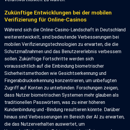
Zukünftige Entwicklungen bei der mobilen
Verifizierung für Online-Casinos
Während sich die Online-Casino-Landschaft in Deutschland
weiterentwickelt, sind bedeutende Verbesserungen bei
mobilen Verifizierungstechnologien zu erwarten, die die
Schutzmaßnahmen und das Benutzererlebnis verbessern
sollen. Zukünftige Fortschritte werden sich
voraussichtlich auf die Einbindung biometrischer
Sicherheitsmethoden wie Gesichtserkennung und
Fingerabdruckerkennung konzentrieren, um unbefugten
Zugriff auf Konten zu unterbinden. Forschungen zeigen,
dass Nutzer biometrischen Systemen mehr glauben als
traditionellen Passwörtern, was zu einer höheren
Kundenbindung und -Bindung resultieren könnte. Darüber
hinaus sind Verbesserungen im Bereich der AI zu erwarten,
die das Nutzerverhalten auswertet, um