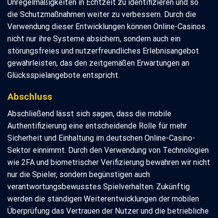
Unregelmäßigkeiten in Echtzeit zu identifizieren und so
die Schutzmaßnahmen weiter zu verbessern. Durch die
Verwendung dieser Entwicklungen können Online-Casinos
nicht nur ihre Systeme absichern, sondern auch ein
störungsfreies und nutzerfreundliches Erlebnisangebot
gewährleisten, das den zeitgemäßen Erwartungen an
Glücksspielangebote entspricht.
Abschluss
Abschließend lässt sich sagen, dass die mobile
Authentifizierung eine entscheidende Rolle für mehr
Sicherheit und Einhaltung im deutschen Online-Casino-
Sektor einnimmt. Durch den Verwendung von Technologien
wie 2FA und biometrischer Verifizierung bewahren wir nicht
nur die Spieler, sondern begünstigen auch
verantwortungsbewusstes Spielverhalten. Zukünftig
werden die ständigen Weiterentwicklungen der mobilen
Überprüfung das Vertrauen der Nutzer und die betriebliche