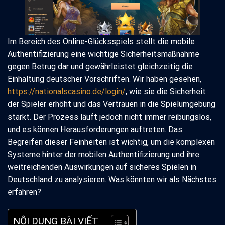
Im Bereich des Online-Glücksspiels stellt die mobile
Authentifizierung eine wichtige Sicherheitsmaßnahme
gegen Betrug dar und gewährleistet gleichzeitig die
Einhaltung deutscher Vorschriften. Wir haben gesehen,
https://nationalscasino.de/login/
, wie sie die Sicherheit
der Spieler erhöht und das Vertrauen in die Spielumgebung
stärkt. Der Prozess läuft jedoch nicht immer reibungslos,
und es können Herausforderungen auftreten. Das
Begreifen dieser Feinheiten ist wichtig, um die komplexen
Systeme hinter der mobilen Authentifizierung und ihre
weitreichenden Auswirkungen auf sicheres Spielen in
Deutschland zu analysieren. Was könnten wir als Nächstes
erfahren?
NỘI DUNG BÀI VIẾT