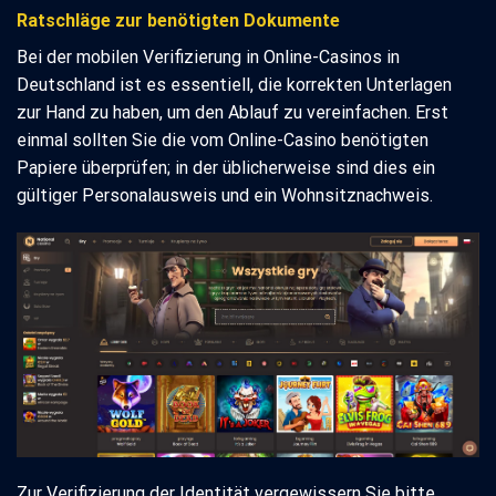
Ratschläge zur benötigten Dokumente
Bei der mobilen Verifizierung in Online-Casinos in
Deutschland ist es essentiell, die korrekten Unterlagen
zur Hand zu haben, um den Ablauf zu vereinfachen. Erst
einmal sollten Sie die vom Online-Casino benötigten
Papiere überprüfen; in der üblicherweise sind dies ein
gültiger Personalausweis und ein Wohnsitznachweis.
Zur Verifizierung der Identität vergewissern Sie bitte,