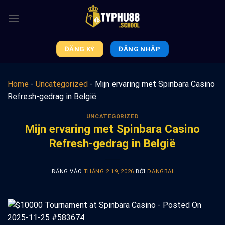
Bỏ
qua
nội
dung
ĐĂNG KÝ
ĐĂNG NHẬP
Home
-
Uncategorized
-
Mijn ervaring met Spinbara Casino
Refresh-gedrag in België
UNCATEGORIZED
Mijn ervaring met Spinbara Casino
Refresh-gedrag in België
ĐĂNG VÀO
THÁNG 2 19, 2026
BỞI
DANGBAI