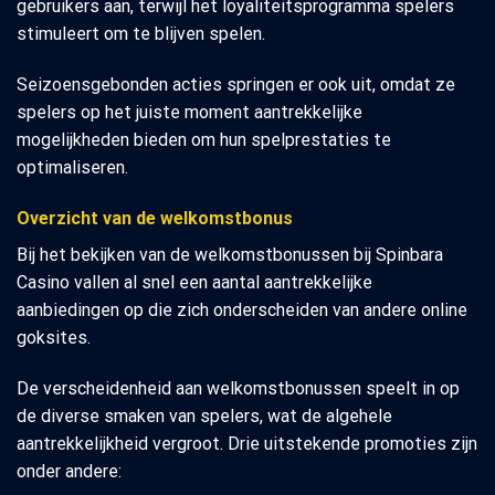
gebruikers aan, terwijl het loyaliteitsprogramma spelers
stimuleert om te blijven spelen.
Seizoensgebonden acties springen er ook uit, omdat ze
spelers op het juiste moment aantrekkelijke
mogelijkheden bieden om hun spelprestaties te
optimaliseren.
Overzicht van de welkomstbonus
Bij het bekijken van de welkomstbonussen bij Spinbara
Casino vallen al snel een aantal aantrekkelijke
aanbiedingen op die zich onderscheiden van andere online
goksites.
De verscheidenheid aan welkomstbonussen speelt in op
de diverse smaken van spelers, wat de algehele
aantrekkelijkheid vergroot. Drie uitstekende promoties zijn
onder andere: