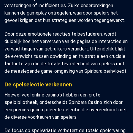
verstoringen of inefficiënties. Zulke onderbrekingen
kunnen de gameplay ontregelen, waardoor spelers het
gevoel krijgen dat hun strategieën worden tegengewerkt.
Door deze emotionele reacties te bestuderen, wordt
duidelijk hoe het verversen van de pagina de interacties en
verwachtingen van gebruikers verandert. Uiteindelijk blijkt
de evenwicht tussen opwinding en frustratie een cruciale
factor te zijn die de totale tevredenheid van spelers met
de meeslepende game-omgeving van Spinbara beïnvloedt.
De spelselectie verkennen
Hoewel veel online casino’s hebben een grote
spelbibliotheek, onderscheidt Spinbara Casino zich door
een precies gecompileerde selectie die overeenkomt met
de diverse voorkeuren van spelers.
De focus op spelvariatie verbetert de totale spelervaring