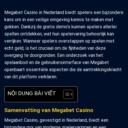
Megabet Casino in Nederland biedt spelers een bijzondere
kans om in een veilige omgeving kennis te maken met
gokken. Dankzij de gratis demo’s kunnen spelers allerlei
spellen ontdekken, wat hun spelervaring behoorlijk kan
verrijken. Wanneer spelers overstappen op spelen met
echt geld, is het cruciaal om de fijnheden van deze
overgang te doorgronden. Een onderzoek van het
spelaanbod en de gebruikersinterface van Megabet
openbaart essentiële aspecten die de aantrekkingskracht
van dit platform verklaren.
NỘI DUNG BÀI VIẾT
Samenvatting van Megabet Casino
Megabet Casino, gevestigd in Nederland, biedt een
bijzondere mix van moderne spelervaringen en een