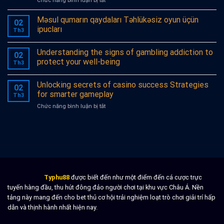
Chức năng bình luận bị tắt
Die
Geheimnisse
Məsul qumarın qaydaları Təhlükəsiz oyun üçün
02
des
ipucları
Th3
großen
Gewinns
Understanding the signs of gambling addiction to
in
02
Casinos
protect your well-being
Th3
mit
Unknown
Unlocking secrets of casino success Strategies
entschlüsseln
02
for smarter gameplay
Th3
ở
Chức năng bình luận bị tắt
Unlocking
secrets
of
casino
success
Strategies
for
smarter
Typhu88
được biết đến như một điểm đến cá cược trực
gameplay
tuyến hàng đầu, thu hút đông đảo người chơi tại khu vực Châu Á. Nền
tảng này mang đến cho bet thủ cơ hội trải nghiệm loạt trò chơi giải trí hấp
dẫn và thịnh hành nhất hiện nay.