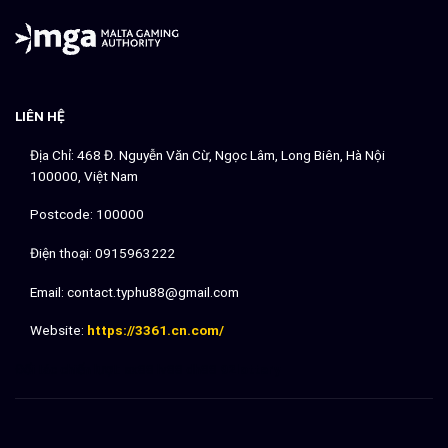
LIÊN HỆ
Địa Chỉ: 468 Đ. Nguyễn Văn Cừ, Ngọc Lâm, Long Biên, Hà Nội
100000, Việt Nam
Postcode: 100000
Điện thoại: 0915963222
Email:
contact.typhu88@gmail.com
Website:
https://3361.cn.com/
Đối tác chiến lượt:
sx88
lv88
dh88
92lottery