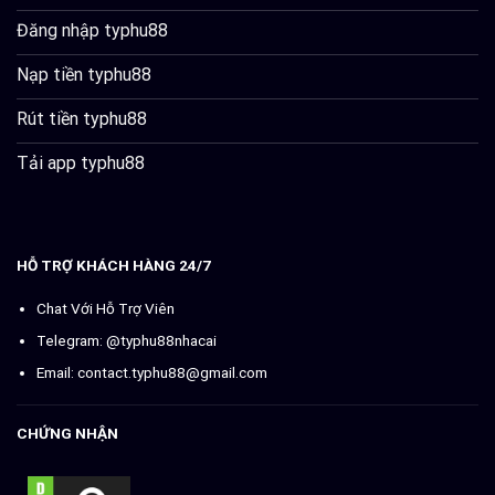
Đăng nhập typhu88
Nạp tiền typhu88
Rút tiền typhu88
Tải app typhu88
HỖ TRỢ KHÁCH HÀNG 24/7
Chat Với Hỗ Trợ Viên
Telegram: @typhu88nhacai
Email:
contact.typhu88@gmail.com
CHỨNG NHẬN