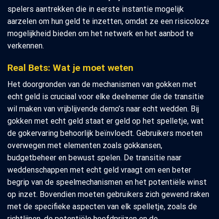
spelers aantrekken die in eerste instantie mogelijk
aarzelen om hun geld te inzetten, omdat ze een risicoloze
mogelijkheid bieden om het netwerk en het aanbod te
verkennen.
Real Bets: Wat je moet weten
Het doorgronden van de mechanismen van gokken met
echt geld is cruciaal voor elke deelnemer die de transitie
wil maken van vrijblijvende demo’s naar echt wedden. Bij
gokken met echt geld staat er geld op het spelletje, wat
de gokervaring behoorlijk beïnvloedt. Gebruikers moeten
overwegen met elementen zoals gokkansen,
budgetbeheer en bewust spelen. De transitie naar
weddenschappen met echt geld vraagt om een beter
begrip van de speelmechanismen en het potentiële winst
op inzet. Bovendien moeten gebruikers zich gewend raken
met de specifieke aspecten van elk spelletje, zoals de
richtlijnen, de potentiële hoofdprijzen en de