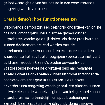
geloofwaardigheid van het casino in een concurrerende
omgeving wordt versterkt.
Gratis demo’s: hoe functioneren ze?
Vrijblijvende demo’s zijn een belangrijk onderdeel van online
casino’s, omdat gebruikers hiermee games kunnen
uitproberen zonder geldelijk risico. Via deze proefversies
kunnen deelnemers bekend worden met de
speelmechanismen, voorschriften en bonuskenmerken,
waardoor ze het spel beter begrijpen voordat ze met echt
geld gaan wedden. Casino’s bieden gewoonlijk een
vastgestelde hoeveelheid virtueel geld aan, waarmee
spelers diverse gokspellen kunnen uitproberen zonder de
noodzaak om echt geld in te zetten. Deze opzet
bevordert een omgeving waarin gebruikers plannen kunnen
ontwikkelen en de wisselvalligheid van het gokspel kunnen
uitproberen, wat uiteindelijk hun speelbeslissingen
aantast. Daarnaast kunnen vrijblijvende demo’s nieuwe