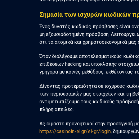
Σημασία των ισχυρών κωδικών π
Ένας δυνατός κωδικός πρόσβασης είναι ανα
μη εξουσιοδοτημένη πρόσβαση. Λειτουργεί 
ότι τα ατομικά και χρηματοοικονομικά μας
Όταν διαλέγουμε αποτελεσματικούς κωδικού
επιθέσεων hacking και υποκλοπής στοιχείω
γρήγορα με κοινές μεθόδους, εκθέτοντας το
Δίνοντας προτεραιότητα σε ισχυρούς κωδικ
των περιουσιακών μας στοιχείων και τη βελ
αντιμετωπίζουμε τους κωδικούς πρόσβασής
πλήρη απειλές.
Ας είμαστε προνοητικοί στην προσέγγισή 
https://casinoin-el.gr/el-gr/login
, δημιουργώ