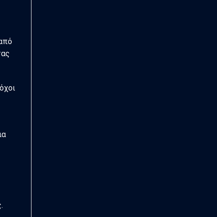
 από
τας
όχοι
ια
.