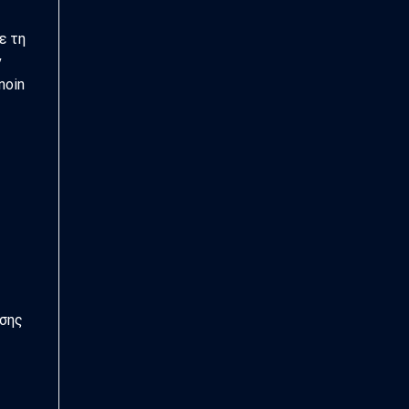
ε τη
ν
noin
ασης