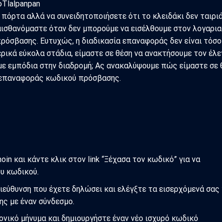
 πόρτα αλλά να συνειδητοποιήσετε ότι το κλειδάκι δεν ταιρι
ό αισθανόμαστε όταν δεν μπορούμε να εισέλθουμε στον λογαρι
ρόσβασης. Ευτυχώς, η διαδικασία επαναφοράς δεν είναι τόσο
ρικά εύκολα στάδια, είμαστε σε θέση να ανακτήσουμε τον έλ
με εμπόδια στην διαδρομή; Ας ανακαλύψουμε πώς είμαστε σε 
α επαναφοράς κωδικού πρόσβασης.
in και κάντε κλικ στον link “Ξέχασα τον κωδικό” για να
υ κωδικού.
ιεύθυνση που έχετε δηλώσει και ελέγξτε τα εισερχόμενά σας 
ς με έναν σύνδεσμο.
ονικό μήνυμα και δημιουργήστε έναν νέο ισχυρό κωδικό