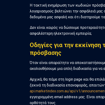
Η τακτική ενημέρωση των κωδικών πρόσβα
λογαριασμούς βελτιώνει την ασφάλειά μας 
δεδομένα μας ασφαλή και ότι διατηρούμε το
Δεν είναι καιρός να δώσουμε προτεραιότητ
ασφαλέστερη ηλεκτρονική εμπειρία;
Οδηγίες για την εκκίνηση
πρόσβασης
Όταν είναι απαραίτητο να αποκαταστήσουμε
ακολουθήσουμε μια απλή διαδικασία για να 
Αρχικά, θα πάμε στη login page και θα επιλ
ξεκινά τη διαδικασία επαναφοράς, απαιτών
api.marketindex.com.au/api/v1/announcemen
εγγεγραμμένη email address μας. Είναι απα
ορθότητά τους.