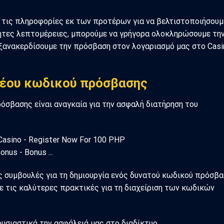
 τις πληροφορίες εκ των προτέρων για να βελτιστοποιήσουμ
τητες λεπτομέρειες, μπορούμε να γρήγορα ολοκληρώσουμε τη
ξανακερδίσουμε την πρόσβαση στον λογαριασμό μας στο Casi
 νέου κωδικού πρόσβασης
όσβασης είναι αναγκαία για την ασφαλή διατήρηση του
 συμβουλές για τη δημιουργία ενός δυνατού κωδικού πρόσβ
 με τις καλύτερες πρακτικές για τη διαχείριση των κωδικών
ουσιαστικά την ασφάλειά μας στο διαδίκτυο.