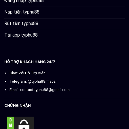
Đăng nhập typhu88
Nạp tiền typhu88
Rút tiền typhu88
Tải app typhu88
HỖ TRỢ KHÁCH HÀNG 24/7
Chat Với Hỗ Trợ Viên
Telegram: @typhu88nhacai
Email:
contact.typhu88@gmail.com
CHỨNG NHẬN