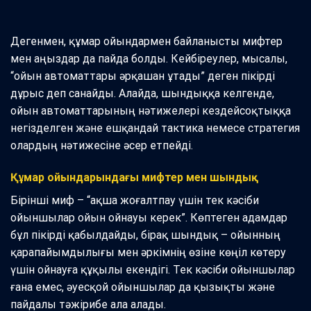
Дегенмен, құмар ойындармен байланысты мифтер
мен аңыздар да пайда болды. Кейбіреулер, мысалы,
“ойын автоматтары әрқашан ұтады” деген пікірді
дұрыс деп санайды. Алайда, шындыққа келгенде,
ойын автоматтарының нәтижелері кездейсоқтыққа
негізделген және ешқандай тактика немесе стратегия
олардың нәтижесіне әсер етпейді.
Құмар ойындарындағы мифтер мен шындық
Бірінші миф – “ақша жоғалтпау үшін тек кәсіби
ойыншылар ойын ойнауы керек”. Көптеген адамдар
бұл пікірді қабылдайды, бірақ шындық – ойынның
қарапайымдылығы мен әркімнің өзіне көңіл көтеру
үшін ойнауға құқылы екендігі. Тек кәсіби ойыншылар
ғана емес, әуесқой ойыншылар да қызықты және
пайдалы тәжірибе ала алады.