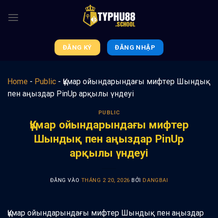
Bỏ
qua
nội
dung
ĐĂNG KÝ
ĐĂNG NHẬP
Home
-
Public
-
Құмар ойындарындағы мифтер Шындық
пен аңыздар PinUp арқылы үндеуі
PUBLIC
Құмар ойындарындағы мифтер
Шындық пен аңыздар PinUp
арқылы үндеуі
ĐĂNG VÀO
THÁNG 2 20, 2026
BỞI
DANGBAI
Құмар ойындарындағы мифтер Шындық пен аңыздар