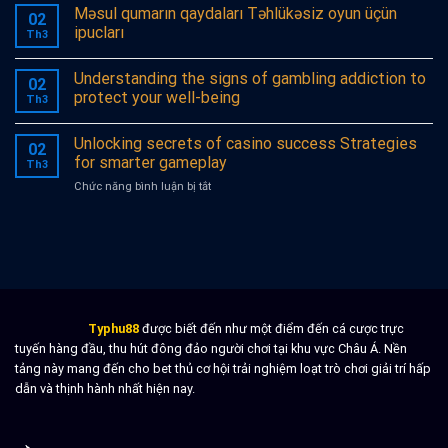
Geheimnisse
Məsul qumarın qaydaları Təhlükəsiz oyun üçün
02
des
ipucları
Th3
großen
Gewinns
Understanding the signs of gambling addiction to
in
02
Casinos
protect your well-being
Th3
mit
Unknown
Unlocking secrets of casino success Strategies
entschlüsseln
02
for smarter gameplay
Th3
ở
Chức năng bình luận bị tắt
Unlocking
secrets
of
casino
success
Strategies
for
smarter
Typhu88
được biết đến như một điểm đến cá cược trực
gameplay
tuyến hàng đầu, thu hút đông đảo người chơi tại khu vực Châu Á. Nền
tảng này mang đến cho bet thủ cơ hội trải nghiệm loạt trò chơi giải trí hấp
dẫn và thịnh hành nhất hiện nay.