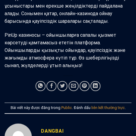
ұсыныстары мен ерекше жеңілдіктерді пайдалана
алады. Сонымен қатар, онлайн-казинода ойнау
барысында қауіпсіздік шаралары сақталады.
PinUp казиносы – ойыншыларға сапалы қызмет
көрсетуді қамтамасыз ететін платформа.
Ойыншыларды қызықты ойындар, қауіпсіздік және
жағымды атмосфера күтіп тұр. Өз шеберлігіңізді
сынап, жүлделерді ұтып алыңыз!
Bài viết này được đăng trong
Public
. Đánh dấu
liên kết thường trực
.
DANGBAI