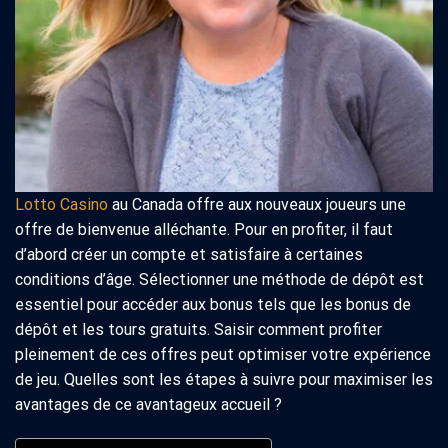
Lotto Casino
au Canada offre aux nouveaux joueurs une
offre de bienvenue alléchante. Pour en profiter, il faut
d’abord créer un compte et satisfaire à certaines
conditions d’âge. Sélectionner une méthode de dépôt est
essentiel pour accéder aux bonus tels que les bonus de
dépôt et les tours gratuits. Saisir comment profiter
pleinement de ces offres peut optimiser votre expérience
de jeu. Quelles sont les étapes à suivre pour maximiser les
avantages de ce avantageux accueil ?