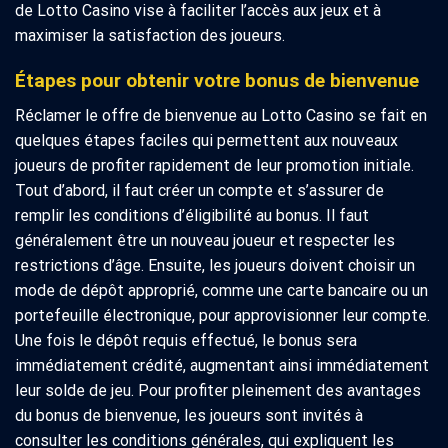
de Lotto Casino vise à faciliter l’accès aux jeux et à
maximiser la satisfaction des joueurs.
Étapes pour obtenir votre bonus de bienvenue
Réclamer le offre de bienvenue au Lotto Casino se fait en
quelques étapes faciles qui permettent aux nouveaux
joueurs de profiter rapidement de leur promotion initiale.
Tout d’abord, il faut créer un compte et s’assurer de
remplir les conditions d’éligibilité au bonus. Il faut
généralement être un nouveau joueur et respecter les
restrictions d’âge. Ensuite, les joueurs doivent choisir un
mode de dépôt approprié, comme une carte bancaire ou un
portefeuille électronique, pour approvisionner leur compte.
Une fois le dépôt requis effectué, le bonus sera
immédiatement crédité, augmentant ainsi immédiatement
leur solde de jeu. Pour profiter pleinement des avantages
du bonus de bienvenue, les joueurs sont invités à
consulter les conditions générales, qui expliquent les