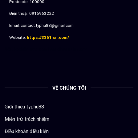
Postcode: 100000
Điện thoại: 0915963222
Email:
contact.typhu88@gmail.com
Website:
https://3361.cn.com/
Đối tác chiến lượt:
sx88
lv88
dh88
92lottery
VỀ CHÚNG TÔI
Giới thiệu typhu88
Miễn trừ trách nhiệm
Điều khoản điều kiện