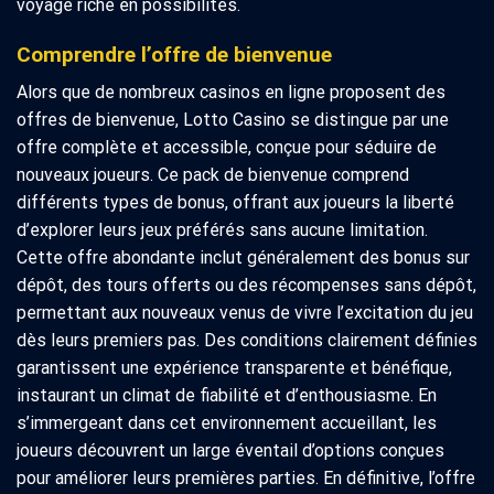
voyage riche en possibilités.
Comprendre l’offre de bienvenue
Alors que de nombreux casinos en ligne proposent des
offres de bienvenue, Lotto Casino se distingue par une
offre complète et accessible, conçue pour séduire de
nouveaux joueurs. Ce pack de bienvenue comprend
différents types de bonus, offrant aux joueurs la liberté
d’explorer leurs jeux préférés sans aucune limitation.
Cette offre abondante inclut généralement des bonus sur
dépôt, des tours offerts ou des récompenses sans dépôt,
permettant aux nouveaux venus de vivre l’excitation du jeu
dès leurs premiers pas. Des conditions clairement définies
garantissent une expérience transparente et bénéfique,
instaurant un climat de fiabilité et d’enthousiasme. En
s’immergeant dans cet environnement accueillant, les
joueurs découvrent un large éventail d’options conçues
pour améliorer leurs premières parties. En définitive, l’offre