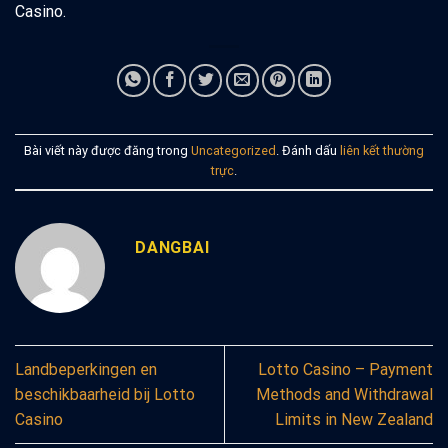
Casino.
Bài viết này được đăng trong
Uncategorized
. Đánh dấu
liên kết thường
trực
.
DANGBAI
Landbeperkingen en
Lotto Casino – Payment
beschikbaarheid bij Lotto
Methods and Withdrawal
Casino
Limits in New Zealand