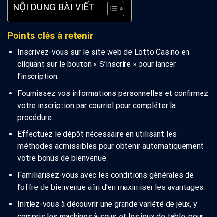
NỘI DUNG BÀI VIẾT
Points clés à retenir
Inscrivez-vous sur le site web de Lotto Casino en
cliquant sur le bouton « S’inscrire » pour lancer
l’inscription.
Fournissez vos informations personnelles et confirmez
votre inscription par courriel pour compléter la
procédure.
Effectuez le dépôt nécessaire en utilisant les
méthodes admissibles pour obtenir automatiquement
votre bonus de bienvenue.
Familiarisez-vous avec les conditions générales de
l’offre de bienvenue afin d’en maximiser les avantages.
Initiez-vous à découvrir une grande variété de jeux, y
compris les machines à sous et les jeux de table, pour