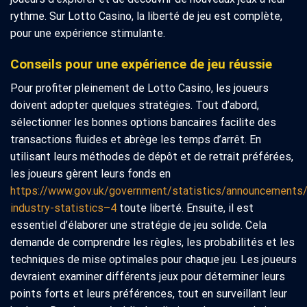
rythme. Sur Lotto Casino, la liberté de jeu est complète,
pour une expérience stimulante.
Conseils pour une expérience de jeu réussie
Pour profiter pleinement de Lotto Casino, les joueurs
doivent adopter quelques stratégies. Tout d’abord,
sélectionner les bonnes options bancaires facilite des
transactions fluides et abrège les temps d’arrêt. En
utilisant leurs méthodes de dépôt et de retrait préférées,
les joueurs gèrent leurs fonds en
https://www.gov.uk/government/statistics/announcements
industry-statistics–4
toute liberté. Ensuite, il est
essentiel d’élaborer une stratégie de jeu solide. Cela
demande de comprendre les règles, les probabilités et les
techniques de mise optimales pour chaque jeu. Les joueurs
devraient examiner différents jeux pour déterminer leurs
points forts et leurs préférences, tout en surveillant leur