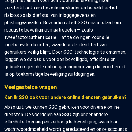
zorgt niet alleen voor een vloeiende ervaring, maar
versterkt ook ons beveiligingskader en beperkt actief
risico’s zoals diefstal van inloggegevens en
phishingaanvallen. Bovendien stelt SSO ons in staat om
robuuste beveiligingsmaatregelen – zoals
tweefactorauthenticatie – af te dwingen voor alle
ingebouwde diensten, waardoor de identiteit van
gebruikers veilig blijft. Door SSO-technologie te omarmen,
leggen we de basis voor een beveiligde, efficiënte en
gebruikersgerichte online gamingomgeving die voorbereid
is op toekomstige beveiligingsuitdagingen.
Veelgestelde vragen
Kan ik SSO ook voor andere online diensten gebruiken?
Absoluut, we kunnen SSO gebruiken voor diverse online
diensten. De voordelen van SSO zijn onder andere
efficiënte toegang en verhoogde beveiliging, waardoor
wachtwoordmoeheid wordt gereduceerd en onze accounts