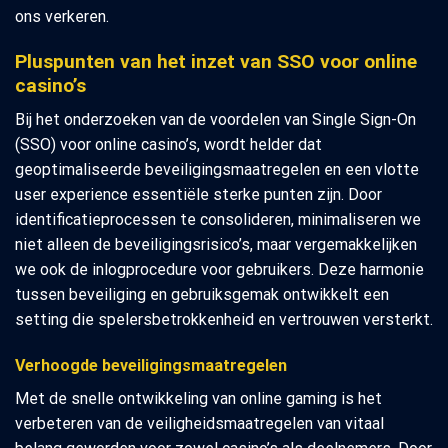
ons verkeren.
Pluspunten van het inzet van SSO voor online
casino’s
Bij het onderzoeken van de voordelen van Single Sign-On
(SSO) voor online casino’s, wordt helder dat
geoptimaliseerde beveiligingsmaatregelen en een vlotte
user experience essentiële sterke punten zijn. Door
identificatieprocessen te consolideren, minimaliseren we
niet alleen de beveiligingsrisico’s, maar vergemakkelijken
we ook de inlogprocedure voor gebruikers. Deze harmonie
tussen beveiliging en gebruiksgemak ontwikkelt een
setting die spelersbetrokkenheid en vertrouwen versterkt.
Verhoogde beveiligingsmaatregelen
Met de snelle ontwikkeling van online gaming is het
verbeteren van de veiligheidsmaatregelen van vitaal