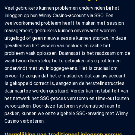
Veel gebruikers kunnen problemen ondervinden bij het
inloggen op hun Winny Casino-account via SSO. Een
veelvoorkomend probleem heeft te maken met session
management; gebruikers kunnen onverwacht worden
uitgelogd of geen nieuwe sessie kunnen starten. In deze
gevallen kan het wissen van cookies en cache het
probleem vaak oplossen. Daarnaast is het raadzaam om de
wachtwoordhersteloptie te gebruiken als u problemen
ondervindt met uw inloggegevens. Het is cruciaal om
ervoor te zorgen dat het e-mailadres dat aan uw account
is gekoppeld correct is, aangezien de herstelinstructies
daar naartoe worden gestuurd. Verder kan instabiliteit van
het netwerk het SSO-proces verstoren en time-outfouten
veroorzaken. Door deze factoren systematisch aan te
pakken, kunnen we onze algehele SSO-ervaring met Winny
Casino verbeteren.
Vergelijking van traditioneel inloggen versus