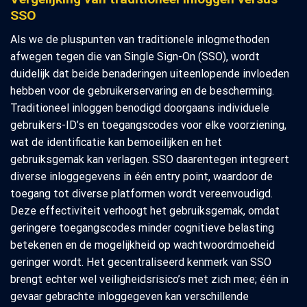
SSO
Als we de pluspunten van traditionele inlogmethoden
afwegen tegen die van Single Sign-On (SSO), wordt
duidelijk dat beide benaderingen uiteenlopende invloeden
hebben voor de gebruikerservaring en de bescherming.
Traditioneel inloggen benodigd doorgaans individuele
gebruikers-ID’s en toegangscodes voor elke voorziening,
wat de identificatie kan bemoeilijken en het
gebruiksgemak kan verlagen. SSO daarentegen integreert
diverse inloggegevens in één entry point, waardoor de
toegang tot diverse platformen wordt vereenvoudigd.
Deze effectiviteit verhoogt het gebruiksgemak, omdat
geringere toegangscodes minder cognitieve belasting
betekenen en de mogelijkheid op wachtwoordmoeheid
geringer wordt. Het gecentraliseerd kenmerk van SSO
brengt echter wel veiligheidsrisico’s met zich mee; één in
gevaar gebrachte inloggegeven kan verschillende