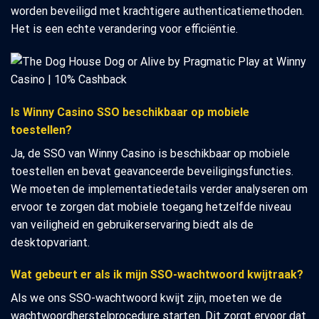
worden beveiligd met krachtigere authenticatiemethoden.
Het is een echte verandering voor efficiëntie.
Is Winny Casino SSO beschikbaar op mobiele
toestellen?
Ja, de SSO van Winny Casino is beschikbaar op mobiele
toestellen en bevat geavanceerde beveiligingsfuncties.
We moeten de implementatiedetails verder analyseren om
ervoor te zorgen dat mobiele toegang hetzelfde niveau
van veiligheid en gebruikerservaring biedt als de
desktopvariant.
Wat gebeurt er als ik mijn SSO-wachtwoord kwijtraak?
Als we ons SSO-wachtwoord kwijt zijn, moeten we de
wachtwoordherstelprocedure starten. Dit zorgt ervoor dat