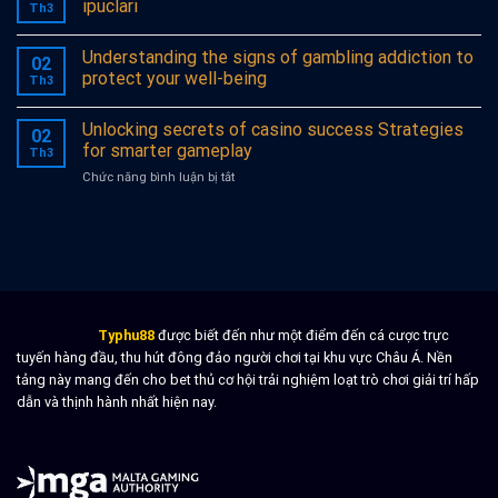
ipucları
Th3
großen
Gewinns
Understanding the signs of gambling addiction to
in
02
Casinos
protect your well-being
Th3
mit
Unknown
Unlocking secrets of casino success Strategies
entschlüsseln
02
for smarter gameplay
Th3
ở
Chức năng bình luận bị tắt
Unlocking
secrets
of
casino
success
Strategies
for
smarter
Typhu88
được biết đến như một điểm đến cá cược trực
gameplay
tuyến hàng đầu, thu hút đông đảo người chơi tại khu vực Châu Á. Nền
tảng này mang đến cho bet thủ cơ hội trải nghiệm loạt trò chơi giải trí hấp
dẫn và thịnh hành nhất hiện nay.