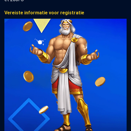
Vereiste informatie voor registratie