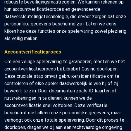
robuuste beveiligingsmaatregelen. We kunnen rekenen op
hun accountverificatieproces en geavanceerde
dataversleutelingstechnologie, die ervoor zorgen dat onze
persoonlijke gegevens beschermd zijn. Laten we eens
kijken hoe deze functies onze spelervaring zowel plezierig
als veilig maken.
Accountverificatieproces
Om een veilige spelervaring te garanderen, moeten we het
accountverificatieproces bij Librabet Casino doorlopen.
Deze cruciale stap omvat gebruikersidentificatie om te
controleren of elke speler daadwerkelijk is wie hij of zij
beweert te zijn. Door documenten zoals ID-kaarten of
nutsrekeningen in te dienen, kunnen we de
accountverificatie snel voltooien. Deze verificatie
beschermt niet alleen onze persoonlijke gegevens, maar
verhoogt ook onze totale spelervaring. Door dit proces te
doorlopen, dragen we bij aan een rechtvaardige omgeving