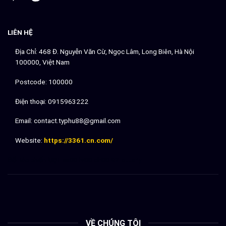
LIÊN HỆ
Địa Chỉ: 468 Đ. Nguyễn Văn Cừ, Ngọc Lâm, Long Biên, Hà Nội
100000, Việt Nam
Postcode: 100000
Điện thoại: 0915963222
Email:
contact.typhu88@gmail.com
Website:
https://3361.cn.com/
Đối tác chiến lượt:
sx88
lv88
dh88
92lottery
VỀ CHÚNG TÔI