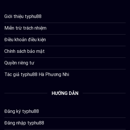
Giới thiệu typhu88
Miễn trừ trách nhiệm
Điều khoản điều kiện
Chính sách bảo mật
Quyền riêng tư
Tác giả typhu88 Hà Phương Nhi
HƯỚNG DẪN
Đăng ký typhu88
Đăng nhập typhu88