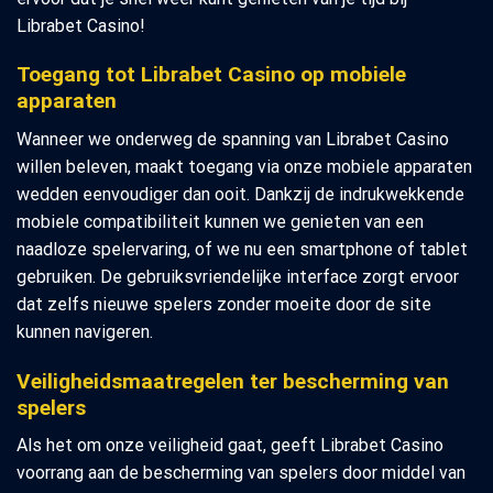
Librabet Casino!
Toegang tot Librabet Casino op mobiele
apparaten
Wanneer we onderweg de spanning van Librabet Casino
willen beleven, maakt toegang via onze mobiele apparaten
wedden eenvoudiger dan ooit. Dankzij de indrukwekkende
mobiele compatibiliteit kunnen we genieten van een
naadloze spelervaring, of we nu een smartphone of tablet
gebruiken. De gebruiksvriendelijke interface zorgt ervoor
dat zelfs nieuwe spelers zonder moeite door de site
kunnen navigeren.
Veiligheidsmaatregelen ter bescherming van
spelers
Als het om onze veiligheid gaat, geeft Librabet Casino
voorrang aan de bescherming van spelers door middel van