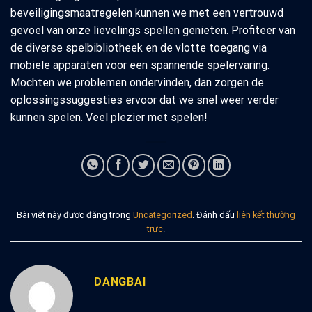
beveiligingsmaatregelen kunnen we met een vertrouwd
gevoel van onze lievelings spellen genieten. Profiteer van
de diverse spelbibliotheek en de vlotte toegang via
mobiele apparaten voor een spannende spelervaring.
Mochten we problemen ondervinden, dan zorgen de
oplossingssuggesties ervoor dat we snel weer verder
kunnen spelen. Veel plezier met spelen!
Bài viết này được đăng trong
Uncategorized
. Đánh dấu
liên kết thường
trực
.
DANGBAI