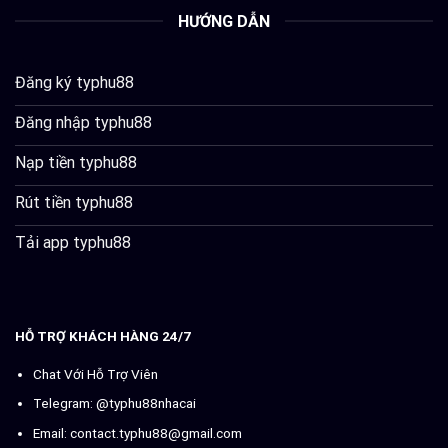
HƯỚNG DẪN
Đăng ký typhu88
Đăng nhập typhu88
Nạp tiền typhu88
Rút tiền typhu88
Tải app typhu88
HỖ TRỢ KHÁCH HÀNG 24/7
Chat Với Hỗ Trợ Viên
Telegram: @typhu88nhacai
Email:
contact.typhu88@gmail.com