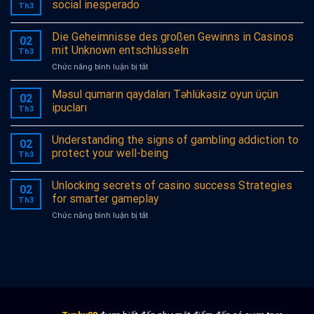
social inesperado
Th3
Die Geheimnisse des großen Gewinns in Casinos
02
mit Unknown entschlüsseln
Th3
ở
Chức năng bình luận bị tắt
Die
Geheimnisse
Məsul qumarın qaydaları Təhlükəsiz oyun üçün
02
des
ipucları
Th3
großen
Gewinns
Understanding the signs of gambling addiction to
in
02
Casinos
protect your well-being
Th3
mit
Unknown
Unlocking secrets of casino success Strategies
entschlüsseln
02
for smarter gameplay
Th3
ở
Chức năng bình luận bị tắt
Unlocking
secrets
of
casino
success
Strategies
for
smarter