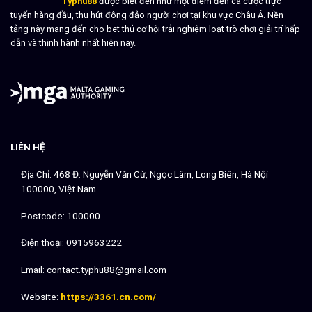
Typhu88
được biết đến như một điểm đến cá cược trực
gameplay
tuyến hàng đầu, thu hút đông đảo người chơi tại khu vực Châu Á. Nền
tảng này mang đến cho bet thủ cơ hội trải nghiệm loạt trò chơi giải trí hấp
dẫn và thịnh hành nhất hiện nay.
LIÊN HỆ
Địa Chỉ: 468 Đ. Nguyễn Văn Cừ, Ngọc Lâm, Long Biên, Hà Nội
100000, Việt Nam
Postcode: 100000
Điện thoại: 0915963222
Email:
contact.typhu88@gmail.com
Website:
https://3361.cn.com/