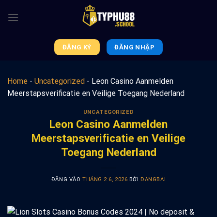
Bỏ
qua
nội
dung
ĐĂNG KÝ
ĐĂNG NHẬP
Home
-
Uncategorized
-
Leon Casino Aanmelden
Meerstapsverificatie en Veilige Toegang Nederland
UNCATEGORIZED
Leon Casino Aanmelden
Meerstapsverificatie en Veilige
Toegang Nederland
ĐĂNG VÀO
THÁNG 2 6, 2026
BỞI
DANGBAI