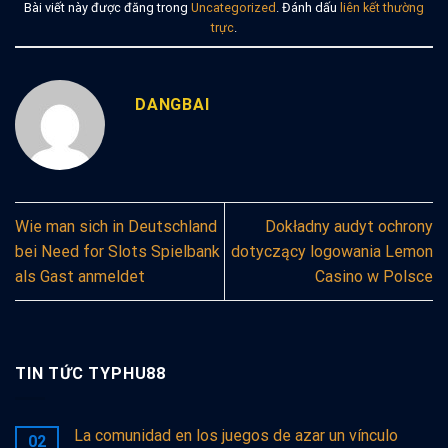
Bài viết này được đăng trong
Uncategorized
. Đánh dấu
liên kết thường
trực
.
DANGBAI
Wie man sich in Deutschland
Dokładny audyt ochrony
bei Need for Slots Spielbank
dotyczący logowania Lemon
als Gast anmeldet
Casino w Polsce
TIN TỨC TYPHU88
La comunidad en los juegos de azar un vínculo
02