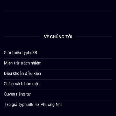
Đối tác chiến lượt:
sx88
lv88
dh88
92lottery
VỀ CHÚNG TÔI
Giới thiệu typhu88
Miễn trừ trách nhiệm
Điều khoản điều kiện
Chính sách bảo mật
Quyền riêng tư
Tác giả typhu88 Hà Phương Nhi