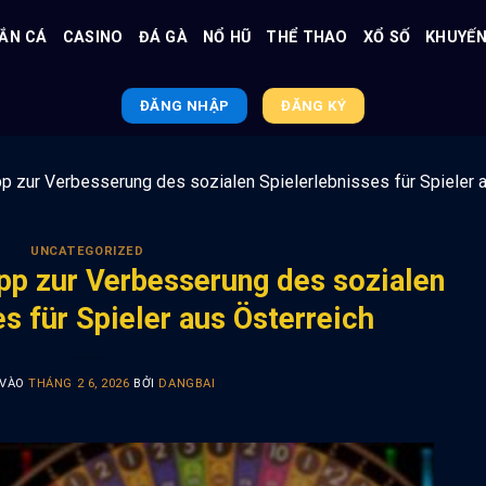
ẮN CÁ
CASINO
ĐÁ GÀ
NỔ HŨ
THỂ THAO
XỔ SỐ
KHUYẾN
ĐĂNG NHẬP
ĐĂNG KÝ
p zur Verbesserung des sozialen Spielerlebnisses für Spieler 
UNCATEGORIZED
pp zur Verbesserung des sozialen
es für Spieler aus Österreich
 VÀO
THÁNG 2 6, 2026
BỞI
DANGBAI