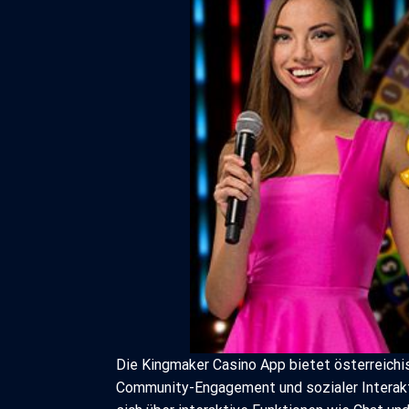
Die Kingmaker Casino App bietet österreichi
Community-Engagement und sozialer Interakti