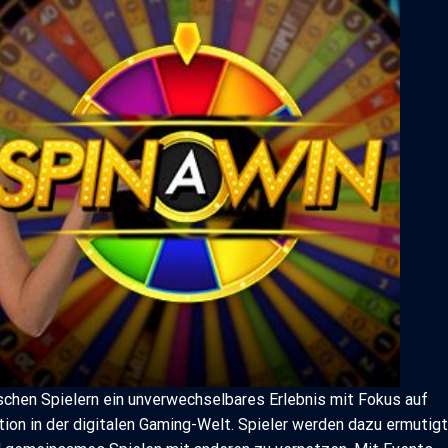
schen Spielern ein unverwechselbares Erlebnis mit Fokus auf
on in der digitalen Gaming-Welt. Spieler werden dazu ermutigt