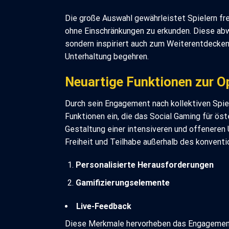
Die große Auswahl gewährleistet Spielern fre
ohne Einschränkungen zu erkunden. Diese abw
sondern inspiriert auch zum Weiterentdecken 
Unterhaltung begehren.
Neuartige Funktionen zur O
Durch sein Engagement nach kollektiven Spie
Funktionen ein, die das Social Gaming für öst
Gestaltung einer intensiveren und offeneren 
Freiheit und Teilhabe außerhalb des konventi
Personalisierte Herausforderungen
Gamifizierungselemente
Live-Feedback
Diese Merkmale hervorheben das Engagement 