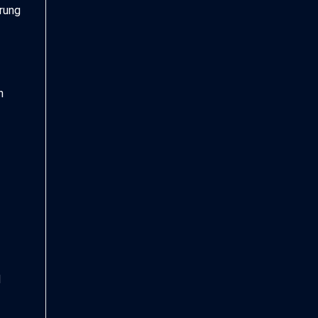
rung
h
d