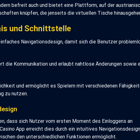
dern befreit auch und bietet eine Plattform, auf der austrianis
haften knüpfen, die jenseits die virtuellen Tische hinausgehe
is und Schnittstelle
einfaches Navigationsdesign, damit sich die Benutzer probleml
ert die Kommunikation und erlaubt nahtlose Änderungen sowie 
ichkeit und ermöglicht es Spielern mit verschiedenen Fähigkeit
g zu nutzen.
design
ten, dass sich Nutzer vom ersten Moment des Einloggens an
sino App erreicht dies durch ein intuitives Navigationsdesign
ischen den unterschiedlichen Funktionen ermöglicht.