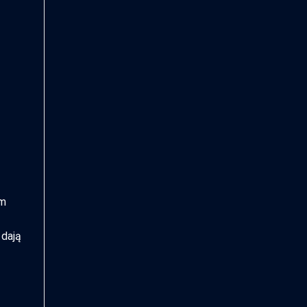
ym
 dają