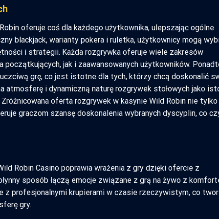
ch
Robin oferuje coś dla każdego użytkownika, ulepszając ogólne
czny blackjack, warianty pokera i ruletka, użytkownicy mogą wyb
ności i strategii. Każda rozgrywka oferuje wiele zakresów
a początkujących, jak i zaawansowanych użytkowników. Ponadt
uczciwą grę, co jest istotne dla tych, którzy chcą doskonalić s
a atmosferę i dynamiczną naturę rozgrywek stołowych jako ist
i. Zróżnicowana oferta rozgrywek w kasynie Wild Robin nie tylko
feruje graczom szansę doskonalenia wybranych dyscyplin, co czy
Wild Robin Casino poprawia wrażenia z gry dzięki ofercie z
 płynny sposób łączą emocje związane z grą na żywo z komfor
je z profesjonalnymi krupierami w czasie rzeczywistym, co two
ferę gry.