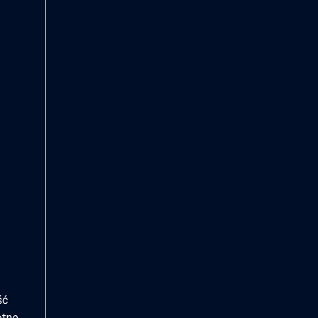
ść
ętne