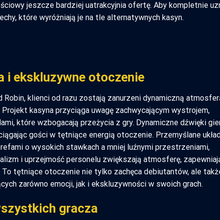
ościowy jeszcze bardziej uatrakcyjnia ofertę. Aby kompletnie uz
echy, które wyróżniają je na tle alternatywnych kasyn.
 i ekskluzywne otoczenie
 Robin, klienci od razu zostają zanurzeni dynamiczną atmosfer
ść. Projekt kasyna przyciąga uwagę zachwycającym wystrojem,
mi, które wzbogacają przeżycia z gry. Dynamiczne dźwięki gier
iągając gości w tętniące energią otoczenie. Przemyślane ukła
trefami o wysokich stawkach a mniej luźnymi przestrzeniami,
nalizm i uprzejmość personelu zwiększają atmosferę, zapewniaj
o tętniące otoczenie nie tylko zachęca debiutantów, ale takż
cych zarówno emocji, jak i ekskluzywności w swoich grach.
wszystkich gracza