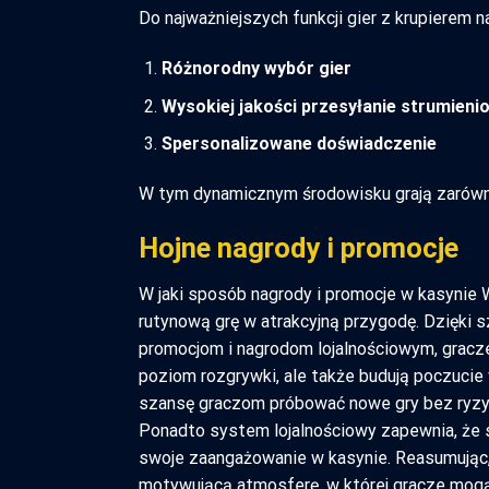
Do najważniejszych funkcji gier z krupierem 
Różnorodny wybór gier
Wysokiej jakości przesyłanie strumieni
Spersonalizowane doświadczenie
W tym dynamicznym środowisku grają zarówno
Hojne nagrody i promocje
W jaki sposób nagrody i promocje w kasynie 
rutynową grę w atrakcyjną przygodę. Dzięki
promocjom i nagrodom lojalnościowym, gracz
poziom rozgrywki, ale także budują poczucie
szansę graczom próbować nowe gry bez ryzyka
Ponadto system lojalnościowy zapewnia, że s
swoje zaangażowanie w kasynie. Reasumując, 
motywującą atmosferę, w której gracze mogą 