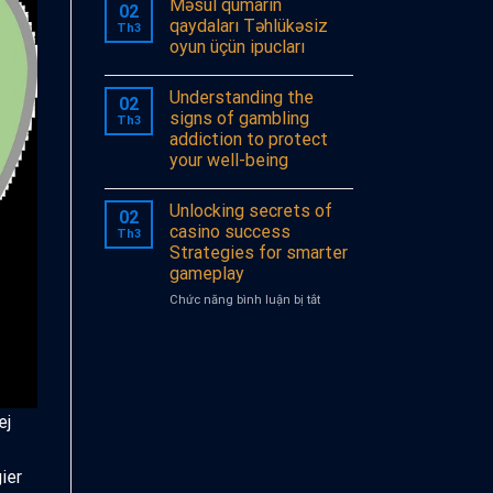
Məsul qumarın
02
des
qaydaları Təhlükəsiz
Th3
großen
oyun üçün ipucları
Gewinns
in
Casinos
Understanding the
02
mit
signs of gambling
Th3
Unknown
addiction to protect
entschlüsseln
your well-being
Unlocking secrets of
02
casino success
Th3
Strategies for smarter
gameplay
ở
Chức năng bình luận bị tắt
Unlocking
secrets
of
casino
success
Strategies
ej
for
smarter
gameplay
ier