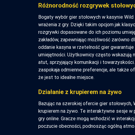
Różnorodność rozgrywek stołowy
Bogaty wybór gier stołowych w kasynie Wild 
wrażenia z gry. Dzięki takim opcjom jak klasy
rozgrywki dopasowane do ich poziomu umiejęt
zakładów, zapewniając możliwość zarówno dl
oddanie kasyna w rzetelność gier gwarantuje 
umiejętności. Użytkownicy często wskazują n
atut, sprzyjający komunikacji i towarzyskośc
zaspokaja odmienne preferencje, ale także o
że jest to idealne miejsce.
Działanie z krupierem na żywo
Bazując na szerokiej ofercie gier stołowych, 
krupierem na żywo. Te interaktywne sesje w
gry online. Gracze mogą wchodzić w interakc
poczucie obecności, podnosząc ogólną atmos