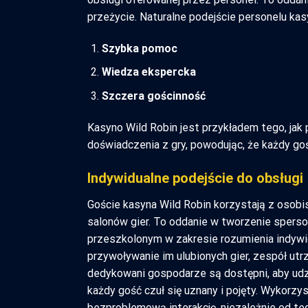
przeżycie. Naturalne podejście personelu kasy
Szybka pomoc
Wiedza ekspercka
Szczera gościnność
Kasyno Wild Robin jest przykładem tego, jak
doświadczenia z gry, powodując, że każdy go
Indywidualne podejście do obsługi
Goście kasyna Wild Robin korzystają z osobis
salonów gier. To oddanie w tworzenie spers
przeszkolonym w zakresie rozumienia indywidu
przywoływanie im ulubionych gier, zespół utr
dedykowani gospodarze są dostępni, aby udzi
każdy gość czuł się uznany i pojęty. Wykorzys
bezproblemową interakcję, niezależnie od teg