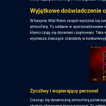
Wyjątkowe doświadczenie ob
W kasynie Wild Robin zespół wyróżnia się s
atmosferę. To oddanie w spersonalizowane in
klienci czują się doceniani i pojmowani. Taka 
wyznacza znaczące standardy w konkurencyj
Życzliwy i wspierający personel
Ciesząc się dynamiczną atmosferą polskiego
obsługi oferowanej przez personel. To oddan