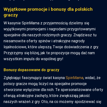
Wyjątkowe promocje i bonusy dla polskich
graczy
W kasynie SpinMama z przyjemnością dzielimy się
wyjątkowymi promocjami i nagrodami przygotowanymi
specjalnie dla naszych rodzimych graczy. Znajdziesz tu
niesamowite oferty spinów i atrakcyjne nagrody
lojalnościowe, które ulepszą Twoje doświadczenia z gry.
Przyjrzyjmy się bliżej, jak te propozycje mogą dać nam
wszystkim impuls do wspólnej gry!
Bonusy dopasowane do graczy
Zgłębiając fascynujący świat kasyna
SpinMama
, widać, że
polscy gracze mogą liczyć na specjalne promocje
stworzone wyłącznie dla nich. Te spersonalizowane oferty
oferują atrakcyjne zachęty, które zwiększają jakość
naszych wrażeń z gry. Oto, na co możemy spodziewać się: