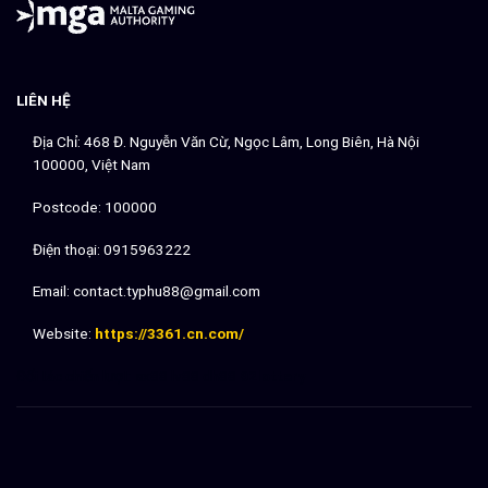
LIÊN HỆ
Địa Chỉ: 468 Đ. Nguyễn Văn Cừ, Ngọc Lâm, Long Biên, Hà Nội
100000, Việt Nam
Postcode: 100000
Điện thoại: 0915963222
Email:
contact.typhu88@gmail.com
Website:
https://3361.cn.com/
Đối tác chiến lượt:
sx88
lv88
dh88
92lottery