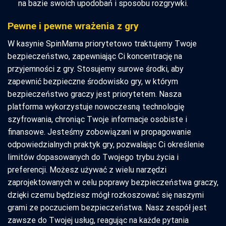
na bazie swoich upodobań i sposobu rozgrywki.
Pewne i pewne wrażenia z gry
W kasynie SpinMama priorytetowo traktujemy Twoje
bezpieczeństwo, zapewniając Ci koncentrację na
przyjemności z gry. Stosujemy surowe środki, aby
zapewnić bezpieczne środowisko gry, w którym
bezpieczeństwo graczy jest priorytetem. Nasza
platforma wykorzystuje nowoczesną technologię
szyfrowania, chroniąc Twoje informacje osobiste i
finansowe. Jesteśmy zobowiązani w propagowanie
odpowiedzialnych praktyk gry, pozwalając Ci określenie
limitów dopasowanych do Twojego trybu życia i
preferencji. Możesz używać z wielu narzędzi
zaprojektowanych w celu poprawy bezpieczeństwa graczy,
dzięki czemu będziesz mógł rozkoszować się naszymi
grami ze poczuciem bezpieczeństwa. Nasz zespół jest
zawsze do Twojej usług, reagując na każde pytania