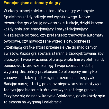
Emocjonujące automaty do gry
W ekscytującej kolekcji automatów do gry w kasynie
SpinMama każdy odkryje coś wyjątkowego. Nasze
różnorodne gry oferują nowatorskie funkcje, dzięki którym
każdy spin jest emocjonujący i satysfakcjonujący.
Niezależnie od tego, czy preferujesz tradycyjne automaty
owocowe, czy nowoczesne wideo sloty, odkryjesz
urzekającą grafikę, która przeniesie Cię do magicznych
światów. Każda gra została starannie zaprojektowana, aby
ulepszyć Twoje wrażenia, oferując wiele linii wypłat i rundy
bonusowe, które wzmacniają Twoje szanse na dużą
wygraną. Jesteśmy przekonani, że oferujemy nie tylko
zabawę, ale także perfekcyjne zrozumienie rozgrywki.
Badając naszą ofertę, poznasz niepowtarzalne motywy i
fascynujące historie, które zachwycą każdego gracza.
Przyłącz się do nas w kasynie SpinMama, gdzie każdy spin
to szansa na wygraną i celebracja!