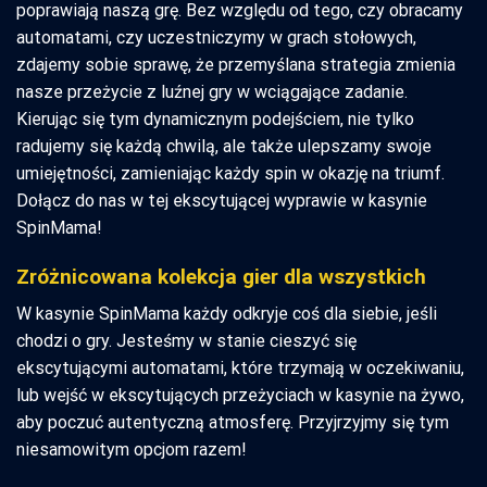
poprawiają naszą grę. Bez względu od tego, czy obracamy
automatami, czy uczestniczymy w grach stołowych,
zdajemy sobie sprawę, że przemyślana strategia zmienia
nasze przeżycie z luźnej gry w wciągające zadanie.
Kierując się tym dynamicznym podejściem, nie tylko
radujemy się każdą chwilą, ale także ulepszamy swoje
umiejętności, zamieniając każdy spin w okazję na triumf.
Dołącz do nas w tej ekscytującej wyprawie w kasynie
SpinMama!
Zróżnicowana kolekcja gier dla wszystkich
W kasynie SpinMama każdy odkryje coś dla siebie, jeśli
chodzi o gry. Jesteśmy w stanie cieszyć się
ekscytującymi automatami, które trzymają w oczekiwaniu,
lub wejść w ekscytujących przeżyciach w kasynie na żywo,
aby poczuć autentyczną atmosferę. Przyjrzyjmy się tym
niesamowitym opcjom razem!