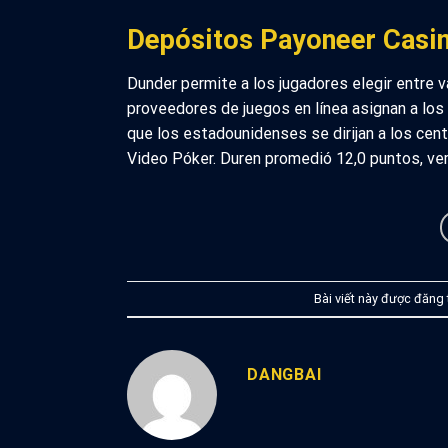
Depósitos Payoneer Casi
Dunder permite a los jugadores elegir entre v
proveedores de juegos en línea asignan a los
que los estadounidenses se dirijan a los centr
Video Póker. Duren promedió 12,0 puntos, verá
Bài viết này được đăng
DANGBAI