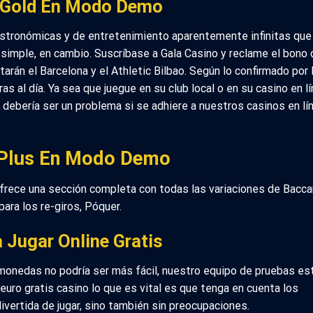
e Gold En Modo Demo
gastronómicas y de entretenimiento aparentemente infinitas que
 simple, en cambio. Suscríbase a Gala Casino y reclame el bono 
arán el Barcelona y el Athletic Bilbao. Según lo confirmado por
s al día. Ya sea que juegue en su club local o en su casino en l
 debería ser un problema si se adhiere a nuestros casinos en lí
a Plus En Modo Demo
frece una sección completa con todas las variaciones de Bacca
ara los re-giros, Póquer.
Jugar Online Gratis
amonedas no podría ser más fácil, nuestro equipo de pruebas es
uro gratis casino lo que es vital es que tenga en cuenta los
ivertida de jugar, sino también sin preocupaciones.