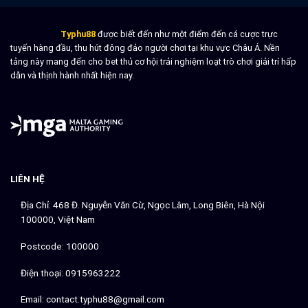
Strategies
for
smarter
Typhu88
được biết đến như một điểm đến cá cược trực
gameplay
tuyến hàng đầu, thu hút đông đảo người chơi tại khu vực Châu Á. Nền
tảng này mang đến cho bet thủ cơ hội trải nghiệm loạt trò chơi giải trí hấp
dẫn và thịnh hành nhất hiện nay.
LIÊN HỆ
Địa Chỉ: 468 Đ. Nguyễn Văn Cừ, Ngọc Lâm, Long Biên, Hà Nội
100000, Việt Nam
Postcode: 100000
Điện thoại: 0915963222
Email:
contact.typhu88@gmail.com