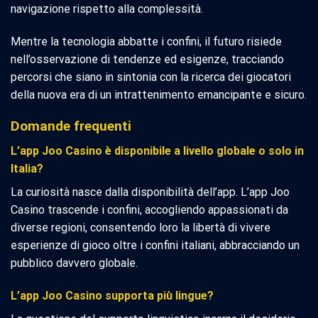
navigazione rispetto alla complessità.
Mentre la tecnologia abbatte i confini, il futuro risiede
nell’osservazione di tendenze ed esigenze, tracciando
percorsi che siano in sintonia con la ricerca dei giocatori
della nuova era di un intrattenimento emancipante e sicuro.
Domande frequenti
L’app Joo Casino è disponibile a livello globale o solo in
Italia?
La curiosità nasce dalla disponibilità dell’app. L’app Joo
Casino trascende i confini, accogliendo appassionati da
diverse regioni, consentendo loro la libertà di vivere
esperienze di gioco oltre i confini italiani, abbracciando un
pubblico davvero globale.
L’app Joo Casino supporta più lingue?