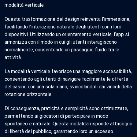
modalità verticale.
Questa trasformazione del design reinventa l’immersione,
facilitando l’interazione naturale degli utenti con i loro
dispositivi. Utilizzando un orientamento verticale, l’app si
armonizza con il modo in cui gli utenti interagiscono
normalmente, consentendo un passaggio fluido tra le
attività.
La modalità verticale favorisce una maggiore accessibilità,
consentendo agli utenti di navigare facilmente le offerte
del casinò con una sola mano, svincolandoli dai vincoli della
rotazione orizzontale.
Di conseguenza, praticità e semplicità sono ottimizzate,
permettendo ai giocatori di partecipare in modo
spontaneo e naturale. Questa modalità risponde al bisogno
di libertà del pubblico, garantendo loro un accesso