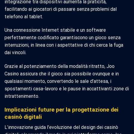
integrazione tra dispositivi aumenta la praticità,
facilitando ai giocatori di passare senza problemi dal
telefono al tablet.
Una connessione Internet stabile e un software
perfettamente codificato garantiscono un gioco senza
interruzioni, in linea con i aspettative di chi cerca la fuga
dai vincoli.
Grazie al potenziamento della modalità ritratto, Joo
Casino assicura che il gioco sia possibile ovunque e in
qualsiasi momento, convertendo le sale d’attesa, i
spostamenti casa-lavoro e le pause in accattivanti zone di
intrattenimento.
Implicazioni future per la progettazione dei
casinò digitali
L’innovazione guida l’evoluzione del design dei casinò