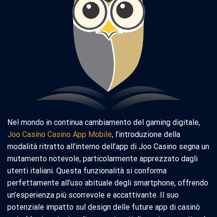
Nel mondo in continua cambiamento del gaming digitale,
Joo Casino Casino App Mobile
, l’introduzione della
modalità ritratto all’interno dell’app di Joo Casino segna un
mutamento notevole, particolarmente apprezzato dagli
utenti italiani. Questa funzionalità si conforma
perfettamente all’uso abituale degli smartphone, offrendo
un’esperienza più scorrevole e accattivante. Il suo
potenziale impatto sul design delle future app di casinò