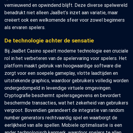
vernieuwend en opwindend blijft. Deze diverse spelwereld
benadrukt niet alleen JaaBet’s inzet aan variatie, maar
creëert ook een welkomende sfeer voor zowel beginners
als ervaren spelers.
De technologie achter de sensatie
Bij JaaBet Casino speelt moderne technologie een cruciale
rol in het verbeteren van de spelervaring voor spelers. Het
platform maakt gebruik van hoogwaardige software die
zorgt voor een soepele gameplay, vlotte laadtijden en
uitstekende graphics, waardoor gebruikers volledig worden
ondergedompeld in levendige virtuele omgevingen.
Cryptografie beschermt spelersgegevens en bevordert
beschermde transacties, wat het zekerheid van gebruikers
vergroot. Bovendien garandeert de integratie van random
number generators rechtvaardig spel en waarborgt de
eerlijkheid van alle spellen. Mobiele optimalisatie is een
ander technologisch kenmerk, waardoor spelers te allen