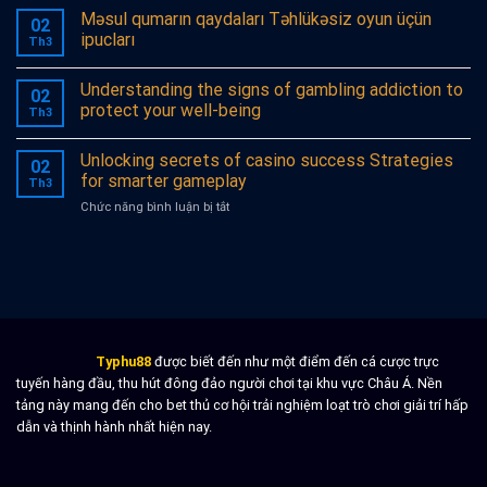
Geheimnisse
Məsul qumarın qaydaları Təhlükəsiz oyun üçün
02
des
ipucları
Th3
großen
Gewinns
Understanding the signs of gambling addiction to
in
02
Casinos
protect your well-being
Th3
mit
Unknown
Unlocking secrets of casino success Strategies
entschlüsseln
02
for smarter gameplay
Th3
ở
Chức năng bình luận bị tắt
Unlocking
secrets
of
casino
success
Strategies
for
smarter
Typhu88
được biết đến như một điểm đến cá cược trực
gameplay
tuyến hàng đầu, thu hút đông đảo người chơi tại khu vực Châu Á. Nền
tảng này mang đến cho bet thủ cơ hội trải nghiệm loạt trò chơi giải trí hấp
dẫn và thịnh hành nhất hiện nay.