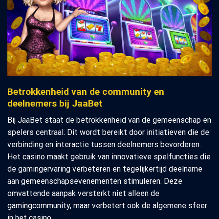
Betrokkenheid van de community en
deelnemers bij JaaBet
Bij JaaBet staat de betrokkenheid van de gemeenschap en
spelers centraal. Dit wordt bereikt door initiatieven die de
verbinding en interactie tussen deelnemers bevorderen.
Het casino maakt gebruik van innovatieve spelfuncties die
de gamingervaring verbeteren en tegelijkertijd deelname
aan gemeenschapsevenementen stimuleren. Deze
omvattende aanpak versterkt niet alleen de
gamingcommunity, maar verbetert ook de algemene sfeer
in het casino.