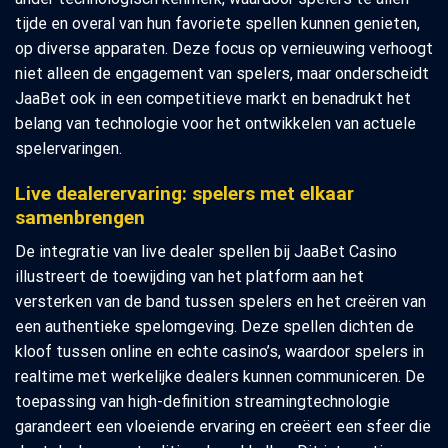
tijde en overal van hun favoriete spellen kunnen genieten,
op diverse apparaten. Deze focus op vernieuwing verhoogt
niet alleen de engagement van spelers, maar onderscheidt
JaaBet ook in een competitieve markt en benadrukt het
belang van technologie voor het ontwikkelen van actuele
spelervaringen.
Live dealerervaring: spelers met elkaar
samenbrengen
De integratie van live dealer spellen bij JaaBet Casino
illustreert de toewijding van het platform aan het
versterken van de band tussen spelers en het creëren van
een authentieke spelomgeving. Deze spellen dichten de
kloof tussen online en echte casino’s, waardoor spelers in
realtime met werkelijke dealers kunnen communiceren. De
toepassing van high-definition streamingtechnologie
garandeert een vloeiende ervaring en creëert een sfeer die