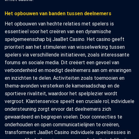
Het opbouwen van banden tussen deelnemers
Het opbouwen van hechte relaties met spelers is
essentieel voor het creëren van een dynamische
spelgemeenschap bij JaaBet Casino. Het casino geeft
prioriteit aan het stimuleren van wisselwerking tussen
spelers via verschillende initiatieven, zoals interessante
forums en sociale media. Dit creëert een gevoel van
verbondenheid en moedigt deelnemers aan om ervaringen
en inzichten te delen. Activiteiten zoals toernooien en
thema-avonden versterken de kameraadschap en de
sportieve rivaliteit, waardoor het spelplezier wordt
vergroot. Klantenservice speelt een cruciale rol; individuele
ondersteuning zorgt ervoor dat deelnemers zich
gewaardeerd en begrepen voelen. Door connecties te
onderhouden en open communicatielijnen te creëren,
transformeert JaaBet Casino individuele speelsessies in