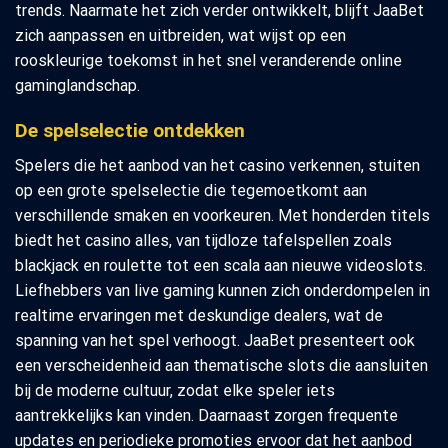
trends. Naarmate het zich verder ontwikkelt, blijft JaaBet
zich aanpassen en uitbreiden, wat wijst op een
rooskleurige toekomst in het snel veranderende online
gaminglandschap.
De spelselectie ontdekken
Spelers die het aanbod van het casino verkennen, stuiten
op een grote spelselectie die tegemoetkomt aan
verschillende smaken en voorkeuren. Met honderden titels
biedt het casino alles, van tijdloze tafelspellen zoals
blackjack en roulette tot een scala aan nieuwe videoslots.
Liefhebbers van live gaming kunnen zich onderdompelen in
realtime ervaringen met deskundige dealers, wat de
spanning van het spel verhoogt. JaaBet presenteert ook
een verscheidenheid aan thematische slots die aansluiten
bij de moderne cultuur, zodat elke speler iets
aantrekkelijks kan vinden. Daarnaast zorgen frequente
updates en periodieke promoties ervoor dat het aanbod