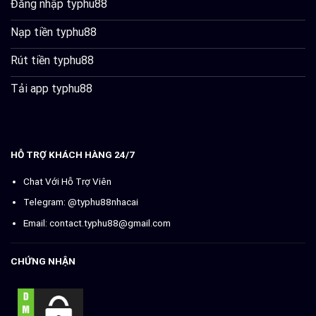
Đăng nhập typhu88
Nạp tiền typhu88
Rút tiền typhu88
Tải app typhu88
HỖ TRỢ KHÁCH HÀNG 24/7
Chat Với Hỗ Trợ Viên
Telegram: @typhu88nhacai
Email:
contact.typhu88@gmail.com
CHỨNG NHẬN