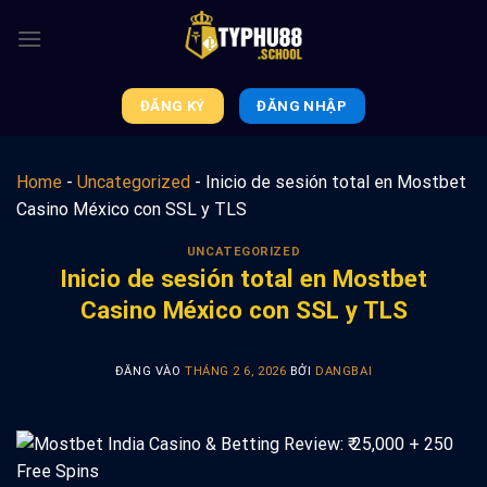
Bỏ
qua
nội
dung
ĐĂNG KÝ
ĐĂNG NHẬP
Home
-
Uncategorized
-
Inicio de sesión total en Mostbet
Casino México con SSL y TLS
UNCATEGORIZED
Inicio de sesión total en Mostbet
Casino México con SSL y TLS
ĐĂNG VÀO
THÁNG 2 6, 2026
BỞI
DANGBAI