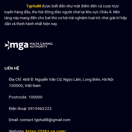
smarter
Typhu88
được biết đến như một điểm đến cá cược trực
gameplay
tuyến hàng đầu, thu hút đông đảo người chơi tại khu vực Châu Á. Nền
tảng này mang đến cho bet thủ cơ hội trải nghiệm loạt trò chơi giải trí hấp
dẫn và thịnh hành nhất hiện nay.
LIÊN HỆ
Địa Chỉ: 468 Đ. Nguyễn Văn Cừ, Ngọc Lâm, Long Biên, Hà Nội
100000, Việt Nam
Postcode: 100000
Điện thoại: 0915963222
Email:
contact.typhu88@gmail.com
Website:
https://3361.cn.com/