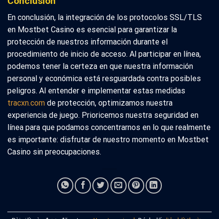
Conclusión
En conclusión, la integración de los protocolos SSL/TLS
en Mostbet Casino es esencial para garantizar la
protección de nuestros información durante el
procedimiento de inicio de acceso. Al participar en línea,
podemos tener la certeza en que nuestra información
personal y económica está resguardada contra posibles
peligros. Al entender e implementar estas medidas
tracxn.com
de protección, optimizamos nuestra
experiencia de juego. Prioricemos nuestra seguridad en
línea para que podamos concentrarnos en lo que realmente
es importante: disfrutar de nuestro momento en Mostbet
Casino sin preocupaciones.