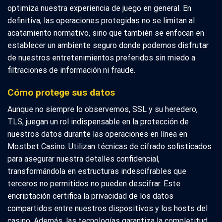
optimiza nuestra experiencia de juego en general. En
definitiva, las operaciones protegidas no se limitan al
acatamiento normativo, sino que también se enfocan en
establecer un ambiente seguro donde podemos disfrutar
de nuestros entretenimientos preferidos sin miedo a
filtraciones de información ni fraude.
Cómo protege sus datos
Aunque no siempre lo observemos, SSL y su heredero,
TLS, juegan un rol indispensable en la protección de
nuestros datos durante las operaciones en línea en
Mostbet Casino. Utilizan técnicas de cifrado sofisticados
para asegurar nuestra detalles confidencial,
transformándola en estructuras indescifrables que
terceros no permitidos no pueden descifrar. Este
encriptación certifica la privacidad de los datos
compartidos entre nuestros dispositivos y los hosts del
casino. Además, las tecnologías garantiza la completitud