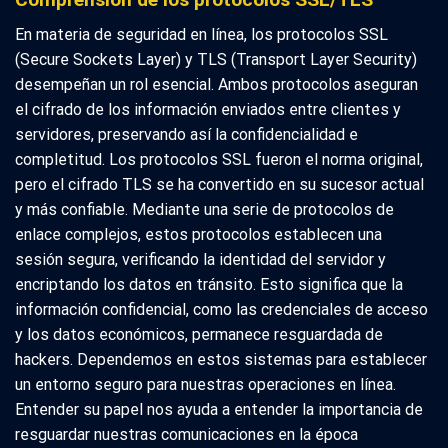
En materia de seguridad en línea, los protocolos SSL
(Secure Sockets Layer) y TLS (Transport Layer Security)
desempeñan un rol esencial. Ambos protocolos aseguran
el cifrado de los información enviados entre clientes y
servidores, preservando así la confidencialidad e
completitud. Los protocolos SSL fueron el norma original,
pero el cifrado TLS se ha convertido en su sucesor actual
y más confiable. Mediante una serie de protocolos de
enlace complejos, estos protocolos establecen una
sesión segura, verificando la identidad del servidor y
encriptando los datos en tránsito. Esto significa que la
información confidencial, como las credenciales de acceso
y los datos económicos, permanece resguardada de
hackers. Dependemos en estos sistemas para establecer
un entorno seguro para nuestras operaciones en línea.
Entender su papel nos ayuda a entender la importancia de
resguardar nuestras comunicaciones en la época