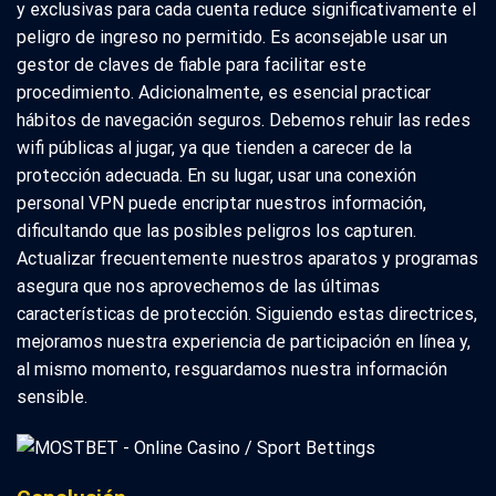
y exclusivas para cada cuenta reduce significativamente el
peligro de ingreso no permitido. Es aconsejable usar un
gestor de claves de fiable para facilitar este
procedimiento. Adicionalmente, es esencial practicar
hábitos de navegación seguros. Debemos rehuir las redes
wifi públicas al jugar, ya que tienden a carecer de la
protección adecuada. En su lugar, usar una conexión
personal VPN puede encriptar nuestros información,
dificultando que las posibles peligros los capturen.
Actualizar frecuentemente nuestros aparatos y programas
asegura que nos aprovechemos de las últimas
características de protección. Siguiendo estas directrices,
mejoramos nuestra experiencia de participación en línea y,
al mismo momento, resguardamos nuestra información
sensible.