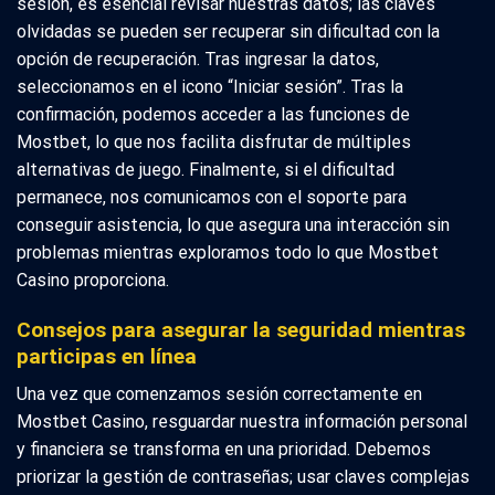
sesión, es esencial revisar nuestras datos; las claves
olvidadas se pueden ser recuperar sin dificultad con la
opción de recuperación. Tras ingresar la datos,
seleccionamos en el icono “Iniciar sesión”. Tras la
confirmación, podemos acceder a las funciones de
Mostbet, lo que nos facilita disfrutar de múltiples
alternativas de juego. Finalmente, si el dificultad
permanece, nos comunicamos con el soporte para
conseguir asistencia, lo que asegura una interacción sin
problemas mientras exploramos todo lo que Mostbet
Casino proporciona.
Consejos para asegurar la seguridad mientras
participas en línea
Una vez que comenzamos sesión correctamente en
Mostbet Casino, resguardar nuestra información personal
y financiera se transforma en una prioridad. Debemos
priorizar la gestión de contraseñas; usar claves complejas