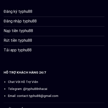
Đăng ký typhu88
Đăng nhập typhu88
Nạp tiền typhu88
Rút tiền typhu88
Tải app typhu88
HỖ TRỢ KHÁCH HÀNG 24/7
Chat Với Hỗ Trợ Viên
Telegram: @typhu88nhacai
Email:
contact.typhu88@gmail.com