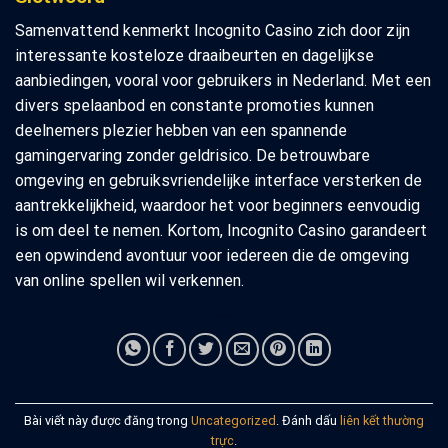
Samenvattend kenmerkt Incognito Casino zich door zijn
interessante kosteloze draaibeurten en dagelijkse
aanbiedingen, vooral voor gebruikers in Nederland. Met een
divers spelaanbod en constante promoties kunnen
deelnemers plezier hebben van een spannende
gamingervaring zonder geldrisico. De betrouwbare
omgeving en gebruiksvriendelijke interface versterken de
aantrekkelijkheid, waardoor het voor beginners eenvoudig
is om deel te nemen. Kortom, Incognito Casino garandeert
een opwindend avontuur voor iedereen die de omgeving
van online spellen wil verkennen.
Bài viết này được đăng trong
Uncategorized
. Đánh dấu
liên kết thường
trực
.