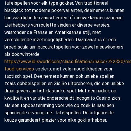
tafelspellen voor elk type gokker. Van traditioneel
blackjack tot moderne pokervarianten, deelnemers kunnen
hun vaardigheden aanscherpen of nieuwe kansen aangaan.
Liefhebbers van roulette vinden er diverse versies,
waaronder de Franse en Amerikaanse stijl, met
verschillende inzetmogelijkheden. Daarnaast is er een
breed scala aan baccaratspellen voor zowel nieuwkomers
als doorwinterde
https://www.ibisworld.com/classifications/naics/722330/mo
food-services
spelers, met vele mogelijkheden voor
tactisch spel. Deelnemers kunnen ook unieke spellen
zoals dobbelspellen en Sic Bo uitproberen, die een unieke
draai geven aan het klassieke spel. Met een nadruk op
kwaliteit en variatie onderscheidt Incognito Casino zich
als een topbestemming voor wie op zoek is naar een
spannende ervaring met tafelspellen. De uitgebreide
keuze garandeert plezier voor elke gokliefhebber.