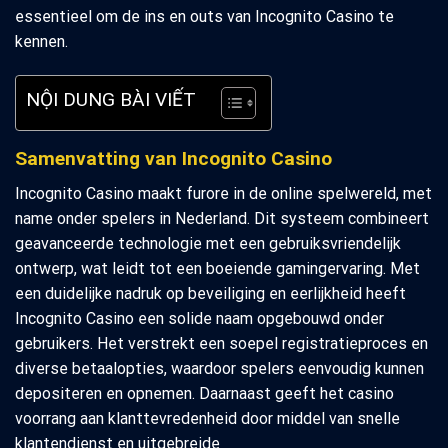
essentieel om de ins en outs van Incognito Casino te
kennen.
NỘI DUNG BÀI VIẾT
Samenvatting van Incognito Casino
Incognito Casino maakt furore in de online spelwereld, met
name onder spelers in Nederland. Dit systeem combineert
geavanceerde technologie met een gebruiksvriendelijk
ontwerp, wat leidt tot een boeiende gamingervaring. Met
een duidelijke nadruk op beveiliging en eerlijkheid heeft
Incognito Casino een solide naam opgebouwd onder
gebruikers. Het verstrekt een soepel registratieproces en
diverse betaalopties, waardoor spelers eenvoudig kunnen
depositeren en opnemen. Daarnaast geeft het casino
voorrang aan klanttevredenheid door middel van snelle
klantendienst en uitgebreide