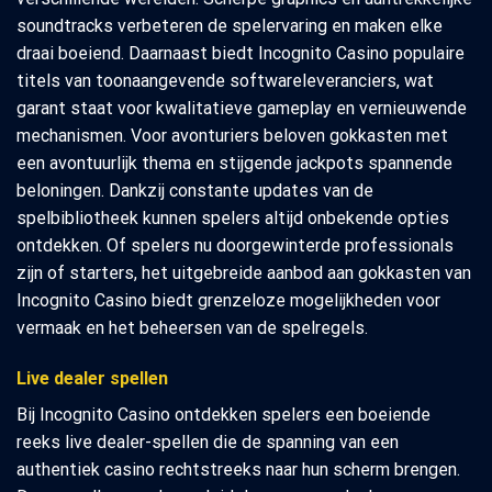
soundtracks verbeteren de spelervaring en maken elke
draai boeiend. Daarnaast biedt Incognito Casino populaire
titels van toonaangevende softwareleveranciers, wat
garant staat voor kwalitatieve gameplay en vernieuwende
mechanismen. Voor avonturiers beloven gokkasten met
een avontuurlijk thema en stijgende jackpots spannende
beloningen. Dankzij constante updates van de
spelbibliotheek kunnen spelers altijd onbekende opties
ontdekken. Of spelers nu doorgewinterde professionals
zijn of starters, het uitgebreide aanbod aan gokkasten van
Incognito Casino biedt grenzeloze mogelijkheden voor
vermaak en het beheersen van de spelregels.
Live dealer spellen
Bij Incognito Casino ontdekken spelers een boeiende
reeks live dealer-spellen die de spanning van een
authentiek casino rechtstreeks naar hun scherm brengen.