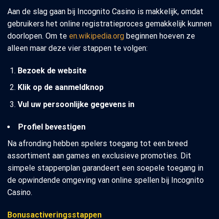
Aan de slag gaan bij Incognito Casino is makkelijk, omdat
gebruikers het online registratieproces gemakkelijk kunnen
doorlopen. Om te
en.wikipedia.org
beginnen hoeven ze
alleen maar deze vier stappen te volgen:
Bezoek de website
Klik op de aanmeldknop
Vul uw persoonlijke gegevens in
Profiel bevestigen
Na afronding hebben spelers toegang tot een breed
assortiment aan games en exclusieve promoties. Dit
simpele stappenplan garandeert een soepele toegang in
de opwindende omgeving van online spellen bij Incognito
Casino.
Bonusactiveringsstappen