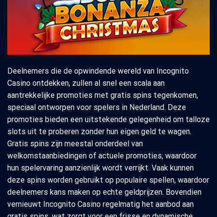
Deelnemers die de opwindende wereld van Incognito
Casino ontdekken, zullen al snel een scala aan
aantrekkelijke promoties met gratis spins tegenkomen,
speciaal ontworpen voor spelers in Nederland. Deze
promoties bieden een uitstekende gelegenheid om talloze
slots uit te proberen zonder hun eigen geld te wagen.
Gratis spins zijn meestal onderdeel van
welkomstaanbiedingen of actuele promoties, waardoor
hun spelervaring aanzienlijk wordt verrijkt. Vaak kunnen
deze spins worden gebruikt op populaire spellen, waardoor
deelnemers kans maken op echte geldprijzen. Bovendien
vernieuwt Incognito Casino regelmatig het aanbod aan
gratis spins, wat zorgt voor een frisse en dynamische