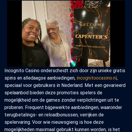
Incognito Casino onderscheidt zich door zijn unieke gratis
spins en alledaagse aanbiedingen,
incognitoocasino.nl
,
speciaal voor gebruikers in Nederland. Met een gevarieerd
spelaanbod bieden deze promoties spelers de
mogelijkheid om de games zonder verplichtingen uit te
proberen. Frequent bijgewerkte aanbiedingen, waaronder
terugbetalings- en reloadbonussen, verrijken de
spelervaring. Voor wie nieuwsgierig is hoe deze
mogelijkheden maximaal gebruikt kunnen worden, is het