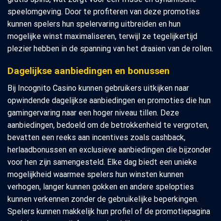
speelomgeving. Door te profiteren van deze promoties
kunnen spelers hun spelervaring uitbreiden en hun
mogelijke winst maximaliseren, terwijl ze tegelijkertijd
plezier hebben in de spanning van het draaien van de rollen.
Dagelijkse aanbiedingen en bonussen
Bij Incognito Casino kunnen gebruikers uitkijken naar
opwindende dagelijkse aanbiedingen en promoties die hun
gamingervaring naar een hoger niveau tillen. Deze
aanbiedingen, bedoeld om de betrokkenheid te vergroten,
bevatten een reeks aan incentives zoals cashback,
herlaadbonussen en exclusieve aanbiedingen die bijzonder
voor hen zijn samengesteld. Elke dag biedt een unieke
mogelijkheid waarmee spelers hun winsten kunnen
verhogen, langer kunnen gokken en andere spelopties
kunnen verkennen zonder de gebruikelijke beperkingen.
Spelers kunnen makkelijk hun profiel of de promotiepagina