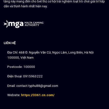
tảng này mang đến cho bet thủ cơ hội trải nghiệm loạt trò chơi giải trí hấp
dẫn và thịnh hành nhất hiện nay.
LIÊN HỆ
Địa Chỉ: 468 Đ. Nguyễn Văn Cừ, Ngọc Lâm, Long Biên, Hà Nội
100000, Việt Nam
Postcode: 100000
Điện thoại: 0915963222
Email:
contact.typhu88@gmail.com
Website:
https://3361.cn.com/
Đối tác chiến lượt:
sx88
lv88
dh88
92lottery