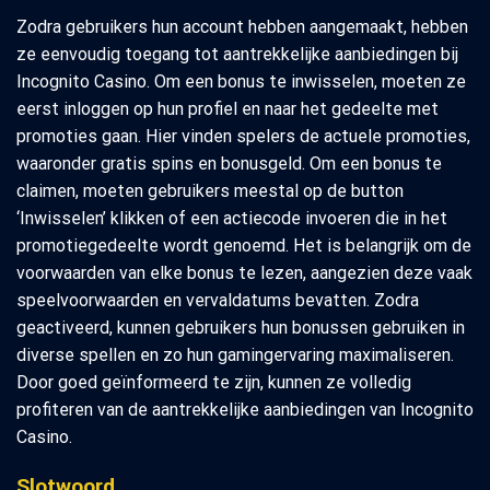
Zodra gebruikers hun account hebben aangemaakt, hebben
ze eenvoudig toegang tot aantrekkelijke aanbiedingen bij
Incognito Casino. Om een bonus te inwisselen, moeten ze
eerst inloggen op hun profiel en naar het gedeelte met
promoties gaan. Hier vinden spelers de actuele promoties,
waaronder gratis spins en bonusgeld. Om een bonus te
claimen, moeten gebruikers meestal op de button
‘Inwisselen’ klikken of een actiecode invoeren die in het
promotiegedeelte wordt genoemd. Het is belangrijk om de
voorwaarden van elke bonus te lezen, aangezien deze vaak
speelvoorwaarden en vervaldatums bevatten. Zodra
geactiveerd, kunnen gebruikers hun bonussen gebruiken in
diverse spellen en zo hun gamingervaring maximaliseren.
Door goed geïnformeerd te zijn, kunnen ze volledig
profiteren van de aantrekkelijke aanbiedingen van Incognito
Casino.
Slotwoord