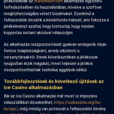
játékosoknak az
crunchbase.com
alkalmazás egyszerű
felfedezésében és használatában, növelve a szoftver
megbízhatóságába vetett bizalmukat. Ezenkívül a
felhasználók dicsérik a késleltetés hiányát, ami fokozza a
játékélményt azáltal, hogy biztosítja, hogy minden
koppintás instant akcióval válaszoljon.
Az alkalmazás reszponzivitását gyakran emlegetik olyan
fontos tulajdonságként, amely elkülöníti a
versenytársaktól. Ennek következtében a játékosok
nyugodtan érzik magukat, mivel teljesen a játékra
összpontosíthatnak technikai aggályok nélkül.
Továbbfejlesztések és következő újítások az
Ice Casino alkalmazásban
Bár az Ice Casino alkalmazás már most is impozáns
válaszidőkkel dicsekedhet,
https://icekaszino.org/hu-
hu/app/
, még mindig van potenciál a felhasználói élmény