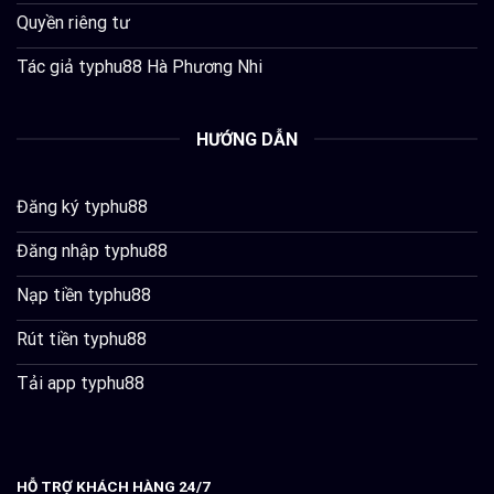
Quyền riêng tư
Tác giả typhu88 Hà Phương Nhi
HƯỚNG DẪN
Đăng ký typhu88
Đăng nhập typhu88
Nạp tiền typhu88
Rút tiền typhu88
Tải app typhu88
HỖ TRỢ KHÁCH HÀNG 24/7