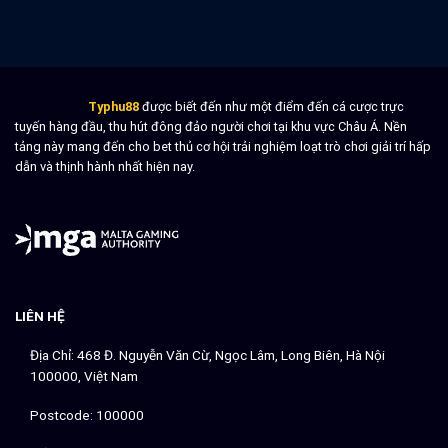
of
casino
success
Strategies
for
smarter
Typhu88
được biết đến như một điểm đến cá cược trực
gameplay
tuyến hàng đầu, thu hút đông đảo người chơi tại khu vực Châu Á. Nền
tảng này mang đến cho bet thủ cơ hội trải nghiệm loạt trò chơi giải trí hấp
dẫn và thịnh hành nhất hiện nay.
LIÊN HỆ
Địa Chỉ: 468 Đ. Nguyễn Văn Cừ, Ngọc Lâm, Long Biên, Hà Nội
100000, Việt Nam
Postcode: 100000