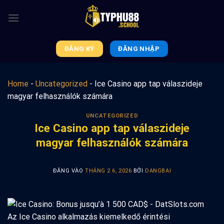
Bỏ
qua
nội
dung
ĐĂNG KÝ
ĐĂNG NHẬP
Home
-
Uncategorized
-
Ice Casino app tap válaszideje
magyar felhasználók számára
UNCATEGORIZED
Ice Casino app tap válaszideje
magyar felhasználók számára
ĐĂNG VÀO
THÁNG 2 6, 2026
BỞI
DANGBAI
Az Ice Casino alkalmazás kiemelkedő érintési