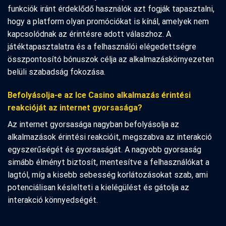
funkciók iránt érdeklődő használók azt fogják tapasztalni,
hogy a platform olyan promóciókat is kínál, amelyek nem
kapcsolódnak az érintésre adott válaszhoz. A
játéktapasztalatra és a felhasználói elégedettségre
összpontosító bónuszok célja az alkalmazáskörnyezeten
belüli szabadság fokozása.
Befolyásolja-e az Ice Casino alkalmazás érintési
reakcióját az internet gyorsasága?
Az internet gyorsasága nagyban befolyásolja az
alkalmazások érintési reakcióit, megszabva az interakció
egyszerűségét és gyorsaságát. A nagyobb gyorsaság
simább élményt biztosít, mentesítve a felhasználókat a
lagtól, míg a kisebb sebesség korlátozásokat szab, ami
potenciálisan késlelteti a kielégülést és gátolja az
interakció könnyedségét.