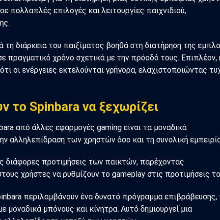
ε πολλαπλές επιλογές και λειτουργίες παιχνιδιού,
ης.
τη διάρκεια του παιξίματος βοηθά στη διατήρηση της εμπλο
ε πραγματικό χρόνο σχετικά με την πρόοδό τους. Επιπλέον, 
τι οι ενέργειες εκτελούνται γρήγορα, ελαχιστοποιώντας τυ
ν το Spinbara να ξεχωρίζει
bara από άλλες εφαρμογές gaming είναι τα μοναδικά
ην αλληλεπίδραση των χρηστών όσο και τη συνολική εμπειρία
ις διάφορες προτιμήσεις των παικτών, παρέχοντας
τους χρήστες να ρυθμίζουν το gameplay στις προτιμήσεις το
inbara περιλαμβάνουν ένα δυνατό πρόγραμμα επιβράβευσης, 
ε μοναδικά μπόνους και κίνητρα. Αυτό δημιουργεί μια