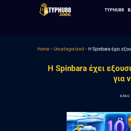
Bỏ
TYPHU88
B
qua
nội
dung
Home
-
Uncategorized
-
Η Spinbara έχει εξο
Η Spinbara έχει εξουσ
για 
ĐĂNG