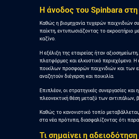
Η άνοδος του Spinbara στ
Καθώς η βιομηχανία τυχερών παιχνιδιών συν
παίκτη, εντυπωσιάζοντας το ακροατήριο με
καζίνο.
Η εξέλιξη της εταιρείας ήταν αξιοσημείωτη
πλατφόρμες και ελκυστικό περιεχόμενο. Η 
ποικίλων προσφορών παιχνιδιών και των ε
αναζητούν διέγερση και ποικιλία.
Επιπλέον, οι στρατηγικές συνεργασίες και 
πλεονεκτική θέση μεταξύ των αντιπάλων, 
Καθώς το κανονιστικό τοπίο μεταβάλλεται, 
στα νέα πρότυπα, διασφαλίζοντας ότι παραμ
Τι σημαίνει η αδειοδότηση