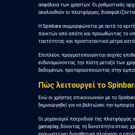
ασφάλεια των χρηστών. Οι ρυθμιστικές αρχ
ακολουθούν οι πλατφόρμες, διασφαλίζοντας 
Η Spinbara συμμορφώνεται με αυτά τα κριτ
παικτών από απάτη και προωθώντας το υπε
ταυτότητας και προστατευτικά μέτρα κατά 
Επιπλέον, πραγματοποιούνται συχνές επιθεω
ενδυναμώνοντας την πίστη μεταξύ των χρη
δεδομένων, προτεραιοποιώντας στην εμπι
Πώς λειτουργεί το Spinbar
Ενώ οι χρήστες επικοινωνούν με το Spinba
δημιουργηθεί για να βελτιώσει την εμπειρία
Οι μηχανισμοί παιχνιδιού της πλατφόρμας 
gameplay, δίνοντας τη δυνατότητα στους χ
ενσωματώνει διαισθητική πλοήγηση, η οποία 