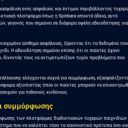
διασφάλιση ενός ασφαλούς και έντιμου περιβάλλοντος τυχερ
δικτυακή πλατφόρμα όπως η Spinbara αποκτά άδεια, αυτό
ν, γεγονός που σημαίνει σε διάφορα οφέλη αδειοδότησης για
νισχυμένο αίσθημα ασφάλειας, ξέροντας ότι τα δεδομένα του
χνίδι. Η αδειοδότηση σημαίνει επίσης ότι οι παίκτες έχουν
, δίνοντάς τους να αντιμετωπίζουν τυχόν προβλήματα που
ετάλλευσης ελέγχονται συχνά για συμμόρφωση, εξασφαλίζοντ
μόσφαιρα αξιοπιστίας όπου οι παίκτες μπορούν να επικεντρω
ησυχούν για πιθανούς κινδύνους.
αι συμμόρφωσης
όρφωσης των πλατφόρμες διαδικτυακών τυχερών παιχνιδιών
ύστημα που να καλύπτει τόσο τα κανονιστικά πρότυπα όσο και