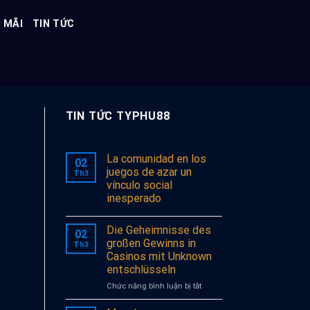
 MÃI
TIN TỨC
TIN TỨC TYPHU88
La comunidad en los
02
juegos de azar un
Th3
vínculo social
inesperado
Die Geheimnisse des
02
großen Gewinns in
Th3
Casinos mit Unknown
entschlüsseln
ở
Chức năng bình luận bị tắt
Die
Geheimnisse