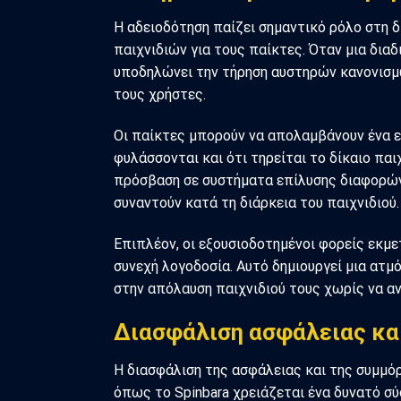
Η αδειοδότηση παίζει σημαντικό ρόλο στη 
παιχνιδιών για τους παίκτες. Όταν μια δια
υποδηλώνει την τήρηση αυστηρών κανονισμώ
τους χρήστες.
Οι παίκτες μπορούν να απολαμβάνουν ένα ε
φυλάσσονται και ότι τηρείται το δίκαιο παι
πρόσβαση σε συστήματα επίλυσης διαφορών
συναντούν κατά τη διάρκεια του παιχνιδιού.
Επιπλέον, οι εξουσιοδοτημένοι φορείς εκμ
συνεχή λογοδοσία. Αυτό δημιουργεί μια ατ
στην απόλαυση παιχνιδιού τους χωρίς να αν
Διασφάλιση ασφάλειας κ
Η διασφάλιση της ασφάλειας και της συμμ
όπως το Spinbara χρειάζεται ένα δυνατό σ