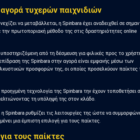
η αγορά τυχερών παιχνιδιών
εχίζει να μεταβάλλεται, η Spinbara έχει αναδειχθεί σε σημαν
 την πρωτοποριακή μέθοδο της στις δραστηριότητες online
, υποστηριζόμενη από τη δέσμευση για φιλικές προς το χρήστ
επίδραση της Spinbara στην αγορά είναι εμφανής μέσω των
λκυστικών προσφορών της, οι οποίες προσελκύουν παίκτες
η προηγμένη τεχνολογία της Spinbara την έχουν τοποθετήσει 
βελτιώνοντας τη υπόληψή της στον κλάδο.
η Spinbara ρυθμίζει τις λειτουργίες της ώστε να συμμορφών
ένει μια έμπιστη επιλογή για τους παίκτες.
 για τους παίκτες