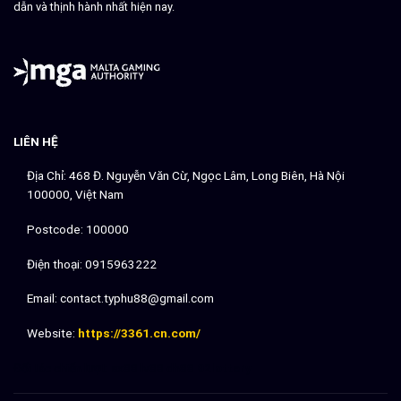
dẫn và thịnh hành nhất hiện nay.
LIÊN HỆ
Địa Chỉ: 468 Đ. Nguyễn Văn Cừ, Ngọc Lâm, Long Biên, Hà Nội
100000, Việt Nam
Postcode: 100000
Điện thoại: 0915963222
Email:
contact.typhu88@gmail.com
Website:
https://3361.cn.com/
Đối tác chiến lượt:
sx88
lv88
dh88
92lottery