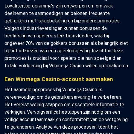
Loyaliteitsprogramma’s zijn ontworpen om om vaak
deelnemen te aanmoedigen en belonen frequente
gebruikers met terugbetaling en bijzondere promoties.
Volgens industrieverslagen kunnen bonussen de
beslissing van spelers sterk beïnvloeden, waarbij
ongeveer 70% van de gokkers bonussen als belangrijk ziet
bij het uitkiezen van een speelomgeving. Inzicht in deze
promoties is cruciaal voor spelers die hun speelgeld en
totale voldoening bij Winmega Casino willen optimaliseren.
Een Winmega Casino-account aanmaken
Het aanmeldingsproces bij Winmega Casino is
vereenvoudigd om de gebruikerservaring te verbeteren.
Het vereist weinig stappen om essentiële informatie te
verkrijgen. Vervolgverificatiestappen zijn nodig om een
veilige accountaanmaak en conformiteit van de wetgeving
te garanderen. Analyse van deze processen toont het