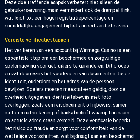
Deze doeltreffende aanpak verbetert niet alleen de
gebruikerservaring, maar vermindert ook de drempel flink,
wat leidt tot een hoger registratiepercentage en
onmiddellijke engagement bij het aanbod van het casino.
Vereiste verificatiestappen
Het verifiëren van een account bij Winmega Casino is een
essentiële stap om een beschermde en zorgvuldige
spelomgeving voor gebruikers te garanderen. Dit proces
omvat doorgaans het voorleggen van documenten die de
identiteit, ouderdom en het adres van de persoon
bewijzen. Spelers moeten meestal een geldig, door de
overheid uitgegeven identiteitsbewijs met foto
overleggen, zoals een reisdocument of rijbewijs, samen
met een nutsrekening of bankafschrift waarop hun naam
en actuele adres staan vermeld. Deze verificatie beperkt
het risico op fraude en zorgt voor conformiteit van de
wettelijke voorschriften, wat bijdraagt aan een beschermd