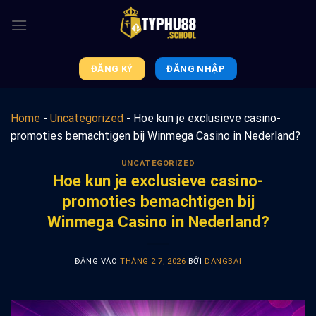
Bỏ
qua
nội
dung
ĐĂNG KÝ
ĐĂNG NHẬP
Home
-
Uncategorized
-
Hoe kun je exclusieve casino-
promoties bemachtigen bij Winmega Casino in Nederland?
UNCATEGORIZED
Hoe kun je exclusieve casino-
promoties bemachtigen bij
Winmega Casino in Nederland?
ĐĂNG VÀO
THÁNG 2 7, 2026
BỞI
DANGBAI