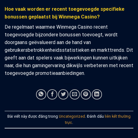
Hoe vaak worden er recent toegevoegde specifieke
bonussen geplaatst bij Winmega Casino?
De regelmaat waarmee Winmega Casino recent
toegevoegde bijzondere bonussen toevoegt, wordt
doorgaans geëvalueerd aan de hand van
gebruikersbetrokkenheidsstatistieken en markttrends. Dit
geeft aan dat spelers vaak bijwerkingen kunnen uitkijken
naar, die hun gamingervaring dikwijls verbeteren met recent
toegevoegde promotieaanbiedingen.
Bài viết này được đăng trong
Uncategorized
. Đánh dấu
liên kết thường
trực
.