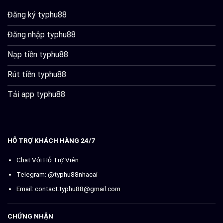
Đăng ký typhu88
Đăng nhập typhu88
Nạp tiền typhu88
Rút tiền typhu88
Tải app typhu88
HỖ TRỢ KHÁCH HÀNG 24/7
Chat Với Hỗ Trợ Viên
Telegram: @typhu88nhacai
Email:
contact.typhu88@gmail.com
CHỨNG NHẬN