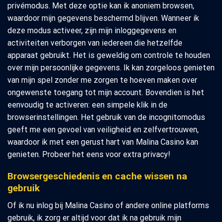
privémodus. Met deze optie kan ik anoniem browsen,
waardoor mijn gegevens beschermd blijven. Wanneer ik
deze modus activeer, zijn mijn inloggegevens en
activiteiten verborgen van iedereen die hetzelfde
apparaat gebruikt. Het is geweldig om controle te houden
over mijn persoonlijke gegevens. Ik kan zorgeloos genieten
van mijn spel zonder me zorgen te hoeven maken over
ongewenste toegang tot mijn account. Bovendien is het
eenvoudig te activeren: een simpele klik in de
browserinstellingen. Het gebruik van de incognitomodus
geeft me een gevoel van veiligheid en zelfvertrouwen,
waardoor ik met een gerust hart van Malina Casino kan
genieten. Probeer het eens voor extra privacy!
Browsergeschiedenis en cache wissen na
gebruik
Of ik nu inlog bij Malina Casino of andere online platforms
gebruik, ik zorg er altijd voor dat ik na gebruik mijn