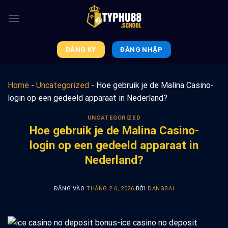
Bỏ
qua
nội
dung
ĐĂNG KÝ
ĐĂNG NHẬP
Home
-
Uncategorized
-
Hoe gebruik je de Malina Casino-
login op een gedeeld apparaat in Nederland?
UNCATEGORIZED
Hoe gebruik je de Malina Casino-
login op een gedeeld apparaat in
Nederland?
ĐĂNG VÀO
THÁNG 2 6, 2026
BỞI
DANGBAI