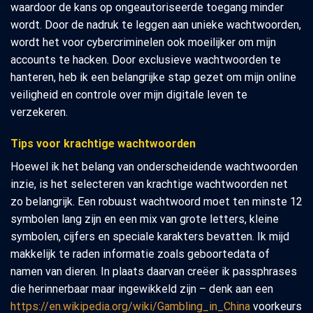
waardoor de kans op ongeautoriseerde toegang minder
wordt. Door de nadruk te leggen aan unieke wachtwoorden,
wordt het voor cybercriminelen ook moeilijker om mijn
accounts te hacken. Door exclusieve wachtwoorden te
hanteren, heb ik een belangrijke stap gezet om mijn online
veiligheid en controle over mijn digitale leven te
verzekeren.
Tips voor krachtige wachtwoorden
Hoewel ik het belang van onderscheidende wachtwoorden
inzie, is het selecteren van krachtige wachtwoorden net
zo belangrijk. Een robuust wachtwoord moet ten minste 12
symbolen lang zijn en een mix van grote letters, kleine
symbolen, cijfers en speciale karakters bevatten. Ik mijd
makkelijk te raden informatie zoals geboortedata of
namen van dieren. In plaats daarvan creëer ik passphrases
die herinnerbaar maar ingewikkeld zijn – denk aan een
https://en.wikipedia.org/wiki/Gambling_in_China
voorkeurs