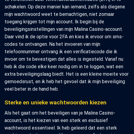
schakelen. Op deze manier kan iemand, zelfs als diegene
mijn wachtwoord weet te bemachtigen, niet zomaar
toegang krijgen tot mijn account. Ik begin bij de
beveiligingsinstellingen van mijn Malina Casino-account.
Daar vind ik de optie voor 2FA en kies ik ervoor om sms-
codes te ontvangen. Na het invoeren van mijn
telefoonnummer ontvang ik een verificatiecode die ik
invoer om te bevestigen dat alles is ingesteld. Vanaf nu
heb ik die code elke keer nodig om in te loggen, wat een
extra beveiligingslaag biedt. Het is een kleine moeite voor
gemoedsrust, en ik heb het gevoel dat ik mijn beveiliging
veel beter in de hand heb.
Sterke en unieke wachtwoorden kiezen
Als het gaat om het beveiligen van je Malina Casino-
account, is het kiezen van een sterk en exclusief
wachtwoord essentieel. Ik heb geleerd dat een sterk