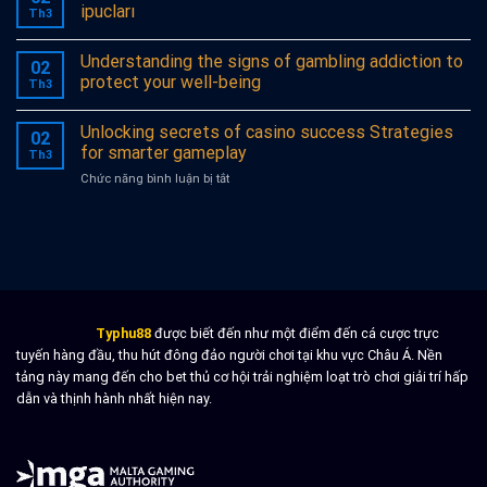
des
ipucları
Th3
großen
Gewinns
Understanding the signs of gambling addiction to
in
02
Casinos
protect your well-being
Th3
mit
Unknown
Unlocking secrets of casino success Strategies
entschlüsseln
02
for smarter gameplay
Th3
ở
Chức năng bình luận bị tắt
Unlocking
secrets
of
casino
success
Strategies
for
smarter
Typhu88
được biết đến như một điểm đến cá cược trực
gameplay
tuyến hàng đầu, thu hút đông đảo người chơi tại khu vực Châu Á. Nền
tảng này mang đến cho bet thủ cơ hội trải nghiệm loạt trò chơi giải trí hấp
dẫn và thịnh hành nhất hiện nay.