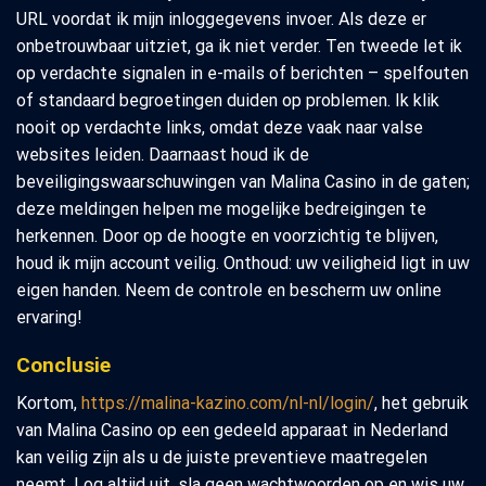
URL voordat ik mijn inloggegevens invoer. Als deze er
onbetrouwbaar uitziet, ga ik niet verder. Ten tweede let ik
op verdachte signalen in e-mails of berichten – spelfouten
of standaard begroetingen duiden op problemen. Ik klik
nooit op verdachte links, omdat deze vaak naar valse
websites leiden. Daarnaast houd ik de
beveiligingswaarschuwingen van Malina Casino in de gaten;
deze meldingen helpen me mogelijke bedreigingen te
herkennen. Door op de hoogte en voorzichtig te blijven,
houd ik mijn account veilig. Onthoud: uw veiligheid ligt in uw
eigen handen. Neem de controle en bescherm uw online
ervaring!
Conclusie
Kortom,
https://malina-kazino.com/nl-nl/login/
, het gebruik
van Malina Casino op een gedeeld apparaat in Nederland
kan veilig zijn als u de juiste preventieve maatregelen
neemt. Log altijd uit, sla geen wachtwoorden op en wis uw