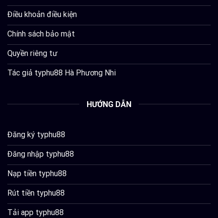
Điều khoản điều kiện
Chính sách bảo mật
Quyền riêng tư
Tác giả typhu88 Hà Phương Nhi
HƯỚNG DẪN
Đăng ký typhu88
Đăng nhập typhu88
Nạp tiền typhu88
Rút tiền typhu88
Tải app typhu88