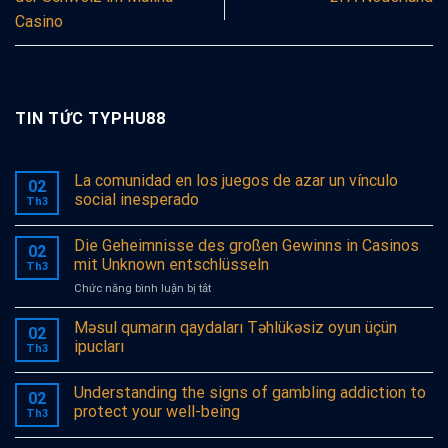
Casino
TIN TỨC TYPHU88
La comunidad en los juegos de azar un vínculo
02
social inesperado
Th3
Die Geheimnisse des großen Gewinns in Casinos
02
mit Unknown entschlüsseln
Th3
ở
Chức năng bình luận bị tắt
Die
Geheimnisse
Məsul qumarın qaydaları Təhlükəsiz oyun üçün
02
des
ipucları
Th3
großen
Gewinns
Understanding the signs of gambling addiction to
in
02
Casinos
protect your well-being
Th3
mit
Unknown