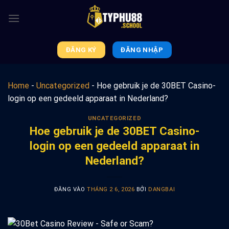
Bỏ
qua
nội
dung
ĐĂNG KÝ
ĐĂNG NHẬP
Home
-
Uncategorized
-
Hoe gebruik je de 30BET Casino-
login op een gedeeld apparaat in Nederland?
UNCATEGORIZED
Hoe gebruik je de 30BET Casino-
login op een gedeeld apparaat in
Nederland?
ĐĂNG VÀO
THÁNG 2 6, 2026
BỞI
DANGBAI