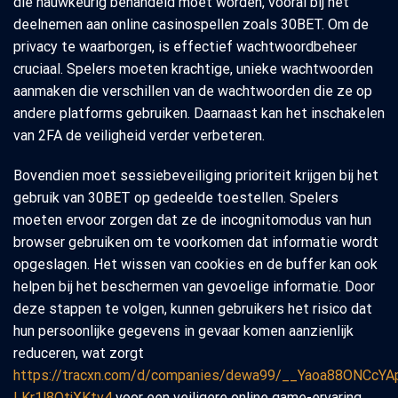
die nauwkeurig behandeld moet worden, vooral bij het
deelnemen aan online casinospellen zoals 30BET. Om de
privacy te waarborgen, is effectief wachtwoordbeheer
cruciaal. Spelers moeten krachtige, unieke wachtwoorden
aanmaken die verschillen van de wachtwoorden die ze op
andere platforms gebruiken. Daarnaast kan het inschakelen
van 2FA de veiligheid verder verbeteren.
Bovendien moet sessiebeveiliging prioriteit krijgen bij het
gebruik van 30BET op gedeelde toestellen. Spelers
moeten ervoor zorgen dat ze de incognitomodus van hun
browser gebruiken om te voorkomen dat informatie wordt
opgeslagen. Het wissen van cookies en de buffer kan ook
helpen bij het beschermen van gevoelige informatie. Door
deze stappen te volgen, kunnen gebruikers het risico dat
hun persoonlijke gegevens in gevaar komen aanzienlijk
reduceren, wat zorgt
https://tracxn.com/d/companies/dewa99/__Yaoa88ONC
LKr1l8OtjXKtv4
voor een veiligere online game-ervaring.