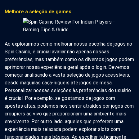
Melhore a seleção de games
Ao explorarmos como melhorar nossa escolha de jogos no
Spin Casino, é crucial avaliar não apenas nossas
preferências, mas também como os diversos jogos podem
aprimorar nossa experiência geral após o login. Devemos
começar analisando a vasta seleção de jogos acessíveis,
desde máquinas caça-níqueis até jogos de mesa.
Personalizar nossas seleções às preferências do usuário
é crucial. Por exemplo, se gostamos de jogos com
apostas altas, podemos nos sentir atraídos por jogos com
croupiers ao vivo que proporcionam uma ambiente mais
envolvente. Por outro lado, aqueles que preferem uma
experiência mais relaxada podem explorar slots com
funcionalidades mais básicas. Ao escolher taticamente