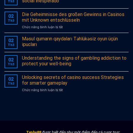
social inesperado
Th3
Die Geheimnisse des großen Gewinns in Casinos
02
mit Unknown entschlüsseln
Th3
ở
Chức năng bình luận bị tắt
Die
Geheimnisse
Məsul qumarın qaydaları Təhlükəsiz oyun üçün
02
des
ipucları
Th3
großen
Gewinns
Understanding the signs of gambling addiction to
in
02
Casinos
protect your well-being
Th3
mit
Unknown
Unlocking secrets of casino success Strategies
entschlüsseln
02
for smarter gameplay
Th3
ở
Chức năng bình luận bị tắt
Unlocking
secrets
of
casino
success
Strategies
for
smarter
Typhu88
được biết đến như một điểm đến cá cược trực