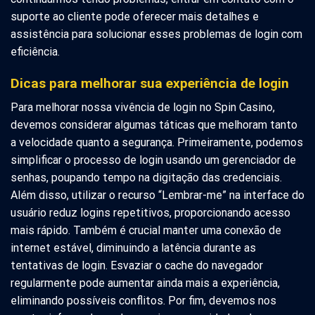
suporte ao cliente pode oferecer mais detalhes e
assistência para solucionar esses problemas de login com
eficiência.
Dicas para melhorar sua experiência de login
Para melhorar nossa vivência de login no Spin Casino,
devemos considerar algumas táticas que melhoram tanto
a velocidade quanto a segurança. Primeiramente, podemos
simplificar o processo de login usando um gerenciador de
senhas, poupando tempo na digitação das credenciais.
Além disso, utilizar o recurso “Lembrar-me” na interface do
usuário reduz logins repetitivos, proporcionando acesso
mais rápido. Também é crucial manter uma conexão de
internet estável, diminuindo a latência durante as
tentativas de login. Esvaziar o cache do navegador
regularmente pode aumentar ainda mais a experiência,
eliminando possíveis conflitos. Por fim, devemos nos