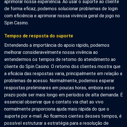
aprimorar nossa experiência. Ao usar o suporte ao cliente
de forma eficaz, podemos solucionar problemas de login
com eficiência e aprimorar nossa vivência geral de jogo no
Spin Casino.
Tempos de resposta do suporte
Entendendo a importância do apoio rápido, podemos
melhorar consideravelmente nossa vivência ao
entendermos os tempos de retorno do atendimento ao
cliente do Spin Casino. O retorno dos clientes mostra que
a eficácia das respostas varia, principalmente em relação a
problemas de acesso. Normalmente, podemos esperar
respostas preliminares em poucas horas, embora esse
prazo pode ser mais longo em períodos de alta demanda. É
essencial observar que o contato via chat ao vivo
normalmente proporciona ajuda mais rápida do que o
suporte por e-mail. Ao ficarmos cientes desses tempos, é
possível estruturar a estratégia para a resolução de