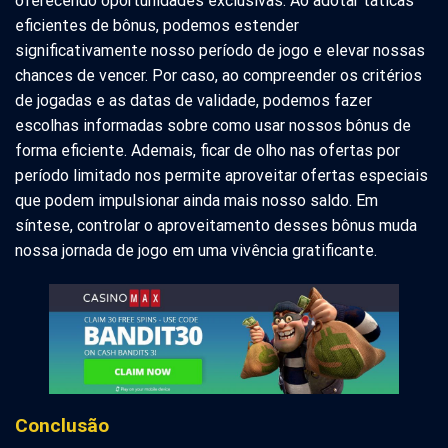
oferecendo oportunidades exclusivas. Ao adotar táticas
eficientes de bônus, podemos estender
significativamente nosso período de jogo e elevar nossas
chances de vencer. Por caso, ao compreender os critérios
de jogadas e as datas de validade, podemos fazer
escolhas informadas sobre como usar nossos bônus de
forma eficiente. Ademais, ficar de olho nas ofertas por
período limitado nos permite aproveitar ofertas especiais
que podem impulsionar ainda mais nosso saldo. Em
síntese, controlar o aproveitamento desses bônus muda
nossa jornada de jogo em uma vivência gratificante.
Conclusão