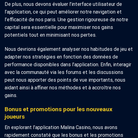
De plus, nous devons évaluer l’interface utilisateur de
l’application, ce qui peut améliorer notre navigation et
l’efficacité de nos paris. Une gestion rigoureuse de notre
capital sera essentielle pour maximiser nos gains
potentiels tout en minimisant nos pertes.
Nous devrions également analyser nos habitudes de jeu et
adapter nos stratégies en fonction des données de
performance disponibles dans l’application. Enfin, interagir
avec la communauté via les forums et les discussions
peut nous apporter des points de vue importants, nous
aidant ainsi à affiner nos méthodes et à accroître nos
gains.
Bonus et promotions pour les nouveaux
joueurs
En explorant l’application Malina Casino, nous avons
rapidement constaté que les bonus et les promotions