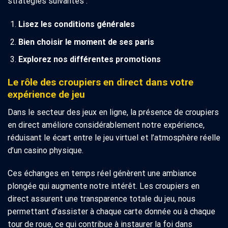
stratégies suivantes :
Lisez les conditions générales
Bien choisir le moment de ses paris
Explorez nos différentes promotions
Le rôle des croupiers en direct dans votre
expérience de jeu
Dans le secteur des jeux en ligne, la présence de croupiers
en direct améliore considérablement notre expérience,
réduisant le écart entre le jeu virtuel et l’atmosphère réelle
d’un casino physique.
Ces échanges en temps réel génèrent une ambiance
plongée qui augmente notre intérêt. Les croupiers en
direct assurent une transparence totale du jeu, nous
permettant d’assister à chaque carte donnée ou à chaque
tour de roue, ce qui contribue à instaurer la foi dans