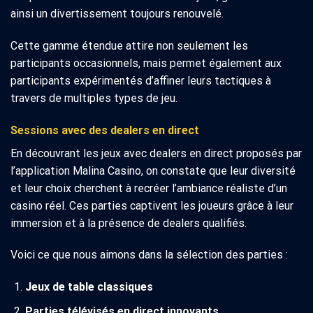
ainsi un divertissement toujours renouvelé.
Cette gamme étendue attire non seulement les
participants occasionnels, mais permet également aux
participants expérimentés d’affiner leurs tactiques à
travers de multiples types de jeu.
Sessions avec des dealers en direct
En découvrant les jeux avec dealers en direct proposés par
l’application Malina Casino, on constate que leur diversité
et leur choix cherchent à recréer l’ambiance réaliste d’un
casino réel. Ces parties captivent les joueurs grâce à leur
immersion et à la présence de dealers qualifiés.
Voici ce que nous aimons dans la sélection des parties :
Jeux de table classiques
Parties télévisés en direct innovants