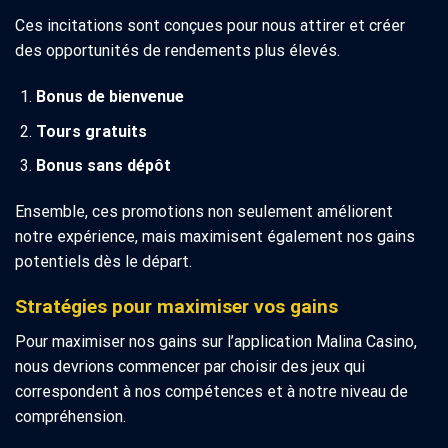
Ces incitations sont conçues pour nous attirer et créer
des opportunités de rendements plus élevés.
Bonus de bienvenue
Tours gratuits
Bonus sans dépôt
Ensemble, ces promotions non seulement améliorent
notre expérience, mais maximisent également nos gains
potentiels dès le départ.
Stratégies pour maximiser vos gains
Pour maximiser nos gains sur l’application Malina Casino,
nous devrions commencer par choisir des jeux qui
correspondent à nos compétences et à notre niveau de
compréhension.