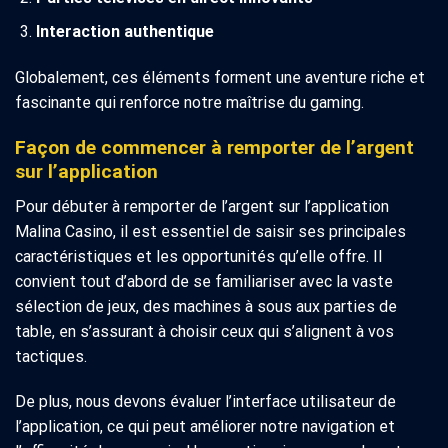
Interaction authentique
Globalement, ces éléments forment une aventure riche et
fascinante qui renforce notre maîtrise du gaming.
Façon de commencer à remporter de l’argent
sur l’application
Pour débuter à remporter de l’argent sur l’application
Malina Casino, il est essentiel de saisir ses principales
caractéristiques et les opportunités qu’elle offre. Il
convient tout d’abord de se familiariser avec la vaste
sélection de jeux, des machines à sous aux parties de
table, en s’assurant à choisir ceux qui s’alignent à vos
tactiques.
De plus, nous devons évaluer l’interface utilisateur de
l’application, ce qui peut améliorer notre navigation et