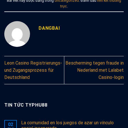
Bài viết này được đăng trong
Uncategorized
. Đánh dấu
liên kết thường
trực
.
DANGBAI
Leon Casino Registrierungs-
Bescherming tegen fraude in
und Zugangsprozess für
Nederland met Lalabet
Deutschland
Casino-login
TIN TỨC TYPHU88
La comunidad en los juegos de azar un vínculo
02