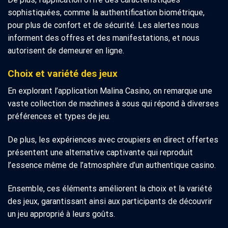
sophistiquées, comme la authentification biométrique,
pour plus de confort et de sécurité. Les alertes nous
informent des offres et des manifestations, et nous
autorisent de demeurer en ligne.
Choix et variété des jeux
En explorant l’application Malina Casino, on remarque une
vaste collection de machines à sous qui répond à diverses
préférences et types de jeu.
De plus, les expériences avec croupiers en direct offertes
présentent une alternative captivante qui reproduit
l’essence même de l’atmosphère d’un authentique casino.
Ensemble, ces éléments améliorent la choix et la variété
des jeux, garantissant ainsi aux participants de découvrir
un jeu approprié à leurs goûts.