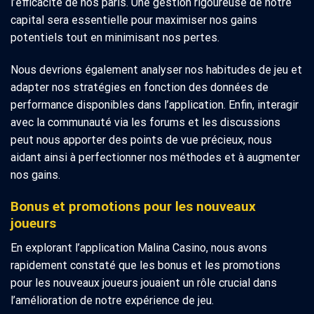
l’efficacité de nos paris. Une gestion rigoureuse de notre
capital sera essentielle pour maximiser nos gains
potentiels tout en minimisant nos pertes.
Nous devrions également analyser nos habitudes de jeu et
adapter nos stratégies en fonction des données de
performance disponibles dans l’application. Enfin, interagir
avec la communauté via les forums et les discussions
peut nous apporter des points de vue précieux, nous
aidant ainsi à perfectionner nos méthodes et à augmenter
nos gains.
Bonus et promotions pour les nouveaux
joueurs
En explorant l’application Malina Casino, nous avons
rapidement constaté que les bonus et les promotions
pour les nouveaux joueurs jouaient un rôle crucial dans
l’amélioration de notre expérience de jeu.