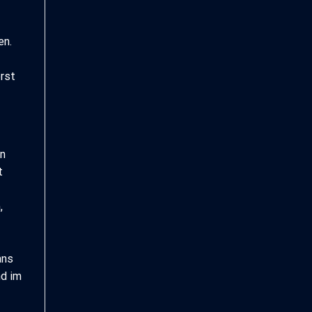
en.
erst
en
t
,
ans
nd im