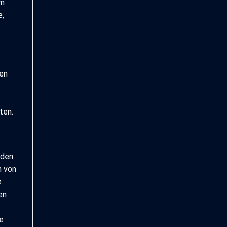
em
e,
den
ten.
nden
n von
e
en
e