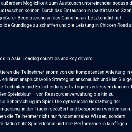
n außerdem Möglichkeit zum Austausch untereinander, sodass d
ustauschen können. Durch das Eintauchen in realitätsnahe Szen
größerer Begeisterung an das Game heran. Letztendlich ist
solide Grundlage zu schaffen und die Leistung in Chicken Road z
itieren die Teilnehmer enorm von der kompetenten Anleitung in
rklären anspruchsvolle Strategien anschaulich und klar. Sie g
re Techniken und Entscheidungsstrategien verbessern können. 
len Spielablauf – von Ressourcenverwaltung bis hin zu
die Beherrschung im Spiel. Die dynamische Gestaltung der
umgebung, in der Fragen geäußert und besprochen werden kann.
en die Teilnehmer nicht nur fundamentales Wissen, sondern
n dadurch ihr Spielerlebnis und ihre Performance in künftigen