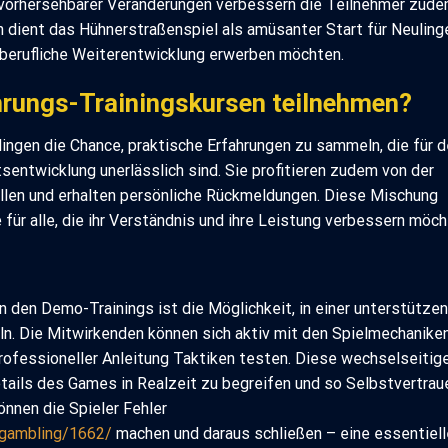
vorhersehbarer Veränderungen verbessern die Teilnehmer zud
 dient das Hühnerstraßenspiel als amüsanter Start für Neuling
d berufliche Weiterentwicklung erwerben möchten.
hrungs-Trainingskursen teilnehmen?
ingen die Chance, praktische Erfahrungen zu sammeln, die für 
entwicklung unerlässlich sind. Sie profitieren zudem von der
ellen und erhalten persönliche Rückmeldungen. Diese Mischung
für alle, die ihr Verständnis und ihre Leistung verbessern möch
n den Demo-Trainings ist die Möglichkeit, in einer unterstütze
. Die Mitwirkenden können sich aktiv mit den Spielmechanike
ofessioneller Anleitung Taktiken testen. Diese wechselseitig
ails des Games in Realzeit zu begreifen und so Selbstvertrau
önnen die Spieler Fehler
/gambling/1662/
machen und daraus schließen – eine essentiell