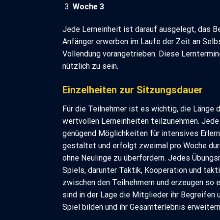
Woche 3
Jede Lerneinheit ist darauf ausgelegt, das B
Anfänger erwerben im Laufe der Zeit an Sel
Vollendung vorangetrieben. Diese Lerntermine
nützlich zu sein.
Einzelheiten zur Sitzungsdauer
Für die Teilnehmer ist es wichtig, die Länge 
wertvollen Lerneinheiten teilzunehmen. Jede
genügend Möglichkeiten für intensives Erlern
gestaltet und erfolgt zweimal pro Woche dur
ohne Neulinge zu überfordern. Jedes Übungs
Spiels, darunter Taktik, Kooperation und ta
zwischen den Teilnehmern und erzeugen so ein
sind in der Lage die Mitglieder ihr Begreife
Spiel bilden und ihr Gesamterlebnis erweitern