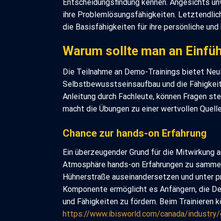
Entscheidungsfindung kennen. Angesichts un
ihre Problemlösungsfähigkeiten. Letztendlich
die Basisfähigkeiten für ihre persönliche un
Warum sollte man an Einfü
Die Teilnahme an Demo-Trainings bietet Neul
Selbstbewusstseinsaufbau und die Fähigkeits
Anleitung durch Fachleute, können Fragen st
macht die Übungen zu einer wertvollen Quelle 
Chance zur hands-on Erfahrung
Ein überzeugender Grund für die Mitwirkung a
Atmosphäre hands-on Erfahrungen zu sammeln
Hühnerstraße auseinandersetzen und unter pr
Komponente ermöglicht es Anfängern, die Det
und Fähigkeiten zu fördern. Beim Trainieren k
https://www.ibisworld.com/canada/industry