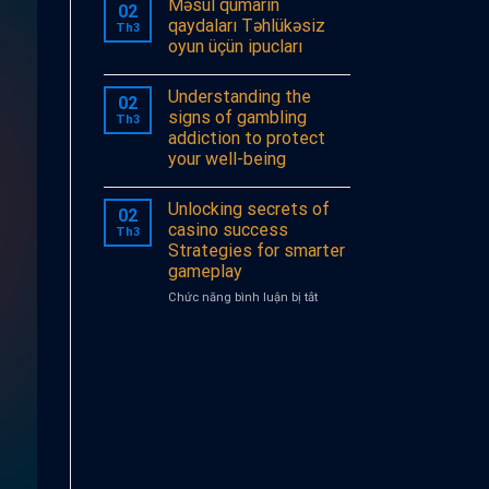
Məsul qumarın
02
des
qaydaları Təhlükəsiz
Th3
großen
oyun üçün ipucları
Gewinns
in
Casinos
Understanding the
02
mit
signs of gambling
Th3
Unknown
addiction to protect
entschlüsseln
your well-being
Unlocking secrets of
02
casino success
Th3
Strategies for smarter
gameplay
ở
Chức năng bình luận bị tắt
Unlocking
secrets
of
casino
success
Strategies
for
smarter
gameplay