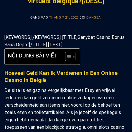
virtuels Belgique?[/DESC]
ĐĂNG VÀO
THÁNG 7 21, 2025
BỞI
DANGBAI
[KEYWORDS][/KEYWORDS] [TITLE]Genybet Casino Bonus
Sans Dépôt[/TITLE] [TEXT]
NỘI DUNG BÀI VIẾT
Hoeveel Geld Kan Ik Verdienen In Een Online
Casino In België
De site is enigszins vergelijkbaar met Etsy en vrijwel
iedereen kan geld verdienen online verkopen van een
verscheidenheid aan items hier, vooral op de behoeften
zoals eten en toiletartikelen. Als je jezelf de spelregels
eigen hebt gemaakt dan kan je overgaan tot het
toepassen van een blackjack strategie, omni slots casino