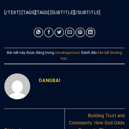
[/TEXT] [TAGS][TAGS] [SUBTITLE][/SUBTITLE]
Bài viết này được đăng trong
Uncategorized
. Đánh dấu
liên kết thường
trực
.
DANGBAI
Building Trust and
Community: How God Odds