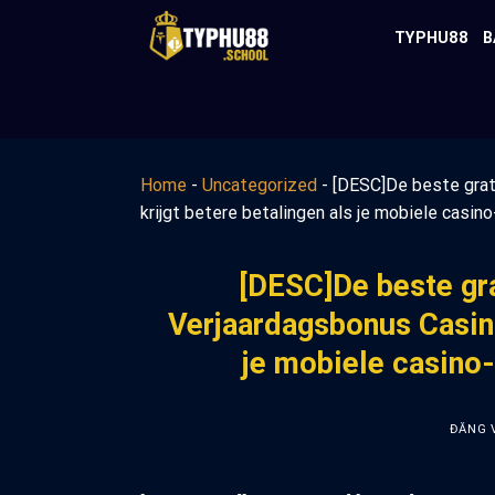
Bỏ
TYPHU88
B
qua
nội
dung
Home
-
Uncategorized
-
[DESC]De beste grati
krijgt betere betalingen als je mobiele casino
[DESC]De beste gra
Verjaardagsbonus Casino
je mobiele casino-
ĐĂNG 