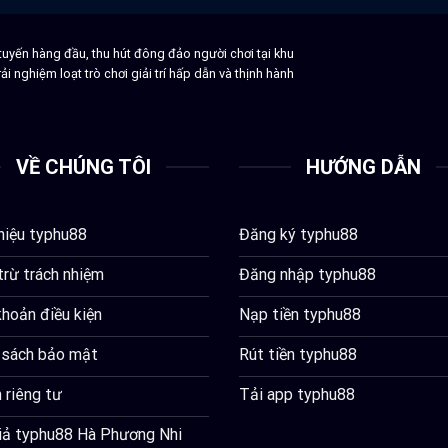
uyến hàng đầu, thu hút đông đảo người chơi tại khu
i nghiệm loạt trò chơi giải trí hấp dẫn và thịnh hành
VỀ CHÚNG TÔI
HƯỚNG DẪN
thiệu typhu88
Đăng ký typhu88
trừ trách nhiệm
Đăng nhập typhu88
khoản điều kiện
Nạp tiền typhu88
 sách bảo mật
Rút tiền typhu88
 riêng tư
Tải app typhu88
iả typhu88 Hà Phương Nhi