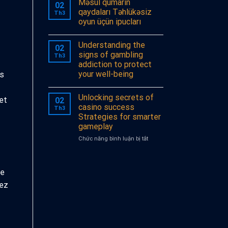
Məsul qumarın
02
des
qaydaları Təhlükəsiz
Th3
großen
oyun üçün ipucları
Gewinns
in
Casinos
Understanding the
02
mit
signs of gambling
Th3
Unknown
addiction to protect
entschlüsseln
your well-being
ls
Unlocking secrets of
et
02
casino success
Th3
Strategies for smarter
gameplay
ở
Chức năng bình luận bị tắt
Unlocking
secrets
of
De
casino
success
vez
Strategies
for
smarter
gameplay