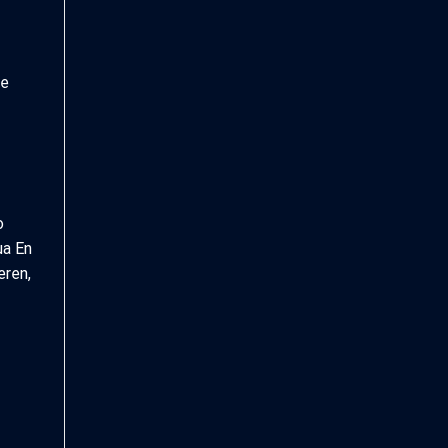
de
o
ua En
eren,