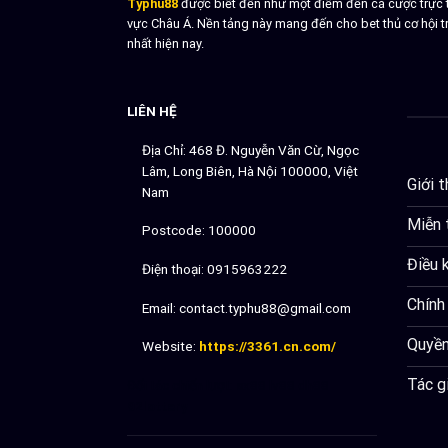
Typhu88
được biết đến như một điểm đến cá cược trực t
vực Châu Á. Nền tảng này mang đến cho bet thủ cơ hội trả
nhất hiện nay.
LIÊN HỆ
Địa Chỉ: 468 Đ. Nguyễn Văn Cừ, Ngọc
Lâm, Long Biên, Hà Nội 100000, Việt
Giới 
Nam
Miễn 
Postcode: 100000
Điều 
Điện thoại: 0915963222
Chính
Email:
contact.typhu88@gmail.com
Quyền
Website:
https://3361.cn.com/
Tác g
Đối tác chiến lượt:
sx88
lv88
dh88
92lottery