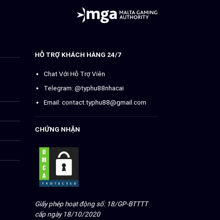
HỖ TRỢ KHÁCH HÀNG 24/7
Chat Với Hỗ Trợ Viên
Telegram: @typhu88nhacai
Email:
contact.typhu88@gmail.com
CHỨNG NHẬN
Giấy phép hoạt động số: 18/GP-BTTTT
cấp ngày 18/10/2020