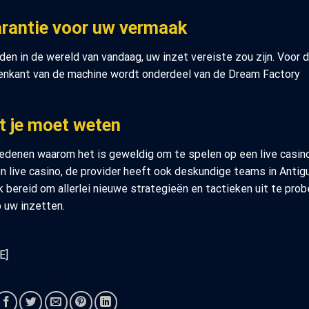
arantie voor uw vermaak
en in de wereld van vandaag, uw inzet vereiste zou zijn. Voor 
venkant van de machine wordt onderdeel van de Dream Factory
at je moet weten
redenen waarom het is geweldig om te spelen op een live casin
en live casino, de provider heeft ook deskundige teams in Antig
k bereid om allerlei nieuwe strategieën en tactieken uit te prob
 uw inzetten.
E]