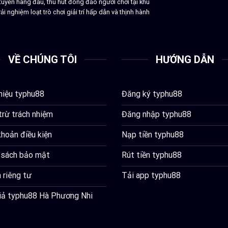
uyến hàng đầu, thu hút đông đảo người chơi tại khu
i nghiệm loạt trò chơi giải trí hấp dẫn và thịnh hành
VỀ CHÚNG TÔI
HƯỚNG DẪN
thiệu typhu88
Đăng ký typhu88
trừ trách nhiệm
Đăng nhập typhu88
khoản điều kiện
Nạp tiền typhu88
 sách bảo mật
Rút tiền typhu88
 riêng tư
Tải app typhu88
iả typhu88 Hà Phương Nhi