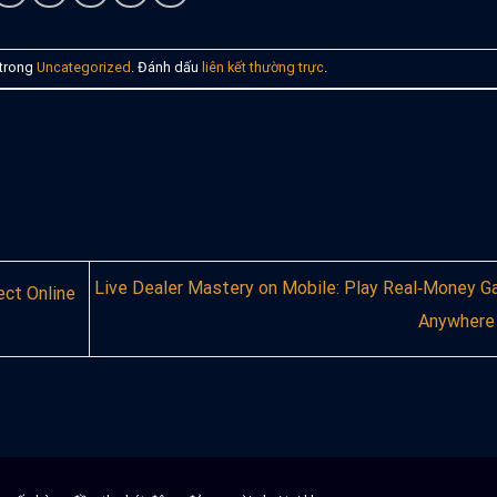
 trong
Uncategorized
. Đánh dấu
liên kết thường trực
.
Live Dealer Mastery on Mobile: Play Real‑Money 
ect Online
Anywher