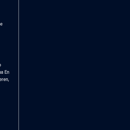
de
o
ua En
eren,