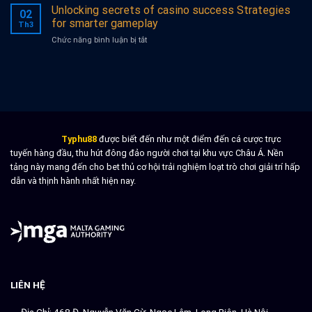
Unlocking secrets of casino success Strategies
entschlüsseln
02
for smarter gameplay
Th3
ở
Chức năng bình luận bị tắt
Unlocking
secrets
of
casino
success
Strategies
for
smarter
Typhu88
được biết đến như một điểm đến cá cược trực
gameplay
tuyến hàng đầu, thu hút đông đảo người chơi tại khu vực Châu Á. Nền
tảng này mang đến cho bet thủ cơ hội trải nghiệm loạt trò chơi giải trí hấp
dẫn và thịnh hành nhất hiện nay.
LIÊN HỆ
Địa Chỉ: 468 Đ. Nguyễn Văn Cừ, Ngọc Lâm, Long Biên, Hà Nội