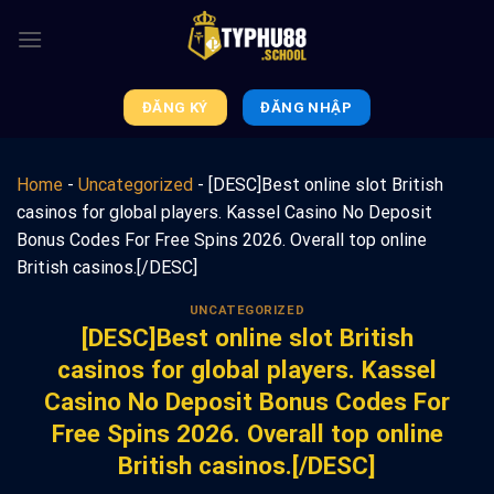
Bỏ
qua
nội
dung
ĐĂNG KÝ
ĐĂNG NHẬP
Home
-
Uncategorized
-
[DESC]Best online slot British
casinos for global players. Kassel Casino No Deposit
Bonus Codes For Free Spins 2026. Overall top online
British casinos.[/DESC]
UNCATEGORIZED
[DESC]Best online slot British
casinos for global players. Kassel
Casino No Deposit Bonus Codes For
Free Spins 2026. Overall top online
British casinos.[/DESC]