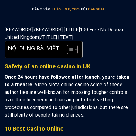
ĐĂNG VÀO
THÁNG 3 8, 2025
BỞI
DANGBAI
[KEYWORDS][/KEYWORDS] [TITLE]100 Free No Deposit
United Kingdom[/TITLE] [TEXT]
NỘI DUNG BÀI VIẾT
Safety of an online casino in UK
Once 24 hours have followed after launch, youre taken
to a theatre.
Video slots online casino some of these
authorities are well-known for imposing tougher controls
over their licensees and carrying out strict vetting
procedures compared to other jurisdictions, but there are
still plenty of people taking chances.
10 Best Casino Online