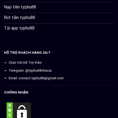
Nạp tiền typhu88
Rút tiền typhu88
Tải app typhu88
HỖ TRỢ KHÁCH HÀNG 24/7
Chat Với Hỗ Trợ Viên
Telegram: @typhu88nhacai
Email:
contact.typhu88@gmail.com
CHỨNG NHẬN