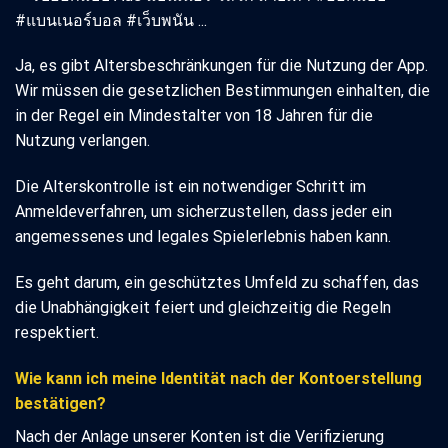
Ja, es gibt Altersbeschränkungen für die Nutzung der App.
Wir müssen die gesetzlichen Bestimmungen einhalten, die
in der Regel ein Mindestalter von 18 Jahren für die
Nutzung verlangen.
Die Alterskontrolle ist ein notwendiger Schritt im
Anmeldeverfahren, um sicherzustellen, dass jeder ein
angemessenes und legales Spielerlebnis haben kann.
Es geht darum, ein geschütztes Umfeld zu schaffen, das
die Unabhängigkeit feiert und gleichzeitig die Regeln
respektiert.
Wie kann ich meine Identität nach der Kontoerstellung
bestätigen?
Nach der Anlage unserer Konten ist die Verifizierung