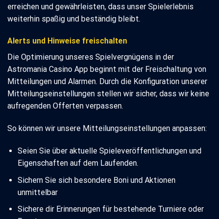
erreichen und gewährleisten, dass unser Spielerlebnis
weiterhin spaßig und beständig bleibt.
Alerts und Hinweise freischalten
Die Optimierung unseres Spielvergnügens in der
Astromania Casino App beginnt mit der Freischaltung von
Mitteilungen und Alarmen. Durch die Konfiguration unserer
Mitteilungseinstellungen stellen wir sicher, dass wir keine
aufregenden Offerten verpassen.
So können wir unsere Mitteilungseinstellungen anpassen:
Seien Sie über aktuelle Spieleveröffentlichungen und
Eigenschaften auf dem Laufenden.
Sichern Sie sich besondere Boni und Aktionen
unmittelbar
Sichere dir Erinnerungen für bestehende Turniere oder