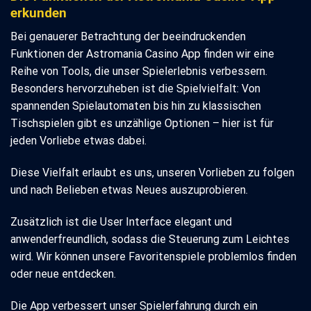
erkunden
Bei genauerer Betrachtung der beeindruckenden
Funktionen der Astromania Casino App finden wir eine
Reihe von Tools, die unser Spielerlebnis verbessern.
Besonders hervorzuheben ist die Spielvielfalt: Von
spannenden Spielautomaten bis hin zu klassischen
Tischspielen gibt es unzählige Optionen – hier ist für
jeden Vorliebe etwas dabei.
Diese Vielfalt erlaubt es uns, unseren Vorlieben zu folgen
und nach Belieben etwas Neues auszuprobieren.
Zusätzlich ist die User Interface elegant und
anwenderfreundlich, sodass die Steuerung zum Leichtes
wird. Wir können unsere Favoritenspiele problemlos finden
oder neue entdecken.
Die App verbessert unser Spielerfahrung durch ein