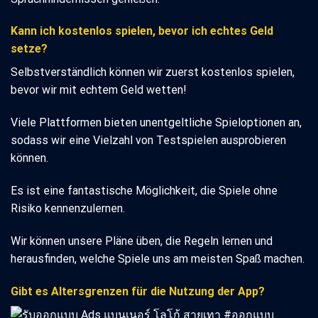
Kann ich kostenlos spielen, bevor ich echtes Geld
setze?
Selbstverständlich können wir zuerst kostenlos spielen,
bevor wir mit echtem Geld wetten!
Viele Plattformen bieten unentgeltliche Spieloptionen an,
sodass wir eine Vielzahl von Testspielen ausprobieren
können.
Es ist eine fantastische Möglichkeit, die Spiele ohne
Risiko kennenzulernen.
Wir können unsere Pläne üben, die Regeln lernen und
herausfinden, welche Spiele uns am meisten Spaß machen.
Gibt es Altersgrenzen für die Nutzung der App?