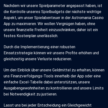
Nachdem wir unsere Spielparameter angepasst haben, ist
die Kontrolle unseres Spielbudgets der nächste wichtige
Aspekt, um unser Spielabenteuer in der Astromania Casino
App zu maximieren. Wir wollen Vergnügen haben, ohne
unsere finanzielle Freiheit einzuschränken, daher ist ein
festes Kostenplan unerlässlich.
Durch die Implementierung einer robusten
Einsatzstrategie können wir unsere Profite erhöhen und
gleichzeitig unsere Verluste reduzieren.
Um den Einblick über unsere Geldmittel zu erhalten, können
uns Finanzverfolgungs-Tools innerhalb der App oder eine
einfache Excel-Tabelle dabei unterstützen, unsere
Ausgabengewohnheiten zu kontrollieren und unsere Limits
bei Notwendigkeit zu justieren.
Lasst uns bei jeder Entscheidung ein Gleichgewicht