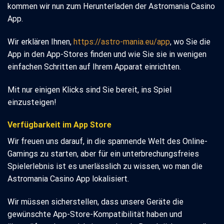
kommen wir nun zum Herunterladen der Astromania Casino
App.
Wir erklären Ihnen,
https://astro-mania.eu/app
, wo Sie die
App in den App-Stores finden und wie Sie sie in wenigen
einfachen Schritten auf Ihrem Apparat einrichten.
Mit nur einigen Klicks sind Sie bereit, ins Spiel
einzusteigen!
Verfügbarkeit im App Store
Wir freuen uns darauf, in die spannende Welt des Online-
Gamings zu starten, aber für ein unterbrechungsfreies
Spielerlebnis ist es unerlässlich zu wissen, wo man die
Astromania Casino App lokalisiert.
Wir müssen sicherstellen, dass unsere Geräte die
gewünschte App-Store-Kompatibilität haben und