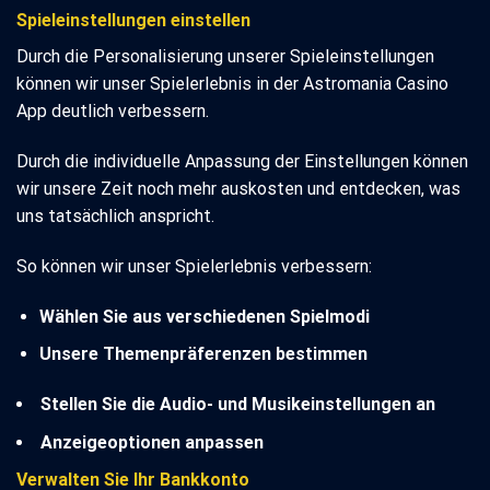
Spieleinstellungen einstellen
Durch die Personalisierung unserer Spieleinstellungen
können wir unser Spielerlebnis in der Astromania Casino
App deutlich verbessern.
Durch die individuelle Anpassung der Einstellungen können
wir unsere Zeit noch mehr auskosten und entdecken, was
uns tatsächlich anspricht.
So können wir unser Spielerlebnis verbessern:
Wählen Sie aus verschiedenen Spielmodi
Unsere Themenpräferenzen bestimmen
Stellen Sie die Audio- und Musikeinstellungen an
Anzeigeoptionen anpassen
Verwalten Sie Ihr Bankkonto