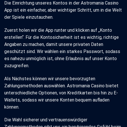
Die Einrichtung unseres Kontos in der Astromania Casino
App ist ein einfacher, aber wichtiger Schritt, um in die Welt
der Spiele einzutauchen.
Zuerst holen wir die App runter und klicken auf „Konto
erstellen“. Für die Kontosicherheit ist es wichtig, richtige
Angaben zu machen, damit unsere privaten Daten
geschützt sind. Wir wählen ein starkes Passwort, sodass
es nahezu unmöglich ist, ohne Erlaubnis auf unser Konto
zuzugreifen.
Als Nächstes können wir unsere bevorzugten
Zahlungsmethoden auswählen. Astromania Casino bietet
unterschiedliche Optionen, von Kreditkarten bis hin zu E-
Wallets, sodass wir unsere Konten bequem aufladen
können.
Die Wahl sicherer und vertrauenswürdiger
Zahlungsmethoden gibt uns ein beruhigendes Gefühl beim