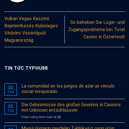
Vulkan Vegas Kaszinó
So beheben Sie Login- und
Bejelentkezés Különleges
Zugangsprobleme bei Total
Védelmi Vezérlőpult
Casino in Österreich
Magyarország
TIN TỨC TYPHU88
La comunidad en los juegos de azar un vínculo
02
social inesperado
Th3
Die Geheimnisse des großen Gewinns in Casinos
02
mit Unknown entschlüsseln
Th3
ở
Chức năng bình luận bị tắt
Die
Geheimnisse
Məsul qumarın qaydaları Təhlükəsiz oyun üçün