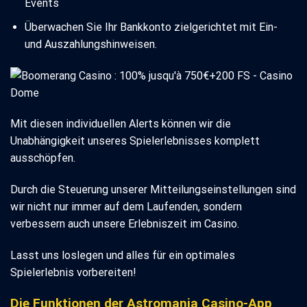
Events
Überwachen Sie Ihr Bankkonto zielgerichtet mit Ein-
und Auszahlungshinweisen.
Mit diesen individuellen Alerts können wir die
Unabhängigkeit unseres Spielerlebnisses komplett
ausschöpfen.
Durch die Steuerung unserer Mitteilungseinstellungen sind
wir nicht nur immer auf dem Laufenden, sondern
verbessern auch unsere Erlebniszeit im Casino.
Lasst uns loslegen und alles für ein optimales
Spielerlebnis vorbereiten!
Die Funktionen der Astromania Casino-App