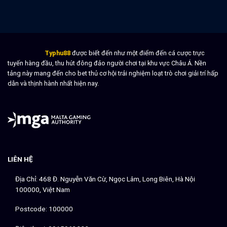
of
casino
success
Strategies
for
smarter
Typhu88
được biết đến như một điểm đến cá cược trực
gameplay
tuyến hàng đầu, thu hút đông đảo người chơi tại khu vực Châu Á. Nền
tảng này mang đến cho bet thủ cơ hội trải nghiệm loạt trò chơi giải trí hấp
dẫn và thịnh hành nhất hiện nay.
LIÊN HỆ
Địa Chỉ: 468 Đ. Nguyễn Văn Cừ, Ngọc Lâm, Long Biên, Hà Nội
100000, Việt Nam
Postcode: 100000