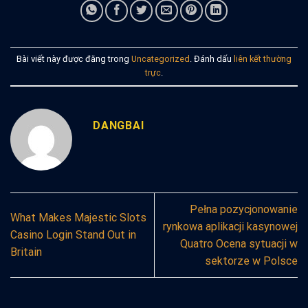
Bài viết này được đăng trong
Uncategorized
. Đánh dấu
liên kết thường
trực
.
DANGBAI
Pełna pozycjonowanie
What Makes Majestic Slots
rynkowa aplikacji kasynowej
Casino Login Stand Out in
Quatro Ocena sytuacji w
Britain
sektorze w Polsce