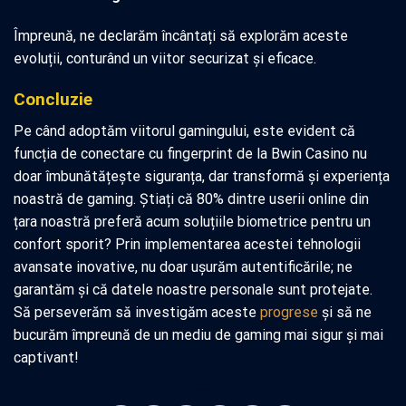
Împreună, ne declarăm încântați să explorăm aceste
evoluții, conturând un viitor securizat și eficace.
Concluzie
Pe când adoptăm viitorul gamingului, este evident că
funcția de conectare cu fingerprint de la Bwin Casino nu
doar îmbunătățește siguranța, dar transformă și experiența
noastră de gaming. Știați că 80% dintre userii online din
țara noastră preferă acum soluțiile biometrice pentru un
confort sporit? Prin implementarea acestei tehnologii
avansate inovative, nu doar ușurăm autentificările; ne
garantăm și că datele noastre personale sunt protejate.
Să perseverăm să investigăm aceste
progrese
și să ne
bucurăm împreună de un mediu de gaming mai sigur și mai
captivant!