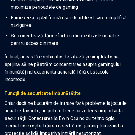
maximiza perioadele de gaming
Furnizează o platformă ușor de utilizat care simplifică
navigarea
Se conectează fără efort cu dispozitivele noastre
pentru acces din mers
În final, această combinație de viteză și simplitate ne
sprijină să ne păstrăm concentrarea asupra gamingului,
îmbunătățind experiența generală fără obstacole
incomode.
Funcții de securitate îmbunătățite
Chiar dacă ne bucurăm de intrare fără probleme la jocurile
noastre favorite, nu putem trece cu vederea importanța
securității. Conectarea la Bwin Casino cu tehnologia
biometriei crește trăirea noastră de gaming furnizând o
protecție solidă împotriva intrării neautorizat.