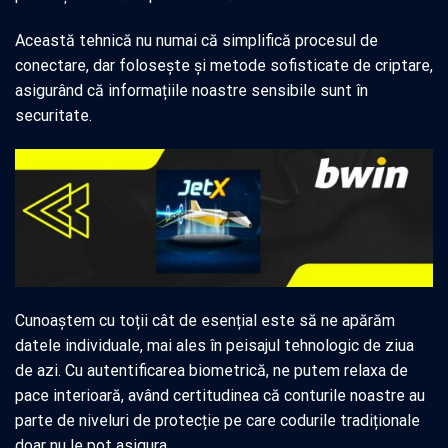
Această tehnică nu numai că simplifică procesul de
conectare, dar folosește și metode sofisticate de criptare,
asigurând că informațiile noastre sensibile sunt în
securitate.
Cunoaștem cu toții cât de esențial este să ne apărăm
datele individuale, mai ales în peisajul tehnologic de ziua
de azi. Cu autentificarea biometrică, ne putem relaxa de
pace interioară, având certitudinea că conturile noastre au
parte de niveluri de protecție pe care codurile tradiționale
doar nu le pot asigura.