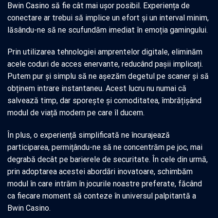
Bwin Casino să fie cât mai ușor posibil. Experiența de
conectare ar trebui să implice un efort și un interval minim,
lăsându-ne să ne scufundăm imediat în emoția gamingului.
Prin utilizarea tehnologiei amprentelor digitale, eliminăm
acele coduri de acces enervante, reducând pașii implicați.
Putem pur și simplu să ne așezăm degetul pe scaner și să
obținem intrare instantaneu. Acest lucru nu numai că
salvează timp, dar sporește și comoditatea, îmbrățișând
modul de viață modern pe care îl ducem.
În plus, o experiență simplificată ne încurajează
participarea, permițându-ne să ne concentrăm pe joc, mai
degrabă decât pe barierele de securitate. În cele din urmă,
prin adoptarea acestei abordări inovatoare, schimbăm
modul în care intrăm în jocurile noastre preferate, făcând
ca fiecare moment să conteze în universul palpitantă a
Bwin Casino.