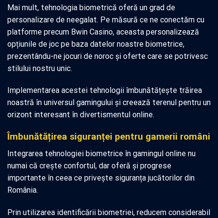
Mai mult, tehnologia biometrică oferă un grad de
personalizare de neegalat. Pe măsură ce ne conectăm cu
platforme precum Bwin Casino, aceasta personalizează
opțiunile de joc pe baza datelor noastre biometrice,
prezentându-ne jocuri de noroc și oferte care se potrivesc
stilului nostru unic.
Implementarea acestei tehnologii îmbunătățește trăirea
noastră în universul gamingului și creează terenul pentru un
orizont interesant în divertismentul online.
Îmbunătățirea siguranței pentru gamerii români
Integrarea tehnologiei biometrice în gamingul online nu
numai că crește confortul, dar oferă și progrese
importante în ceea ce privește siguranța jucătorilor din
România.
Prin utilizarea identificării biometriei, reducem considerabil