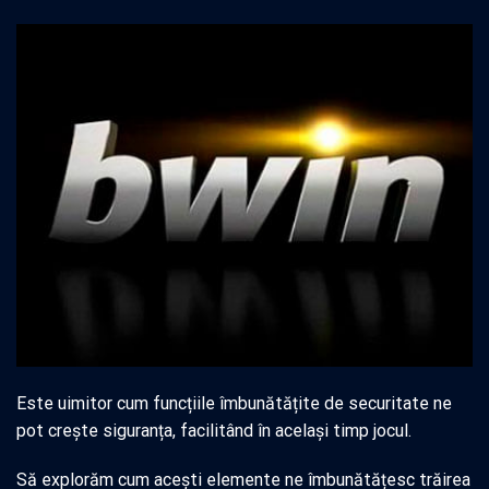
Este uimitor cum funcțiile îmbunătățite de securitate ne
pot crește siguranța, facilitând în același timp jocul.
Să explorăm cum acești elemente ne îmbunătățesc trăirea