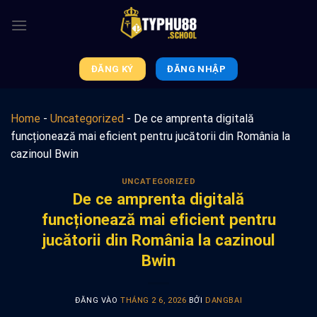
Bỏ
qua
nội
dung
ĐĂNG KÝ
ĐĂNG NHẬP
Home
-
Uncategorized
-
De ce amprenta digitală
funcționează mai eficient pentru jucătorii din România la
cazinoul Bwin
UNCATEGORIZED
De ce amprenta digitală
funcționează mai eficient pentru
jucătorii din România la cazinoul
Bwin
ĐĂNG VÀO
THÁNG 2 6, 2026
BỞI
DANGBAI