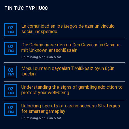
TIN TỨC TYPHU88
La comunidad en los juegos de azar un vínculo
02
social inesperado
Th3
Die Geheimnisse des großen Gewinns in Casinos
02
mit Unknown entschlüsseln
Th3
ở
Chức năng bình luận bị tắt
Die
Geheimnisse
Məsul qumarın qaydaları Təhlükəsiz oyun üçün
02
des
ipucları
Th3
großen
Gewinns
Understanding the signs of gambling addiction to
in
02
Casinos
protect your well-being
Th3
mit
Unknown
Unlocking secrets of casino success Strategies
entschlüsseln
02
for smarter gameplay
Th3
ở
Chức năng bình luận bị tắt
Unlocking
secrets