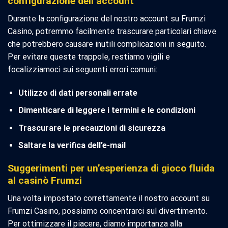
configurazione dell’account
Durante la configurazione del nostro account su Frumzi
Casino, potremmo facilmente trascurare particolari chiave
che potrebbero causare inutili complicazioni in seguito.
Per evitare queste trappole, restiamo vigili e
focalizziamoci sui seguenti errori comuni:
Utilizzo di dati personali errate
Dimenticare di leggere i termini e le condizioni
Trascurare le precauzioni di sicurezza
Saltare la verifica dell’e-mail
Suggerimenti per un’esperienza di gioco fluida
al casinò Frumzi
Una volta impostato correttamente il nostro account su
Frumzi Casino, possiamo concentrarci sul divertimento.
Per ottimizzare il piacere, diamo importanza alla