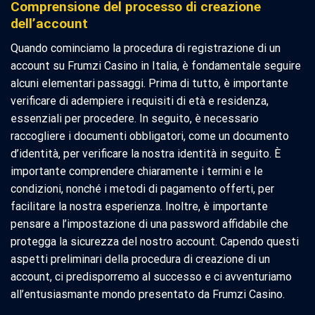
Comprensione del processo di creazione
dell’account
Quando cominciamo la procedura di registrazione di un
account su Frumzi Casino in Italia, è fondamentale seguire
alcuni elementari passaggi. Prima di tutto, è importante
verificare di adempiere i requisiti di età e residenza,
essenziali per procedere. In seguito, è necessario
raccogliere i documenti obbligatori, come un documento
d’identità, per verificare la nostra identità in seguito. È
importante comprendere chiaramente i termini e le
condizioni, nonché i metodi di pagamento offerti, per
facilitare la nostra esperienza. Inoltre, è importante
pensare a l’impostazione di una password affidabile che
protegga la sicurezza del nostro account. Capendo questi
aspetti preliminari della procedura di creazione di un
account, ci predisporremo al successo e ci avventuriamo
all’entusiasmante mondo presentato da Frumzi Casino.