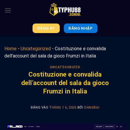
Bỏ
qua
nội
dung
ĐĂNG KÝ
ĐĂNG NHẬP
Home
-
Uncategorized
-
Costituzione e convalida
dell’account del sala da gioco Frumzi in Italia
UNCATEGORIZED
Costituzione e convalida
dell’account del sala da gioco
Frumzi in Italia
ĐĂNG VÀO
THÁNG 1 6, 2026
BỞI
DANGBAI