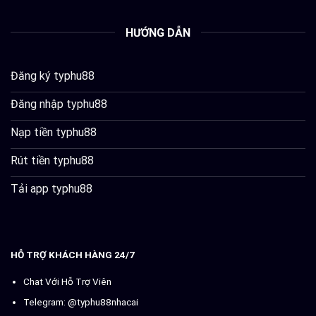
HƯỚNG DẪN
Đăng ký typhu88
Đăng nhập typhu88
Nạp tiền typhu88
Rút tiền typhu88
Tải app typhu88
HỖ TRỢ KHÁCH HÀNG 24/7
Chat Với Hỗ Trợ Viên
Telegram: @typhu88nhacai