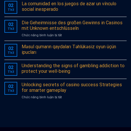
La comunidad en los juegos de azar un vínculo
02
social inesperado
Th3
Die Geheimnisse des großen Gewinns in Casinos
02
mit Unknown entschlüsseln
Th3
ở
Chức năng bình luận bị tắt
Die
Geheimnisse
Məsul qumarın qaydaları Təhlükəsiz oyun üçün
02
des
ipucları
Th3
großen
Gewinns
Understanding the signs of gambling addiction to
in
02
Casinos
protect your well-being
Th3
mit
Unknown
Unlocking secrets of casino success Strategies
entschlüsseln
02
for smarter gameplay
Th3
ở
Chức năng bình luận bị tắt
Unlocking
secrets
of
casino
success
Strategies