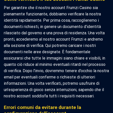
Per garantire che il nostro account Frumzi Casino sia
pienamente funzionante, dobbiamo verificare la nostra
identità rapidamente. Per prima cosa, raccoglieremo i
documenti richiesti, in genere un documento d’identità
rilasciato dal governo e una prova di residenza. Una volta
pronti, accederemo al nostro account Frumzi e andremo
alla sezione di verifica. Qui potremo caricare i nostri
documenti nelle aree designate. È fondamentale
assicurarsi che tutte le immagini siano chiare e visibili, in
quanto ciò riduce al minimo eventuali ritardi nel processo
di verifica. Dopo l’invio, dovremmo tenere d’occhio la nostra
email per eventuali conferme o richieste di ulteriori
informazioni. Una volta verificati, potremo usufruire di
un’esperienza di gioco senza interruzioni, sapendo che il
nostro account soddisfa tutti i requisiti necessari.
Errori comuni da evitare durante la