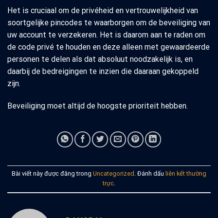
Het is cruciaal om de privéheid en vertrouwelijkheid van
soortgelijke pincodes te waarborgen om de beveiliging van
uw account te verzekeren. Het is daarom aan te raden om
de code privé te houden en deze alleen met gewaardeerde
personen te delen als dat absoluut noodzakelijk is, en
daarbij de bedreigingen te inzien die daaraan gekoppeld
zijn.
Beveiliging moet altijd de hoogste prioriteit hebben.
Bài viết này được đăng trong
Uncategorized
. Đánh dấu
liên kết thường
trực
.