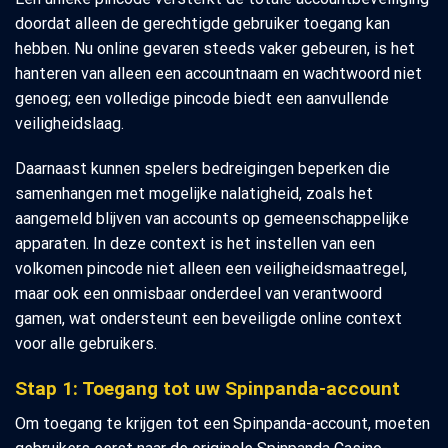
doordat alleen de gerechtigde gebruiker toegang kan
hebben. Nu online gevaren steeds vaker gebeuren, is het
hanteren van alleen een accountnaam en wachtwoord niet
genoeg; een volledige pincode biedt een aanvullende
veiligheidslaag.
Daarnaast kunnen spelers bedreigingen beperken die
samenhangen met mogelijke nalatigheid, zoals het
aangemeld blijven van accounts op gemeenschappelijke
apparaten. In deze context is het instellen van een
volkomen pincode niet alleen een veiligheidsmaatregel,
maar ook een onmisbaar onderdeel van verantwoord
gamen, wat ondersteunt een beveiligde online context
voor alle gebruikers.
Stap 1: Toegang tot uw Spinpanda-account
Om toegang te krijgen tot een Spinpanda-account, moeten