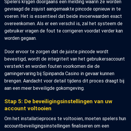
Spelers krijgen doorgaans een melding waarin ze worden
gevraagd de zojuist aangemaakte pincode opnieuw in te
voeren. Het is essentieel dat beide invoerwaarden exact
overeenkomen. Als er een verschil is, zal het systeem de
gebruiker vragen de fout te corrigeren voordat verder kan
worden gegaan.
Door ervoor te zorgen dat de juiste pincode wordt
bevestigd, wordt de integriteit van het gebruikersaccount
versterkt en worden fouten voorkomen die de
gamingervaring bij Spinpanda Casino in gevaar kunnen
brengen. Aandacht voor detail tijdens dit proces draagt bij
aan een meer beveiligde gokomgeving.
Stap 5: De beveiligingsinstellingen van uw
account voltooien
Om het installatieproces te voltooien, moeten spelers hun
accountbeveiligingsinstellingen finaliseren om een