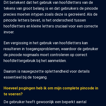
Dit betekent dat het gebruik van hoofdletters van de
tekens van groot belang is en dat gebruikers de pincode
precies moeten intypen zoals deze is gecreëerd. Als de
pincode letters bevat, is het onderscheid tussen
hoofdletters en kleine letters cruciaal voor een correcte
invoer.
Een vergissing in het gebruik van hoofdletters kan
resulteren in toegangsproblemen, waardoor de gebruiker
de pincode nogmaals moet controleren op correct
hoofdlettergebruik bij het aanmelden.
Daarom is nauwgezette oplettendheid voor details
essentieel bij de toegang.
Hoeveel pogingen heb ik om mijn complete pincode in
te voeren?
De gebruiker heeft gewoonlijk een beperkt aantal