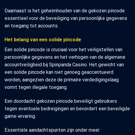
Daarnaast is het geheimhouden van de gekozen pincode
essentieel voor de beveiliging van persoonlijke gegevens
en toegang tot accounts.
Het belang van een solide pincode
Een solide pincode is cruciaal voor het veiligstellen van
persoonlijke gegevens en het verhogen van de algemene
accountveiligheid bij Spinpanda Casino. Het gewicht van
een solide pincode kan niet genoeg geaccentueerd
worden, aangezien deze de primaire verdedigingslaag
vormt tegen illegale toegang.
Een doordacht gekozen pincode beveiligt gebruikers
tegen eventuele bedreigingen en bevordert een beveiligde
game-ervaring.
Essentiële aandachtspunten zijn onder meer: