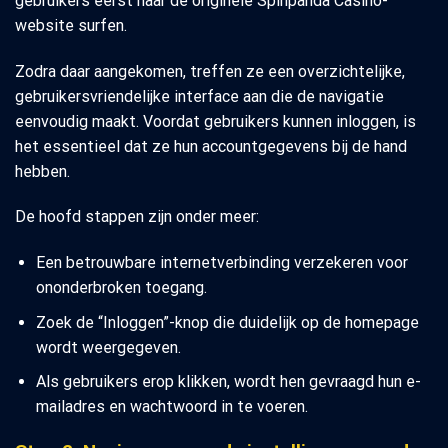
gebruikers eerst naar de originele Spinpanda Casino-
website surfen.
Zodra daar aangekomen, treffen ze een overzichtelijke,
gebruikersvriendelijke interface aan die de navigatie
eenvoudig maakt. Voordat gebruikers kunnen inloggen, is
het essentieel dat ze hun accountgegevens bij de hand
hebben.
De hoofd stappen zijn onder meer:
Een betrouwbare internetverbinding verzekeren voor
ononderbroken toegang.
Zoek de “Inloggen”-knop die duidelijk op de homepage
wordt weergegeven.
Als gebruikers erop klikken, wordt hen gevraagd hun e-
mailadres en wachtwoord in te voeren.