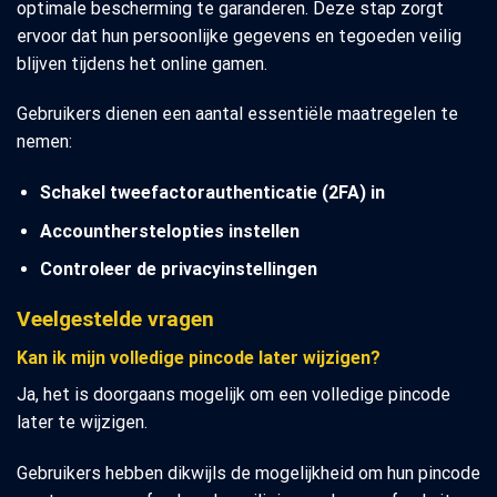
optimale bescherming te garanderen. Deze stap zorgt
ervoor dat hun persoonlijke gegevens en tegoeden veilig
blijven tijdens het online gamen.
Gebruikers dienen een aantal essentiële maatregelen te
nemen:
Schakel tweefactorauthenticatie (2FA) in
Accountherstelopties instellen
Controleer de privacyinstellingen
Veelgestelde vragen
Kan ik mijn volledige pincode later wijzigen?
Ja, het is doorgaans mogelijk om een volledige pincode
later te wijzigen.
Gebruikers hebben dikwijls de mogelijkheid om hun pincode