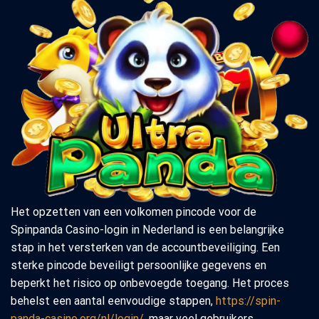
Het opzetten van een volkomen pincode voor de
Spinpanda Casino-login in Nederland is een belangrijke
stap in het versterken van de accountbeveiliging. Een
sterke pincode beveiligt persoonlijke gegevens en
beperkt het risico op onbevoegde toegang. Het proces
behelst een aantal eenvoudige stappen,
https://spin-
panda-casino.org/nl/login/
, maar veel gebruikers