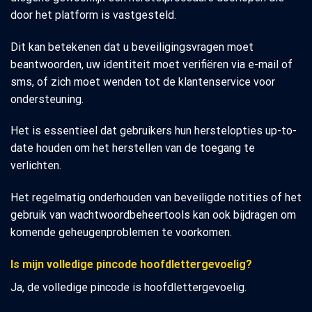
door het platform is vastgesteld.
Dit kan betekenen dat u beveiligingsvragen moet
beantwoorden, uw identiteit moet verifiëren via e-mail of
sms, of zich moet wenden tot de klantenservice voor
ondersteuning.
Het is essentieel dat gebruikers hun herstelopties up-to-
date houden om het herstellen van de toegang te
verlichten.
Het regelmatig onderhouden van beveiligde notities of het
gebruik van wachtwoordbeheertools kan ook bijdragen om
komende geheugenproblemen te voorkomen.
Is mijn volledige pincode hoofdlettergevoelig?
Ja, de volledige pincode is hoofdlettergevoelig.