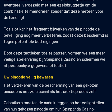
eventueel vergezeld met een ezelsbruggetje om de
combinatie te memoreren zonder dat deze meteen voor
de hand ligt.
Tot slot kan het frequent bijwerken van de pincode de
beveiliging nog meer verbeteren, zodat deze beschermd is
tegen potentiële bedreigingen.
Door deze tactieken toe te passen, vormen we een meer
veilige spelervaring bij Spinpanda Casino en schermen we
af persoonlijke gegevens effectief.
Uw pincode veilig bewaren
Het verzekeren van de bescherming van een gekozen
pincode is net zo cruciaal als het creatieproces zelf.
Gebruikers moeten de nadruk leggen op het veiligstellen
van hun gekozen pincode om hun Spinpanda Casino-