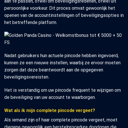
aan te passen, ofwel om beveiligingsredenen, ofwel uit
persoonlijke voorkeur. Dit proces omvat gewoonlijk het
openen van de accountinstellingen of beveiligingsopties in
het betreffende platform.
Nadat gebruikers hun actuele pincode hebben ingevoerd,
kunnen ze een nieuwe instellen, waarbij ze ervoor moeten
zorgen dat deze beantwoordt aan de opgegeven
beveiligingsvereisten.
Het is verstandig om uw pincode frequent te wijzigen om
de beveiliging van uw account te waarborgen.
Wat als ik mijn complete pincode vergeet?
Als iemand zijn of haar complete pincode vergeet, moet
diegene gewoonlijk een herstelprocedure doorlopen die