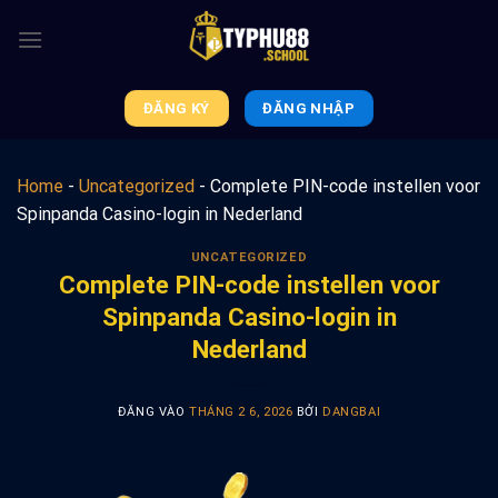
Bỏ
qua
nội
dung
ĐĂNG KÝ
ĐĂNG NHẬP
Home
-
Uncategorized
-
Complete PIN-code instellen voor
Spinpanda Casino-login in Nederland
UNCATEGORIZED
Complete PIN-code instellen voor
Spinpanda Casino-login in
Nederland
ĐĂNG VÀO
THÁNG 2 6, 2026
BỞI
DANGBAI