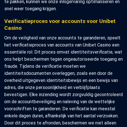
te pakken, kunnen we onze inlogervaring optimaliseren en
snel weer toegang krijgen.
Verificatieproces voor accounts voor Unibet
Casino
Om de veiligheid van onze accounts te garanderen, speelt
het verificatieproces van accounts van Unibet Casino een
essentiële rol. Dit proces omvat identiteitsverificatie, wat
ons helpt beschermen tegen ongeautoriseerde toegang en
fraude. Tijdens de verificatie moeten we
identiteitsdocumenten overleggen, zoals een door de
overheid uitgegeven identiteitsbewijs en een bewijs van
adres, die onze persoonlijkheid en verblijfplaats
bevestigen. Elke inzending wordt zorgvuldig gecontroleerd
om de accountbeveiliging en naleving van de wettelijke
voorschriften te garanderen. De verificatie kan meestal
enkele dagen duren, afhankelijk van het aantal verzoeken.
Door dit proces te afronden, beschermen we niet alleen