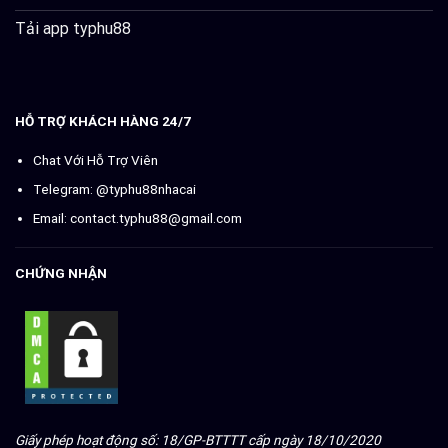
Tải app typhu88
HỖ TRỢ KHÁCH HÀNG 24/7
Chat Với Hỗ Trợ Viên
Telegram: @typhu88nhacai
Email:
contact.typhu88@gmail.com
CHỨNG NHẬN
Giấy phép hoạt động số: 18/GP-BTTTT cấp ngày 18/10/2020