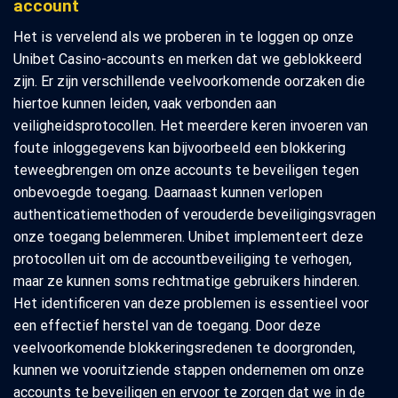
account
Het is vervelend als we proberen in te loggen op onze
Unibet Casino-accounts en merken dat we geblokkeerd
zijn. Er zijn verschillende veelvoorkomende oorzaken die
hiertoe kunnen leiden, vaak verbonden aan
veiligheidsprotocollen. Het meerdere keren invoeren van
foute inloggegevens kan bijvoorbeeld een blokkering
teweegbrengen om onze accounts te beveiligen tegen
onbevoegde toegang. Daarnaast kunnen verlopen
authenticatiemethoden of verouderde beveiligingsvragen
onze toegang belemmeren. Unibet implementeert deze
protocollen uit om de accountbeveiliging te verhogen,
maar ze kunnen soms rechtmatige gebruikers hinderen.
Het identificeren van deze problemen is essentieel voor
een effectief herstel van de toegang. Door deze
veelvoorkomende blokkeringsredenen te doorgronden,
kunnen we vooruitziende stappen ondernemen om onze
accounts te beveiligen en ervoor te zorgen dat we in de