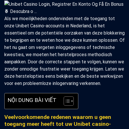
Als we moeilijkheden ondervinden met de toegang tot
onze Unibet Casino-accounts in Nederland, is het
essentieel om de potentiële oorzaken van deze blokkering
te begrijpen en te weten hoe we deze kunnen oplossen. Of
het nu gaat om vergeten inloggegevens of technische
kwesties, we moeten het herstelproces methodisch
aanpakken. Door de correcte stappen te volgen, kunnen we
zonder onnodige frustratie weer toegang krijgen. Laten we
deze herstelopties eens bekijken en de beste werkwijzen
voor een probleemloze inlogervaring verkennen.
NỘI DUNG BÀI VIẾT
Veelvoorkomende redenen waarom u geen
toegang meer heeft tot uw Unibet casino-