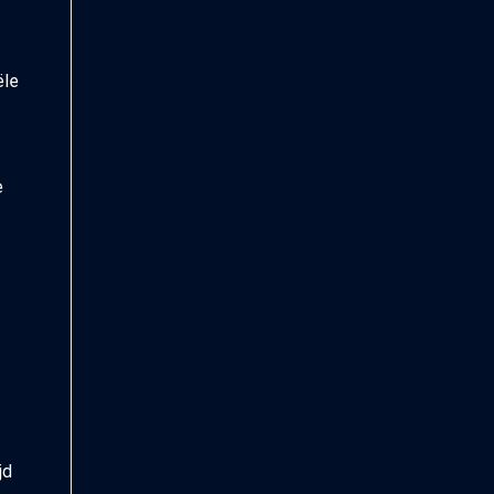
ële
e
jd