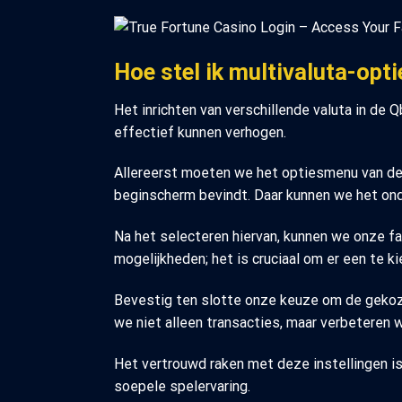
Hoe stel ik multivaluta-opti
Het inrichten van verschillende valuta in de 
effectief kunnen verhogen.
Allereerst moeten we het optiesmenu van de 
beginscherm bevindt. Daar kunnen we het onder
Na het selecteren hiervan, kunnen we onze 
mogelijkheden; het is cruciaal om er een te
Bevestig ten slotte onze keuze om de gekoze
we niet alleen transacties, maar verbeteren 
Het vertrouwd raken met deze instellingen is
soepele spelervaring.