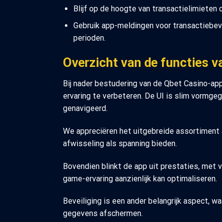
Blijf op de hoogte van transactielimieten 
Gebruik app-meldingen voor transactiebev
perioden.
Overzicht van de functies 
Bij nader bestudering van de Qbet Casino-a
ervaring te verbeteren. De UI is slim vormge
genavigeerd.
We appreciëren het uitgebreide assortiment a
afwisseling als spanning bieden.
Bovendien blinkt de app uit prestaties, met 
game-ervaring aanzienlijk kan optimaliseren.
Beveiliging is een ander belangrijk aspect, w
gegevens afschermen.