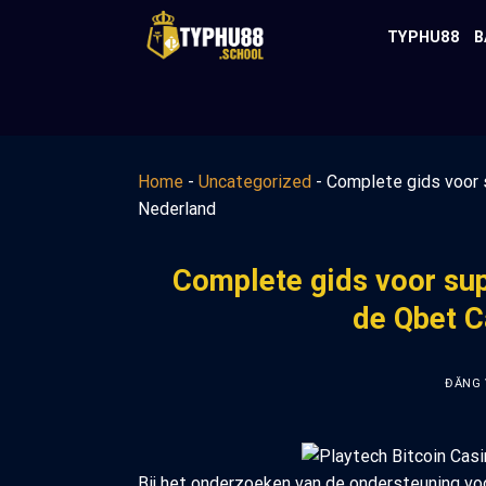
Bỏ
TYPHU88
B
qua
nội
dung
Home
-
Uncategorized
-
Complete gids voor 
Nederland
Complete gids voor su
de Qbet C
ĐĂNG
Bij het onderzoeken van de ondersteuning voo