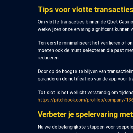
Tips voor vlotte transactie
Om vlotte transacties binnen de Qbet Casin
werkwijzen onze ervaring significant kunnen 
Ten eerste minimaliseert het verifiëren of o
moeten ook de munt selecteren die past met
reduceren.
Door op de hoogte te blijven van transactie
garanderen de notificaties van de app voor tr
Tot slot is het wellicht verstandig om tijd
https://pitchbook.com/profiles/company/13
Verbeter je spelervaring met
Nu we de belangrijkste stappen voor soepele 