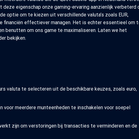
at deze eigenschap onze gaming-ervaring aanzienlijk verbeterd 
 de optie om te kiezen uit verschillende valuta’s zoals EUR,
e financiën effectiever managen. Het is echter essentieel om t
en benutten om ons game te maximaliseren. Laten we het
er bekijken.
rs valuta te selecteren uit de beschikbare keuzes, zoals euro,
gen voor meerdere munteenheden te inschakelen voor soepel
rkt zijn om verstoringen bij transacties te verminderen en de