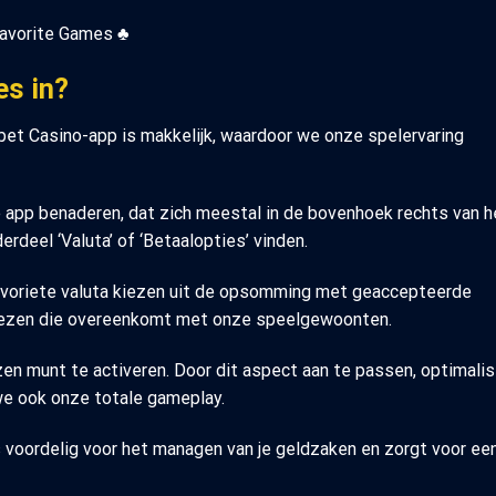
es in?
Qbet Casino-app is makkelijk, waardoor we onze spelervaring
app benaderen, dat zich meestal in de bovenhoek rechts van h
deel ‘Valuta’ of ‘Betaalopties’ vinden.
favoriete valuta kiezen uit de opsomming met geaccepteerde
 kiezen die overeenkomt met onze speelgewoonten.
n munt te activeren. Door dit aspect aan te passen, optimali
we ook onze totale gameplay.
 voordelig voor het managen van je geldzaken en zorgt voor ee