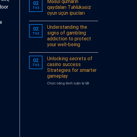
Məsul qumarın
02
des
door
qaydaları Təhlükəsiz
Th3
großen
oyun üçün ipucları
Gewinns
in
e
Casinos
Understanding the
02
mit
signs of gambling
Th3
Unknown
addiction to protect
entschlüsseln
your well-being
Unlocking secrets of
02
casino success
Th3
Strategies for smarter
gameplay
ở
Chức năng bình luận bị tắt
Unlocking
secrets
of
casino
success
Strategies
for
smarter
gameplay