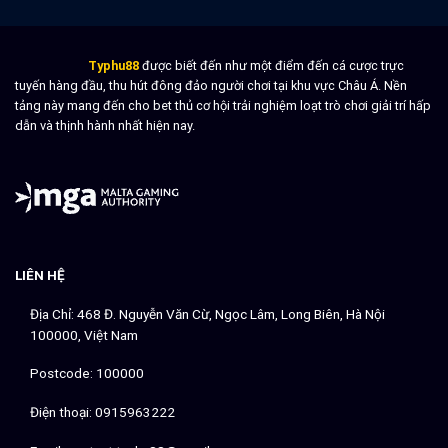
success
Strategies
for
smarter
Typhu88
được biết đến như một điểm đến cá cược trực
gameplay
tuyến hàng đầu, thu hút đông đảo người chơi tại khu vực Châu Á. Nền
tảng này mang đến cho bet thủ cơ hội trải nghiệm loạt trò chơi giải trí hấp
dẫn và thịnh hành nhất hiện nay.
LIÊN HỆ
Địa Chỉ: 468 Đ. Nguyễn Văn Cừ, Ngọc Lâm, Long Biên, Hà Nội
100000, Việt Nam
Postcode: 100000
Điện thoại: 0915963222