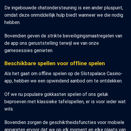
De ingebouwde chatondersteuning is een ander pluspunt,
omdat deze onmiddellijk hulp biedt wanneer we die nodig
hebben.
Bovendien geven de strikte beveiligingsmaatregelen van
de app ons geruststelling terwijl we van onze
gamesessies genieten.
Beschikbare spellen voor offline spelen
Als het gaat om offline spelen op de Slotspalace Casino-
app, hebben we een opwindend aanbod om te ontdekken.
Of we nu populaire gokkasten spelen of ons geluk
beproeven met klassieke tafelspellen, er is voor ieder wat
wils.
Bovendien zorgen de geschiktheidsfuncties voor mobiele
apparaten ervoor dat we op elk moment en elke plaats van