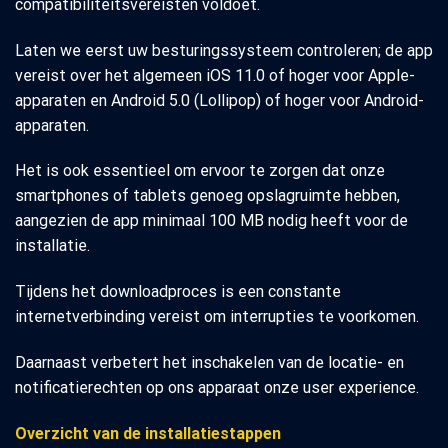
compatibiliteitsvereisten voldoet.
Laten we eerst uw besturingssysteem controleren; de app
vereist over het algemeen iOS 11.0 of hoger voor Apple-
apparaten en Android 5.0 (Lollipop) of hoger voor Android-
apparaten.
Het is ook essentieel om ervoor te zorgen dat onze
smartphones of tablets genoeg opslagruimte hebben,
aangezien de app minimaal 100 MB nodig heeft voor de
installatie.
Tijdens het downloadproces is een constante
internetverbinding vereist om interrupties te voorkomen.
Daarnaast verbetert het inschakelen van de locatie- en
notificatierechten op ons apparaat onze user experience.
Overzicht van de installatiestappen