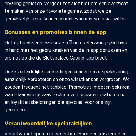
ervaring genieten. Vergeet tot slot niet om een overzicht
te maken van onze favoriete games, zodat we ze
gemakkelijk terug kunnen vinden wanneer we maar willen.
Bonussen en promoties binnen de app
Het optimaliseren van onze offline spelervaring gaat hand
in hand met het gebruikmaken van de in-app bonussen en
promoties die de Slotspalace Casino-app biedt.
Deze verleidelijke aanbiedingen kunnen onze spelervaring
aanzienlijk verbeteren en onze winstkansen vergroten. We
zouden frequent het tabblad ‘Promoties’ moeten bekijken,
want daar vind je vaak exclusieve bonussen, gratis spins
en loyaliteitsbeloningen die speciaal voor ons zijn
gecreëerd.
Verantwoordelijke spelpraktijken
Verantwoord spelen is essentieel voor een plezierige en