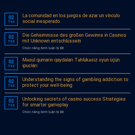
La comunidad en los juegos de azar un vínculo
02
social inesperado
Th3
Die Geheimnisse des großen Gewinns in Casinos
02
mit Unknown entschlüsseln
Th3
ở
Chức năng bình luận bị tắt
Die
Geheimnisse
Məsul qumarın qaydaları Təhlükəsiz oyun üçün
02
des
ipucları
Th3
großen
Gewinns
Understanding the signs of gambling addiction to
in
02
Casinos
protect your well-being
Th3
mit
Unknown
Unlocking secrets of casino success Strategies
entschlüsseln
02
for smarter gameplay
Th3
ở
Chức năng bình luận bị tắt
Unlocking
secrets
of
casino