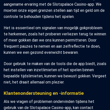
aangename ervaring met de Slotspalace Casino-app. We
moeten onze eigen grenzen stellen aan tijd en geld om de
controle te behouden tijdens het spelen.
Het is essentieel om signalen van mogelijk gokprobleem
te herkennen, zoals het proberen verliezen terug te winnen
of meer gokken dan we ons kunnen permitteren. Door
frequent pauzes te nemen en aan zelfreflectie te doen,
kunnen we een gezond evenwicht bewaren.
Door gebruik te maken van de tools die de app biedt, zoals
het instellen van inzetlimieten of het spelen binnen
bepaalde tijdslimieten, kunnen we bewust gokken. Vergeet
niet, het draait allemaal om plezier.
Klantenondersteuning en -informatie
Als we vragen of problemen ondervinden tijdens het
gebruik van de Slotspalace Casino-app, kan contact