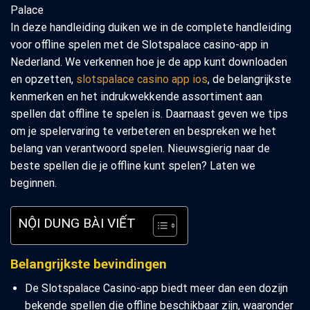
In deze handleiding duiken we in de complete handleiding
voor offline spelen met de Slotspalace casino-app in
Nederland. We verkennen hoe je de app kunt downloaden
en opzetten,
slotspalace casino app ios
, de belangrijkste
kenmerken en het indrukwekkende assortiment aan
spellen dat offline te spelen is. Daarnaast geven we tips
om je spelervaring te verbeteren en bespreken we het
belang van verantwoord spelen. Nieuwsgierig naar de
beste spellen die je offline kunt spelen? Laten we
beginnen.
NỘI DUNG BÀI VIẾT
Belangrijkste bevindingen
De Slotspalace Casino-app biedt meer dan een dozijn
bekende spellen die offline beschikbaar zijn, waaronder