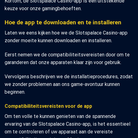
Kortom, de Slotspalace Casino-app is een uitstekende
keuze voor onze gamingbehoeften.
Hoe de app te downloaden en te installeren
Laten we eens kijken hoe we de Slotspalace Casino-app
zonder moeite kunnen downloaden en installeren.
Eerst nemen we de compatibiliteitsvereisten door om te
garanderen dat onze apparaten klaar zijn voor gebruik.
Vervolgens beschrijven we de installatieprocedures, zodat
we zonder problemen aan ons game-avontuur kunnen
beginnen.
Compatibiliteitsvereisten voor de app
Om ten volle te kunnen genieten van de spannende
ervaring van de Slotspalace Casino-app, is het essentieel
om te controleren of uw apparaat aan de vereiste