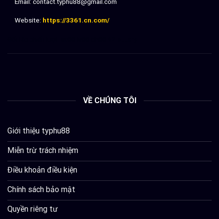
Email:
contact.typhu88@gmail.com
Website:
https://3361.cn.com/
Đối tác chiến lượt:
sx88
lv88
dh88
92lottery
VỀ CHÚNG TÔI
Giới thiệu typhu88
Miễn trừ trách nhiệm
Điều khoản điều kiện
Chính sách bảo mật
Quyền riêng tư