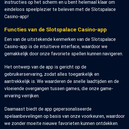
instructies op het scherm en u bent helemaal klaar om
eindeloos speelplezier te beleven met de Slotspalace
Casino-app!
Functies van de Slotspalace Casino-app
Een van de uitstekende kenmerken van de Slotspalace
Casino-app is de intuïtieve interface, waardoor we
gemakkelijk door onze favoriete spellen kunnen navigeren.
Het ontwerp van de app is gericht op de
gebruikerservaring, zodat alles toegankelijk en
aantrekkelijk is. We waarderen de snelle laadtijden en de
vloeiende overgangen tussen games, die onze game-
ervaring verrijken.
Daarnaast biedt de app gepersonaliseerde
spelaanbevelingen op basis van onze voorkeuren, waardoor
we zonder moeite nieuwe favorieten kunnen ontdekken.