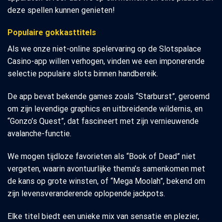
deze spellen kunnen genieten!
Populaire gokkasttitels
Als we onze niet-online spelervaring op de Slotspalace
Casino-app willen verhogen, vinden we een imponerende
selectie populaire slots binnen handbereik.
De app bevat bekende games zoals “Starburst”, geroemd
om zijn levendige graphics en uitbreidende wildernis, en
“Gonzo’s Quest”, dat fascineert met zijn vernieuwende
avalanche-functie.
We mogen tijdloze favorieten als “Book of Dead” niet
vergeten, waarin avontuurlijke thema’s samenkomen met
de kans op grote winsten, of “Mega Moolah”, bekend om
zijn levensveranderende oplopende jackpots.
Elke titel biedt een unieke mix van sensatie en plezier,