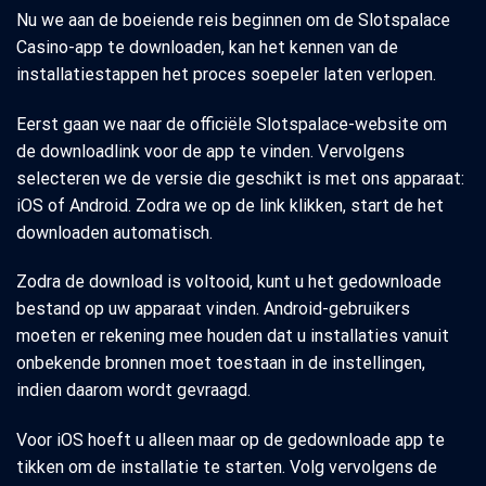
Nu we aan de boeiende reis beginnen om de Slotspalace
Casino-app te downloaden, kan het kennen van de
installatiestappen het proces soepeler laten verlopen.
Eerst gaan we naar de officiële Slotspalace-website om
de downloadlink voor de app te vinden. Vervolgens
selecteren we de versie die geschikt is met ons apparaat:
iOS of Android. Zodra we op de link klikken, start de het
downloaden automatisch.
Zodra de download is voltooid, kunt u het gedownloade
bestand op uw apparaat vinden. Android-gebruikers
moeten er rekening mee houden dat u installaties vanuit
onbekende bronnen moet toestaan in de instellingen,
indien daarom wordt gevraagd.
Voor iOS hoeft u alleen maar op de gedownloade app te
tikken om de installatie te starten. Volg vervolgens de