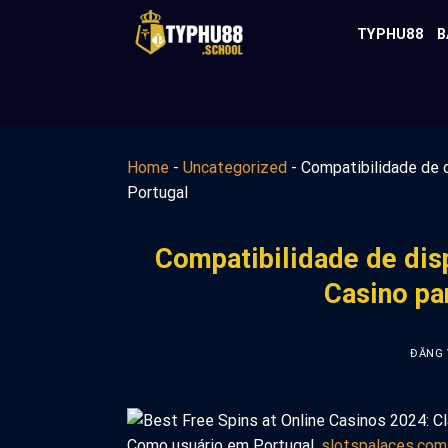
Bỏ
TYPHU88
B
qua
nội
dung
Home
-
Uncategorized
-
Compatibilidade de 
Portugal
Compatibilidade de dis
Casino pa
ĐĂNG
Como usuário em Portugal,
slotspalaces.com