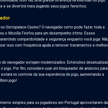
sibilidade; isso faz uma grande diferença na exatidão do jogo.
e e se divertirá mais jogando seus jogos favoritos.
gador
 no Slotspalace Casino? O navegador certo pode fazer toda a
ou o Mozilla Firefox para um desempenho ótimo. Esses
arantindo compatibilidade e segurança enquanto você joga. Nã
azer isso com frequência ajuda a remover travamentos e melhor
ins do navegador estejam modernizados. Extensões desatualiza
o jogo. Por fim, considere usar um bloqueador de anúncios para
 estará no controle da sua experiência de jogo, aumentando a
 Bom jogo!
lmente simples para os jogadores em Portugal aproveitarem da