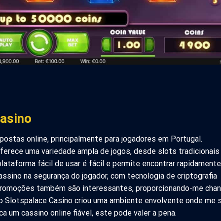
asino
postas online, principalmente para jogadores em Portugal.
erece uma variedade ampla de jogos, desde slots tradicionais
ataforma fácil de usar é fácil e permite encontrar rapidament
ssino na segurança do jogador, com tecnologia de criptografia
s promoções também são interessantes, proporcionando-me cha
, o Slotspalace Casino criou uma ambiente envolvente onde me 
ca um cassino online fiável, este pode valer a pena.