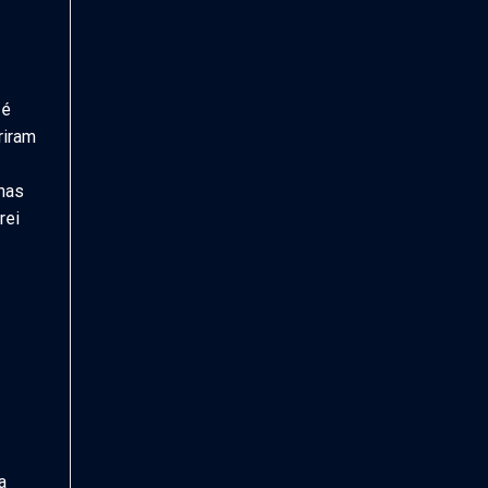
 é
riram
has
rei
a