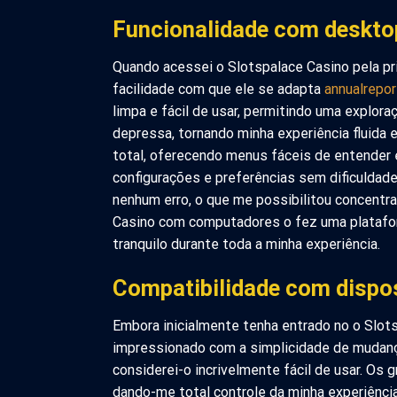
Funcionalidade com deskto
Quando acessei o Slotspalace Casino pela pr
facilidade com que ele se adapta
annualrepo
limpa e fácil de usar, permitindo uma explor
depressa, tornando minha experiência fluida 
total, oferecendo menus fáceis de entender
configurações e preferências sem dificuldade
nenhum erro, o que me possibilitou concentra
Casino com computadores o fez uma platafor
tranquilo durante toda a minha experiência.
Compatibilidade com dispo
Embora inicialmente tenha entrado no o Slot
impressionado com a simplicidade de mudança
considerei-o incrivelmente fácil de usar. Os g
dando-me total controle da minha experiência