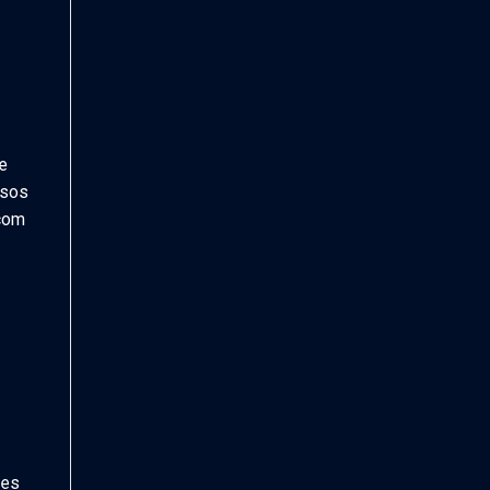
e
rsos
 com
ões