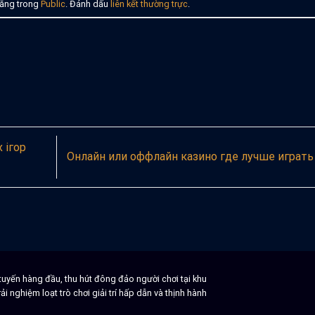
đăng trong
Public
. Đánh dấu
liên kết thường trực
.
 ігор
Онлайн или оффлайн казино где лучше играт
uyến hàng đầu, thu hút đông đảo người chơi tại khu
i nghiệm loạt trò chơi giải trí hấp dẫn và thịnh hành