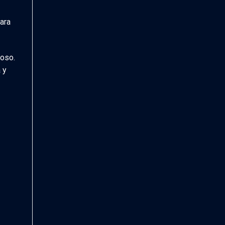
ara
ioso.
 y