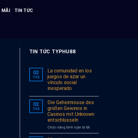
 MÃI
TIN TỨC
TIN TỨC TYPHU88
La comunidad en los
02
juegos de azar un
Th3
vínculo social
inesperado
Die Geheimnisse des
02
großen Gewinns in
Th3
Casinos mit Unknown
entschlüsseln
ở
Chức năng bình luận bị tắt
Die
Geheimnisse