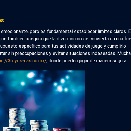
es
a emocionante, pero es fundamental establecer límites claros. 
 que también asegura que la diversión no se convierta en una fu
supuesto específico para tus actividades de juego y cumplirlo
utar sin preocupaciones y evitar situaciones indeseadas. Much
ps://3reyes-casino.mx/
, donde pueden jugar de manera segura.