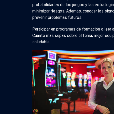
probabilidades de los juegos y las estrategi
minimizar riesgos. Además, conocer los signo
prevenir problemas futuros.
Participar en programas de formación o leer 
Cuanto más sepas sobre el tema, mejor equipa
saludable.