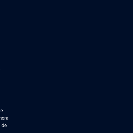
e
de
hora
r de