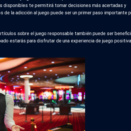
as disponibles te permitirá tomar decisiones más acertadas y
s de la adicción al juego puede ser un primer paso importante p
artículos sobre el juego responsable también puede ser benefic
do estarás para disfrutar de una experiencia de juego positiva