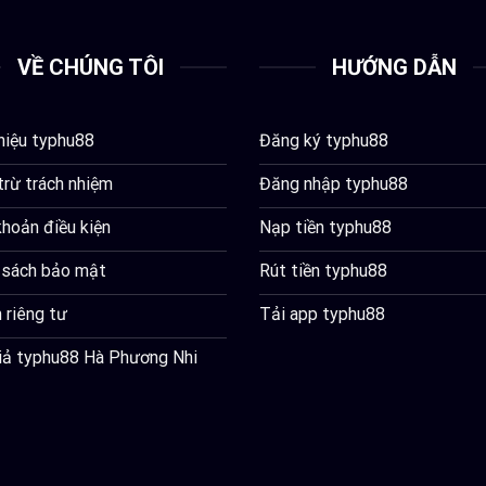
VỀ CHÚNG TÔI
HƯỚNG DẪN
thiệu typhu88
Đăng ký typhu88
trừ trách nhiệm
Đăng nhập typhu88
khoản điều kiện
Nạp tiền typhu88
 sách bảo mật
Rút tiền typhu88
 riêng tư
Tải app typhu88
iả typhu88 Hà Phương Nhi