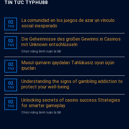
TIN TỨC TYPHU88
La comunidad en los juegos de azar un vínculo
02
social inesperado
Th3
Die Geheimnisse des großen Gewinns in Casinos
02
mit Unknown entschlüsseln
Th3
ở
Chức năng bình luận bị tắt
Die
Geheimnisse
Məsul qumarın qaydaları Təhlükəsiz oyun üçün
02
des
ipucları
Th3
großen
Gewinns
Understanding the signs of gambling addiction to
in
02
Casinos
protect your well-being
Th3
mit
Unknown
Unlocking secrets of casino success Strategies
entschlüsseln
02
for smarter gameplay
Th3
ở
Chức năng bình luận bị tắt
Unlocking
secrets
of