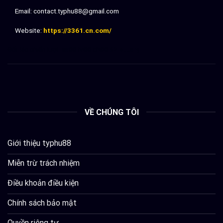
Email:
contact.typhu88@gmail.com
Website:
https://3361.cn.com/
Đối tác chiến lượt:
sx88
lv88
dh88
92lottery
VỀ CHÚNG TÔI
Giới thiệu typhu88
Miễn trừ trách nhiệm
Điều khoản điều kiện
Chính sách bảo mật
Quyền riêng tư