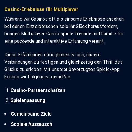
Casino-Erlebnisse für Multiplayer
Während wir Casinos oft als einsame Erlebnisse ansehen,
bei denen Einzelpersonen solo ihr Glück herausfordern,
bringen Multiplayer-Casinospiele Freunde und Familie für
eine packende und interaktive Erfahrung vereint.
Diese Erfahrungen ermöglichen es uns, unsere
Verbindungen zu festigen und gleichzeitig den Thrill des
Glücks zu erleben. Mit unserer bevorzugten Spiele-App
können wir Folgendes genießen:
Casino-Partnerschaften
Spielanpassung
Gemeinsame Ziele
Soziale Austausch