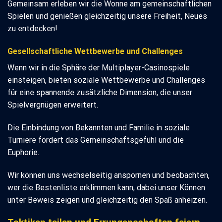
Gemeinsam erleben wir die Wonne am gemeinschaftlichen
Spielen und genießen gleichzeitig unsere Freiheit, Neues
zu entdecken!
Gesellschaftliche Wettbewerbe und Challenges
Wenn wir in die Sphäre der Multiplayer-Casinospiele
einsteigen, bieten soziale Wettbewerbe und Challenges
für eine spannende zusätzliche Dimension, die unser
Spielvergnügen erweitert.
Die Einbindung von Bekannten und Familie in soziale
Turniere fördert das Gemeinschaftsgefühl und die
Euphorie.
Wir können uns wechselseitig anspornen und beobachten,
wer die Bestenliste erklimmen kann, dabei unser Können
unter Beweis zeigen und gleichzeitig den Spaß anheizen.