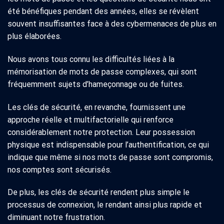
été bénéfiques pendant des années, elles se révèlent
souvent insuffisantes face à des cybermenaces de plus en
plus élaborées.
Nous avons tous connu les difficultés liées à la
mémorisation de mots de passe complexes, qui sont
fréquemment sujets d’hameçonnage ou de fuites.
Les clés de sécurité, en revanche, fournissent une
approche réelle et multifactorielle qui renforce
considérablement notre protection. Leur possession
physique est indispensable pour l’authentification, ce qui
indique que même si nos mots de passe sont compromis,
nos comptes sont sécurisés.
De plus, les clés de sécurité rendent plus simple le
processus de connexion, le rendant ainsi plus rapide et
diminuant notre frustration.