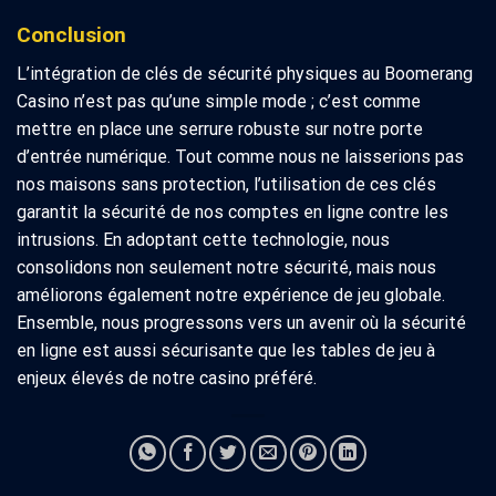
Conclusion
L’intégration de clés de sécurité physiques au Boomerang
Casino n’est pas qu’une simple mode ; c’est comme
mettre en place une serrure robuste sur notre porte
d’entrée numérique. Tout comme nous ne laisserions pas
nos maisons sans protection, l’utilisation de ces clés
garantit la sécurité de nos comptes en ligne contre les
intrusions. En adoptant cette technologie, nous
consolidons non seulement notre sécurité, mais nous
améliorons également notre expérience de jeu globale.
Ensemble, nous progressons vers un avenir où la sécurité
en ligne est aussi sécurisante que les tables de jeu à
enjeux élevés de notre casino préféré.