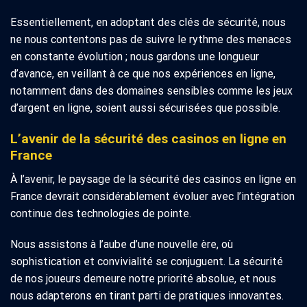
Essentiellement, en adoptant des clés de sécurité, nous
ne nous contentons pas de suivre le rythme des menaces
en constante évolution ; nous gardons une longueur
d’avance, en veillant à ce que nos expériences en ligne,
notamment dans des domaines sensibles comme les jeux
d’argent en ligne, soient aussi sécurisées que possible.
L’avenir de la sécurité des casinos en ligne en
France
À l’avenir, le paysage de la sécurité des casinos en ligne en
France devrait considérablement évoluer avec l’intégration
continue des technologies de pointe.
Nous assistons à l’aube d’une nouvelle ère, où
sophistication et convivialité se conjuguent. La sécurité
de nos joueurs demeure notre priorité absolue, et nous
nous adapterons en tirant parti de pratiques innovantes.