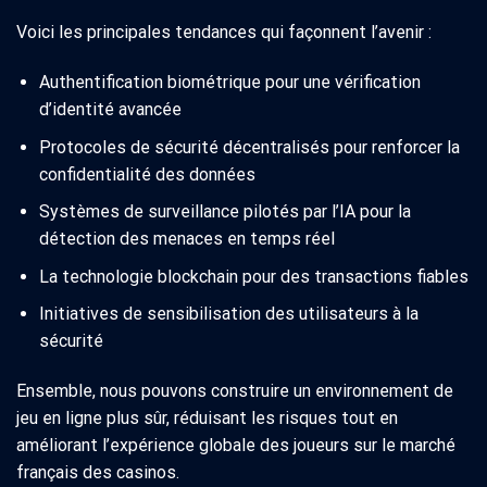
Voici les principales tendances qui façonnent l’avenir :
Authentification biométrique pour une vérification
d’identité avancée
Protocoles de sécurité décentralisés pour renforcer la
confidentialité des données
Systèmes de surveillance pilotés par l’IA pour la
détection des menaces en temps réel
La technologie blockchain pour des transactions fiables
Initiatives de sensibilisation des utilisateurs à la
sécurité
Ensemble, nous pouvons construire un environnement de
jeu en ligne plus sûr, réduisant les risques tout en
améliorant l’expérience globale des joueurs sur le marché
français des casinos.