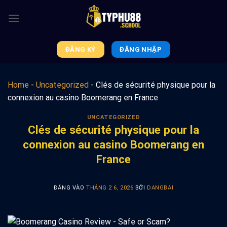
Bỏ
qua
nội
dung
ĐĂNG KÝ
ĐĂNG NHẬP
Home
-
Uncategorized
-
Clés de sécurité physique pour la
connexion au casino Boomerang en France
UNCATEGORIZED
Clés de sécurité physique pour la
connexion au casino Boomerang en
France
ĐĂNG VÀO
THÁNG 2 6, 2026
BỞI
DANGBAI