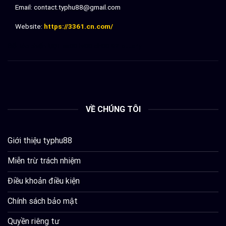
Email:
contact.typhu88@gmail.com
Website:
https://3361.cn.com/
Đối tác chiến lượt:
sx88
lv88
dh88
92lottery
VỀ CHÚNG TÔI
Giới thiệu typhu88
Miễn trừ trách nhiệm
Điều khoản điều kiện
Chính sách bảo mật
Quyền riêng tư